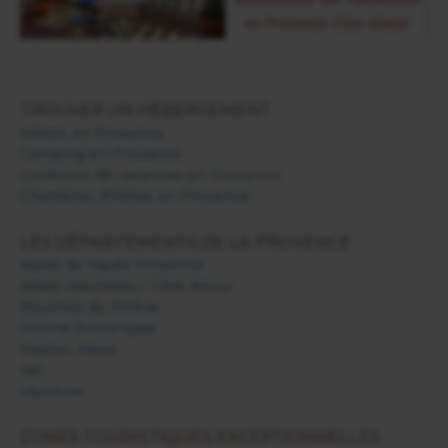
TROUVER UN HÉBERGEMENT
Hôtels en Provence
Camping en Provence
Locations de vacances en Provence
Chambres d'hôtes en Provence
LES DÉPARTEMENTS DE LA PROVENCE
Alpes de Haute Provence
Alpes Maritimes / Côte d'Azur
Bouches du Rhône
Drôme Provençale
Hautes Alpes
Var
Vaucluse
ZONES TOURISTIQUES EXCEPTIONNELLES