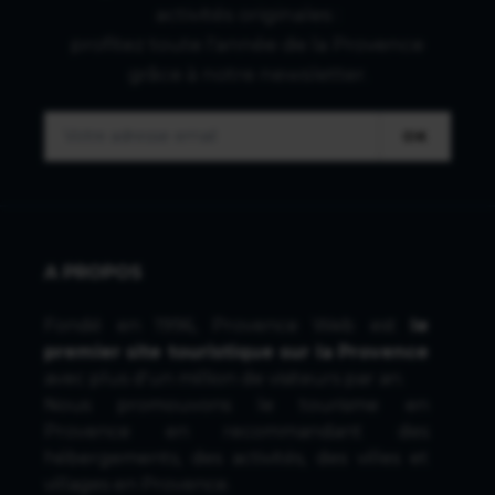
activités originales :
profitez toute l'année de la Provence
grâce à notre newsletter.
OK
A PROPOS
Fondé en 1996, Provence Web est
le
premier site touristique sur la Provence
avec plus d'un million de visiteurs par an.
Nous promouvons le tourisme en
Provence en recommandant des
hébergements, des activités, des villes et
villages en Provence.