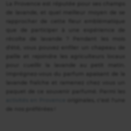
La Provence est réputée pour ses champs
de lavande, et quel meilleur moyen de se
rapprocher de cette fleur emblématique
que de participer à une expérience de
récolte de lavande ? Pendant les mois
d'été, vous pouvez enfiler un chapeau de
paille et rejoindre les agriculteurs locaux
pour cueillir la lavande au petit matin.
Imprégnez-vous du parfum apaisant de la
lavande fraîche et ramenez chez vous un
paquet de ce souvenir parfumé. Parmi les
activités en Provence
originales, c'est l'une
de nos préférées !