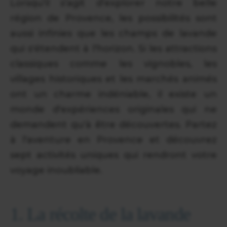
Lorsqu'il s'agit d'explorer notre belle
région de Provence, les possibilités sont
aussi infinies que les champs de lavande
qui s'étendent à l'horizon. Si les attractions
classiques comme les vignobles, les
villages historiques et les marchés animés
ont un charme indéniable, il existe un
monde d'expériences originales qui ne
demandent qu'à être découvertes. Partez
à l'aventure en Provence et découvrez
sept activités uniques qui rendront votre
voyage inoubliable.
1. La récolte de la lavande