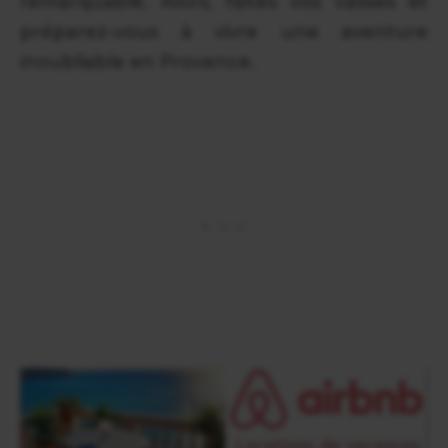
remarquable. Alors, faites vos valises et
préparez-vous à vivre une aventure
inoubliable en Provence.