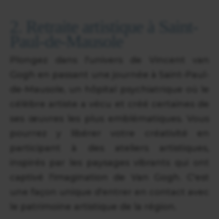
2. Retraite artistique à Saint-
Paul-de-Mausole
Plongez dans l'univers de Vincent van
Gogh en passant une journée à Saint-Paul-
de-Mausole, un hôpital psychiatrique où le
célèbre artiste a vécu et créé certaines de
ses œuvres les plus emblématiques. Vous
pourrez y libérer votre créativité en
participant à des ateliers artistiques,
inspirés par les paysages vibrants qui ont
captivé l'imagination de Van Gogh. C'est
une façon unique d'entrer en contact avec
le patrimoine artistique de la région.