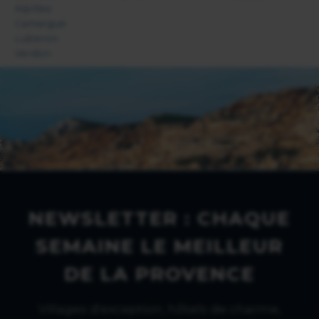
Alpilles
Camargue
Luberon
Verdon
NEWSLETTER : CHAQUE
SEMAINE LE MEILLEUR
DE LA PROVENCE
Villages d'exception, hôtels de charme,