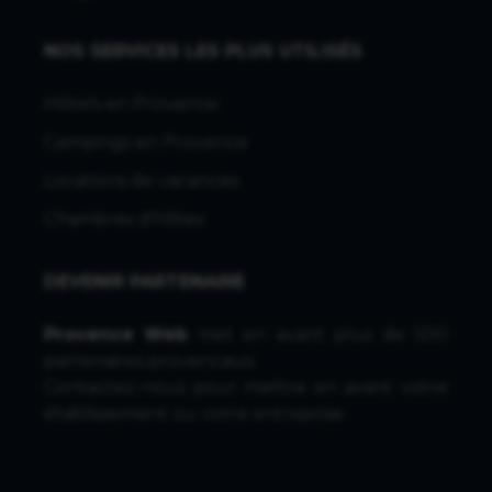
NOS SERVICES LES PLUS UTILISÉS
Hôtels en Provence
Campings en Provence
Locations de vacances
Chambres d'hôtes
DEVENIR PARTENAIRE
Provence Web
met en avant plus de 500
partenaires provencaux.
Contactez-nous
pour mettre en avant votre
établissement ou votre entreprise.