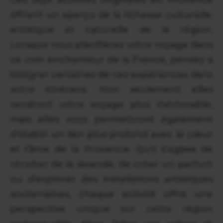
offrent un aperçu de la richesse culturelle,
artistique et naturelle de la région.
Lorsque vous planifierez votre voyage dans
ce coin enchanteur de la France, pensez à
intégrer certaines de ces expériences dans
votre itinéraire. Non seulement elles
rendront votre voyage plus mémorable,
mais elles vous permettront également
d'établir un lien plus profond avec le cœur
et l'âme de la Provence. Qu'il s'agisse de
récolter de la lavande, de créer un parfum
ou d'explorer des installations artistiques
souterraines, chaque activité offre une
perspective unique sur cette région