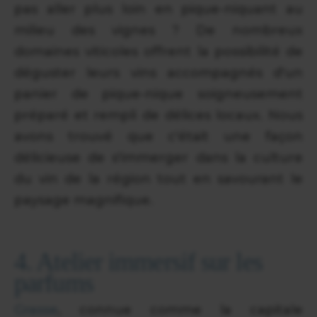
pas aller plus loin en pique-niquant au
milieu des vignes ? De nombreux
domaines viticoles offrent la possibilité de
déguster leurs vins accompagnés d'un
panier de pique-nique soigneusement
préparé et rempli de délices locaux. Nous
avons trouvé que c'était une façon
délicieuse de s'immerger dans la culture
du vin de la région tout en savourant le
paysage magnifique.
4. Atelier immersif sur les
parfums
Grasse
, connue comme la capitale