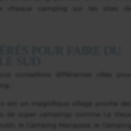
 de chaque camping sur les sites d
ÉRÉS POUR FAIRE DU
LE SUD
s conseillons différentes villes pou
ng :
ie
est un magnifique village proche de
ins de super campings comme Le Vieu
oulin, le Camping Manaysse, le Campin