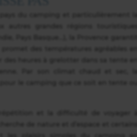
SSE PAS
 pays du camping et particulièrement l
x autres grandes régions touristique
die, Pays Basque…), la Provence garanti
et promet des températures agréables e
r des heures à grelotter dans sa tente e
ienne. Par son climat chaud et sec, l
 pour le camping que ce soit en tente o
épétition et la difficulté de voyager 
recherche de nature et d’espace et certain
t les plaisirs simples du camping e