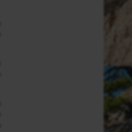
e
e
z
e
s
e
s