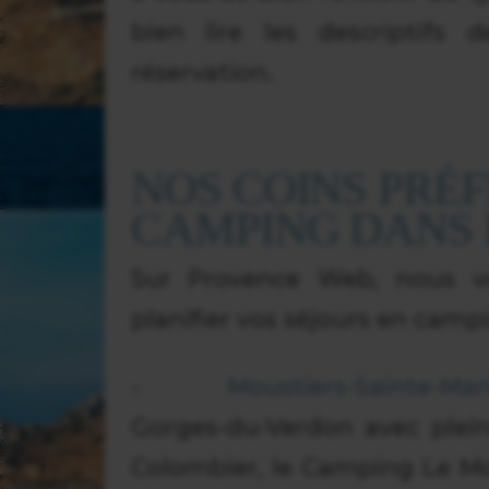
bien lire les descriptifs
réservation.
NOS COINS PRÉF
CAMPING DANS 
Sur Provence Web, nous vou
planifier vos séjours en campi
-
Moustiers-Sainte-Mar
Gorges-du-Verdon avec ple
Colombier, le Camping Le M