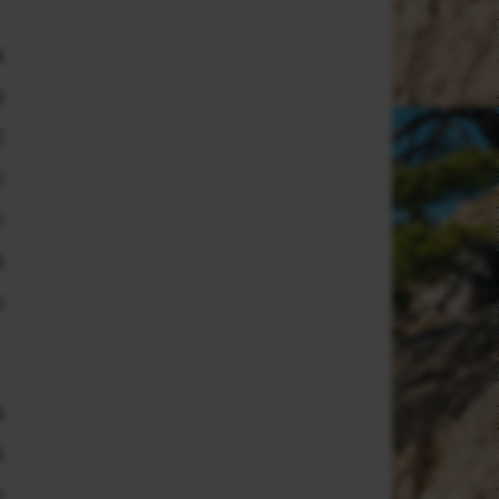
a
s
t
n
n
a
u
à
s
n