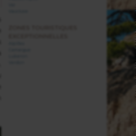
Var
Vaucluse
s
ZONES TOURISTIQUES
e
EXCEPTIONNELLES
s
Alpilles
Camargue
a
Luberon
Verdon
.
u
e
n