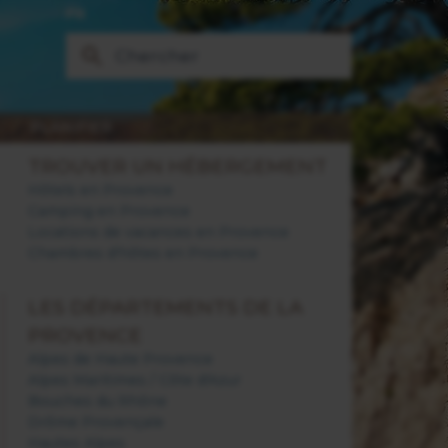
FR
PLANIFIER
TROUVER UN HÉBERGEMENT
Hôtels en Provence
Camping en Provence
Locations de vacances en Provence
Chambres d'hôtes en Provence
LES DÉPARTEMENTS DE LA
PROVENCE
Alpes de Haute Provence
Alpes Maritimes / Côte d'Azur
Bouches du Rhône
Drôme Provençale
Hautes Alpes