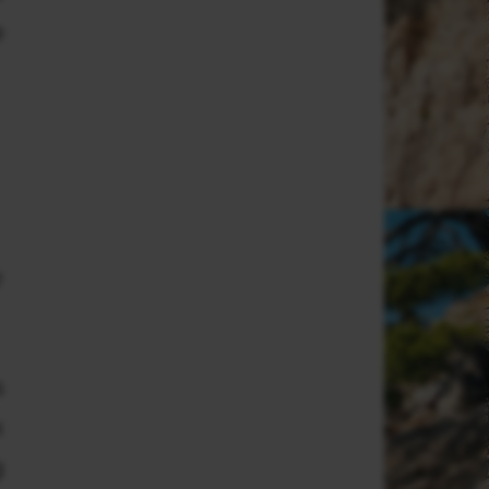
e
r
s
x
g