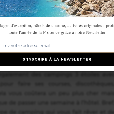
S TYPES DE CAMPING
lages d'exception, hôtels de charme, activités originales : prof
toute l'année de la Provence grâce à notre Newsletter
types de camping. Vous trouverez de
 beaux sites naturels mais avec le confor
ctricité… et c’est tout). Parfait pour ceu
S'INSCRIRE À LA NEWSLETTER
iment la nature et veulent faire de
également des campings 3 étoiles ave
pour faire ses courses, discothèques
la vous coûtera un peu plus cher mai
e de passer une semaine à l’hôtel. Bref
ype de camping qui vous fait rêver et d