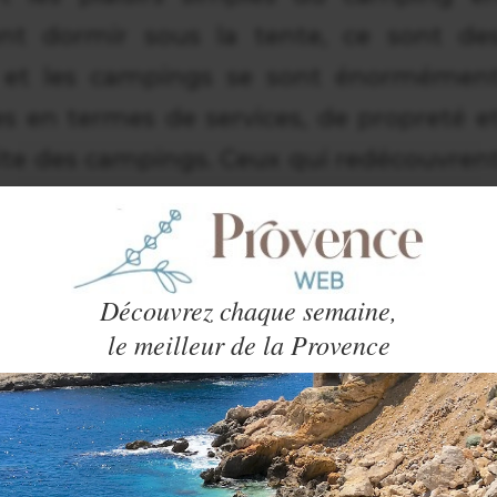
ent dormir sous la tente, ce sont de
 et les campings se sont énormémen
s en termes de services, de propreté e
 site des campings. Ceux qui redécouvren
ablement surpris et réservent leur
’autre. On a donc de plus en plus d
er un camping en Provence chaque année
Découvrez chaque semaine,
touristes étrangers (Allemands, Anglais
le meilleur de la Provence
palement) et vous comprenez pourquoi i
r son camping le plus tôt possible dan