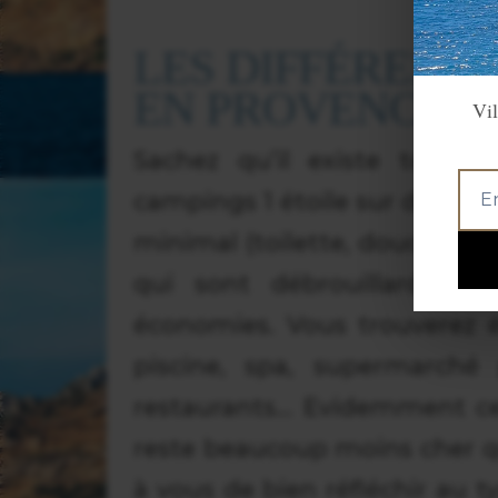
LES DIFFÉRENT
EN PROVENCE.
Vil
Sachez qu’il existe tous 
campings 1 étoile sur de très
minimal (toilette, douche, éle
qui sont débrouillards, a
économies. Vous trouverez 
piscine, spa, supermarché 
restaurants… Evidemment ce
reste beaucoup moins cher qu
à vous de bien réfléchir au t