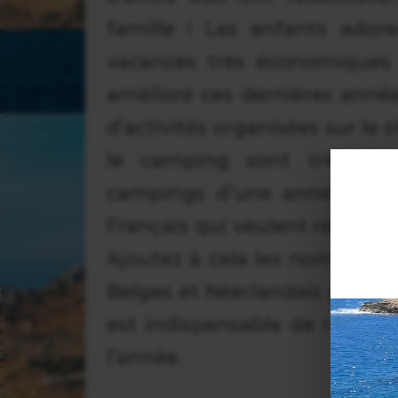
famille ! Les enfants ador
vacances très économiques
amélioré ces dernières année
d’activités organisées sur le
le camping sont très agré
campings d’une année sur l
Français qui veulent réserv
Ajoutez à cela les nombreux 
Belges et Néerlandais princi
est indispensable de réserve
l’année.