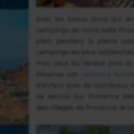
Avec les beaux jours qui arr
campings de notre belle Prov
plein pendant la pleine sai
campings les plus recherchés 
mer, ceux du Verdon près du 
Réserver son
camping famill
d’enfant avec de nombreux si
de service. Sur Provence W
des villages de Provence, le 