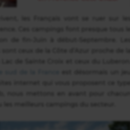
ivent, les Français vont se ruer sur le
ence. Ces campings font presque tous l
son de fin-Juin à début-Septembre. Le
sont ceux de la Côte d’Azur proche de l
Lac de Sainte Croix et ceux du Luberon
e sud de la France
est désormais un je
tes internet qui vous proposent ce typ
eb, nous mettons en avant pour chacu
ou les meilleurs campings du secteur.