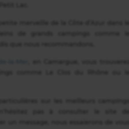
Petit Lac.
etite merveille de la Côte d’Azur dans l
 pleins de grands campings comme l
adis que nous recommandons.
de-la-Mer
, en Camargue, vous trouvere
ings comme Le Clos du Rhône ou l
articulières sur les meilleurs camping
 n’hésitez pas à consulter le site d
er un message, nous essaierons de vou