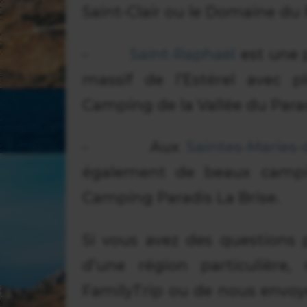
Saint-Clair ou le Domaine du 
-
Saint-Raphaël
est une p
massif de l’Estérel avec
Camping de la Vallée du Par
- Aux
Saintes-Maries-
également de beaux camp
Camping Paradis La Brise.
Si vous avez des questions p
d’une région particulière,
FamilyTrip ou de nous envoy