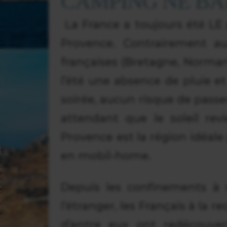
CAMPING NE BAI
La France a toujours été LE
Provence. Contrairement au
françaises (Bretagne, Norman
l’été une absence de pluie 
soirée, aucun risque de passe
attendant que le soleil rev
Provence est la région idéale
en mobil-home.
Depuis les confinements à r
l’étranger, les Français à la 
d’entre eux ont redécouver