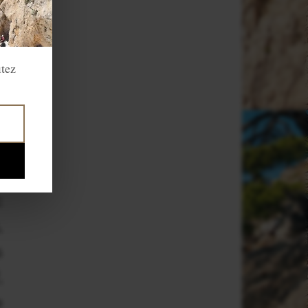
itez
s
t
x
s
c
,
s
,
e