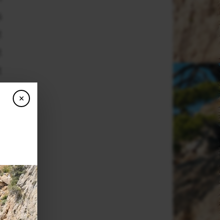
s
t
t
t
s
×
e
.
,
l
s