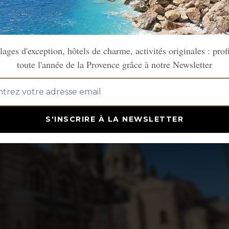
lages d'exception, hôtels de charme, activités originales : prof
toute l'année de la Provence grâce à notre Newsletter
S'INSCRIRE À LA NEWSLETTER