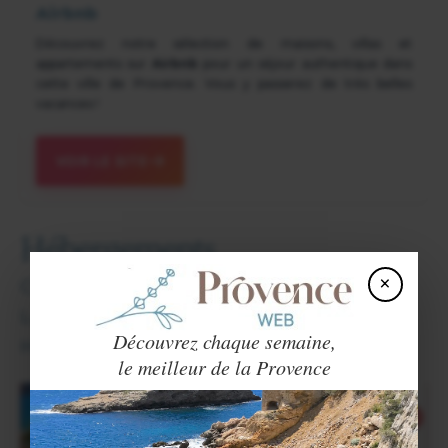
Airbnb
Découvrez notre sélection de maisons, villas et
appartements sur
Airbnb
pour un séjour authentique dans
cette ville de Provence. Vous y passerez de très belles
vacances !
VOIR LE SITE
Hébergements
×
Chambres d'hôtes.
Locations de vacances.
Découvrez chaque semaine,
Hôtels.
le meilleur de la Provence