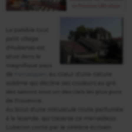
Le paisible tout
petit village
d'Aubenas est
situé dans le
magnifique pays
de
Forcalquier
, au coeur d'une nature
sublime qui décline ses couleurs au gré
des saisons sous un des ciels les plus purs
de Provence.
Au bout d'une minuscule route parfumée
à la lavande, qui traverse ce merveilleux
Luberon conté par le célèbre écrivain