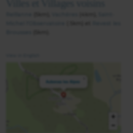
Villes et Villages voisins
Reillanne
(5km),
Vachères
(4km),
Saint-
Michel l'Observatoire
( 5km) et
Revest les
Brousses
(5km).
View in English
×
Aubenas les Alpes
+
−