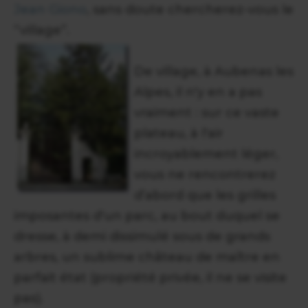
Jean Giono
, sans doute chercherez-vous le
“village”.
De village, à Aubenas les
Alpes, il n'y en a pas
vraiment : sur ce vaste
plateau, à l'air
incroyablement léger,
vous ne rencontrerez
d’abord que les grilles
imposantes d'un parc, au bout duquel se
dresse, à demi dissimulé sous de grands
arbres, un sublime château de maître en
parfait état (propriété privée, il ne se visite
pas).