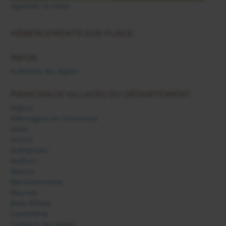
Agrandir la carte
HÉBERGEMENTS SUR PLACE:
INFOS:
Aubenas les Alpes
PRINCIPAUX VILLAGES DU DÉPARTEMENT:
Aiglun
Allemagne en Provence
Allos
Annot
Aubignosc
Authon
Banon
Barcelonnette
Beynes
Bras d'Asse
Castellane
Colmars les Alpes