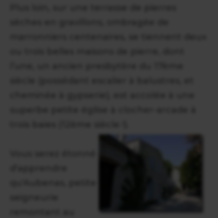
Plus loin, sur une terrasse de pierres
sèches en gravillons, ombragée de
marronniers centenaires, se tiennent deux
ou trois belles maisons de pierre, dont
l’une, un ancien presbytère du 17ème
siècle (possédant escalier à balustres, et
cheminée à gypserie), est accolée à une
superbe petite église à clocher-arcade à
trois baies (12ème siècle !).
Vous serez étonné
d'apprendre
qu'Aubenas, petite
seigneurie
remontant au