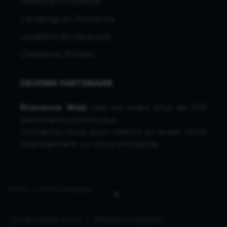
Hôtels en Provence
Campings en Provence
Locations de vacances
Chambres d'hôtes
DEVENIR PARTENAIRE
Provence Web
met en avant plus de 500
partenaires provencaux.
Contactez-nous
pour mettre en avant votre
établissement ou votre entreprise.
© 1996 - 2026 ProvenceWeb
Qui sommes-nous ?
Mentions légales