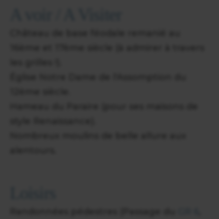
A voir / A Visiter
Château de base féodale remanié au
16ème et 17ème siècle (à admirer à travers
les grilles !).
Église Notre Dame de l'Assomption du
12ème siècle.
Hameau du Paraire (pour ses maisons de
style Renaissance).
Nombreux moulins de belle allure aux
alentours.
Loisirs
Randonnées pédestres (Passage du
GR 6
,