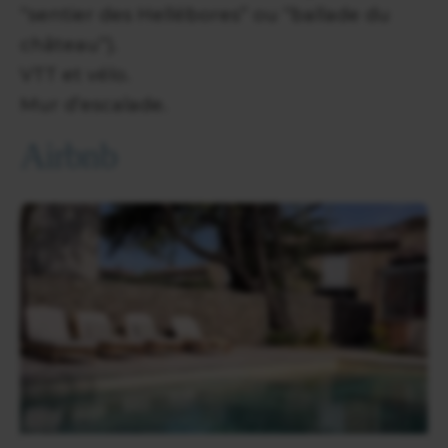
“sentier des Hellébores” ou “ballade du
château”).
VTT et vélo.
Mur d’escalade.
Airbnb