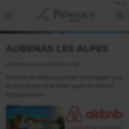
FR
EN
Ouvrir la barre de navigation
AUBENAS LES ALPES
Dernière mise à jour le 5 févr. 2026
Prendre la N100 au sud de Forcalquier puis
la D5 à droite et la D555, après St Michel
l'Observatoire.