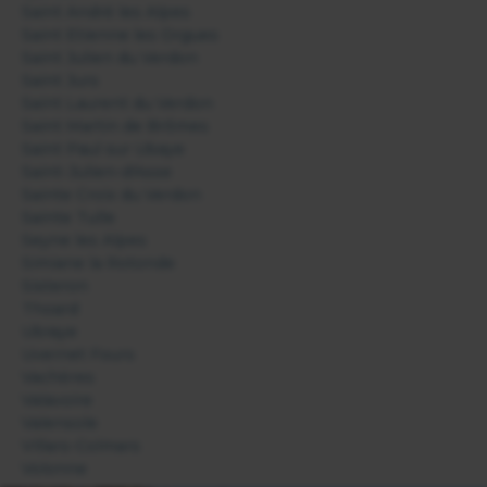
Saint André les Alpes
Saint Etienne les Orgues
Saint Julien du Verdon
Saint Jurs
Saint Laurent du Verdon
Saint Martin de Brômes
Saint Paul sur Ubaye
Saint-Julien-d'Asse
Sainte Croix du Verdon
Sainte Tulle
Seyne les Alpes
Simiane la Rotonde
Sisteron
Thoard
Ubraye
Uvernet Fours
Vachères
Valavoire
Valensole
Villars-Colmars
Volonne