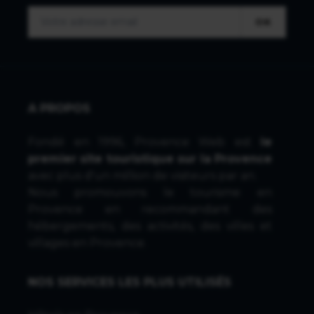
OK
A PROPOS
Fondé en 1996, Provence Web est
le
premier site touristique sur la Provence
avec plus d'un million de visiteurs par an.
Nous promouvons le tourisme en
Provence en recommandant des
hébergements, des activités, des villes et
villages en Provence.
NOS SERVICES LES PLUS UTILISÉS