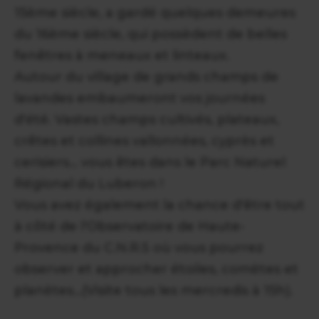
15ème siècle, a gardé quelques demeures
du 16ème siècle, qui possèdent de belles
fenêtres à meneaux et linteaux.
Autour du village de grands champs de
lavandes embaumeront vos journées
d'été. Vastes champs cultivés, plateaux,
crêtes et collines vallonnées, cyprès et
cerisiers... vous êtes dans le Parc Naturel
Régional du Luberon !
Vous avez également la chance d'être tout
à côté de l'Observatoire de Haute-
Provence du C.N.R.S où vous pourrez
observer et approcher étoiles, comètes et
planètes...(Visite tous les mercredis à 15h).