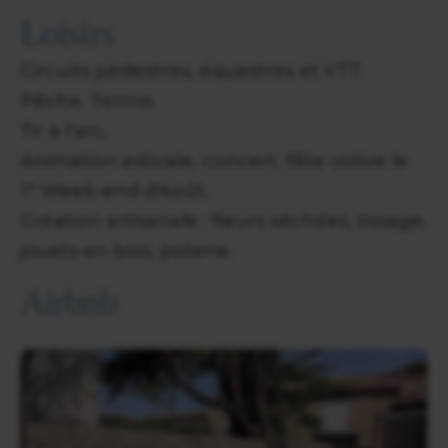
Loisirs
Circuits pédestres, équestres et VTT.
Pêche. Tennis.
Tir à l'arc.
Animation estivale, concert, fête votive le
1° Week-end d'Août.
Création artisanale : fleurs séchées, tissage,
jouets en bois, poterie.
Airbnb