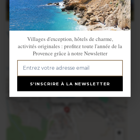
Villes et Villages voisins
VILLEMUS
MONTJUSTIN
Villages d'exception, hôtels de charme,
activités originales : profitez toute l'année de la
Provence grâce à notre Newsletter
View in English
S'INSCRIRE À LA NEWSLETTER
×
Reillanne
+