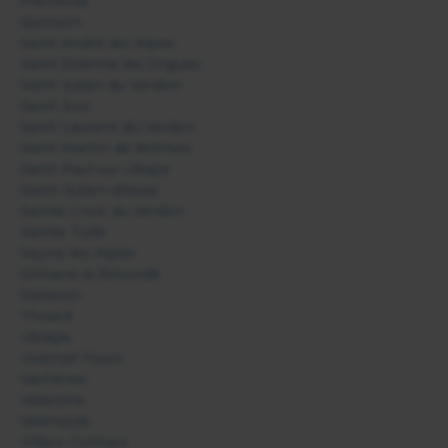
Pierrerue
Quinson
Saint André les Alpes
Saint Etienne les Orgues
Saint Julien du Verdon
Saint Jurs
Saint Laurent du Verdon
Saint Martin de Brômes
Saint Paul sur Ubaye
Saint-Julien-d'Asse
Sainte Croix du Verdon
Sainte Tulle
Seyne les Alpes
Simiane la Rotonde
Sisteron
Thoard
Ubraye
Uvernet Fours
Vachères
Valavoire
Valensole
Villars-Colmars