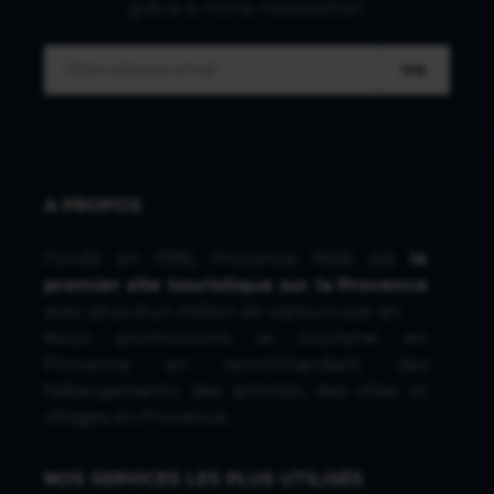
grâce à notre newsletter.
OK
A PROPOS
Fondé en 1996, Provence Web est
le
premier site touristique sur la Provence
avec plus d'un million de visiteurs par an.
Nous promouvons le tourisme en
Provence en recommandant des
hébergements, des activités, des villes et
villages en Provence.
NOS SERVICES LES PLUS UTILISÉS