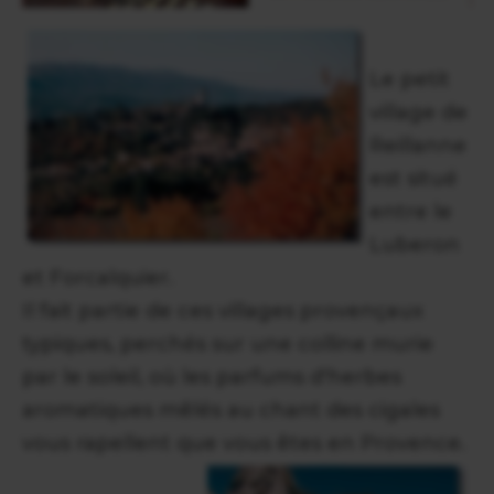
Le petit
village de
Reillanne
est situé
entre le
Luberon
et Forcalquier.
Il fait partie de ces villages provençaux
typiques, perchés sur une colline murie
par le soleil, où les parfums d'herbes
aromatiques mêlés au chant des cigales
vous rapellent que vous êtes en Provence.