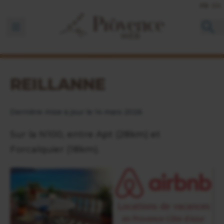
FR
EN
Ouvrir la barre de navigation
REILLANNE
Dernière mise à jour le 14 mars 2026
Sur la N100, entre Apt (28km) et
Forcalquier (18km).