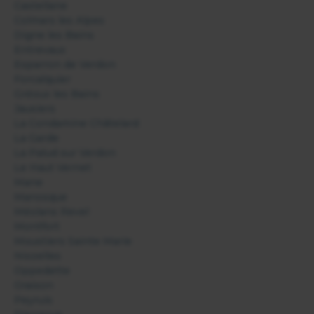
Castellane
Colmars les Alpes
Digne les Bains
Entrevaux
Esparron de Verdon
Forcalquier
Gréoux les Bains
Jausiers
La Condamine Châtelard
La Garde
La Palud sur Verdon
Le Haut Vernet
Mane
Manosque
Méolans Revel
Montfort
Moustiers Sainte Marie
Niozelles
Oppedette
Oraison
Peyruis