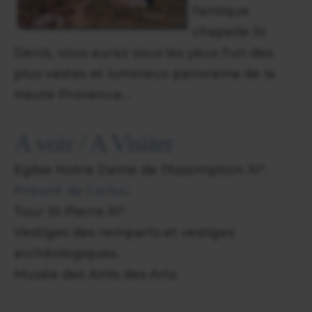
l'antique
chapelle St
Denis, vous aurez sous les yeux l'un des
plus vastes et lumineux panorama de la
Haute Provence...
A voir / A Visiter
Eglise Notre Dame de l'Assomption XI°.
Prieuré de Carluc
.
Tour St Pierre XI°.
Vestiges des remparts et vestiges
archéologiques.
Musée des Amis des Arts