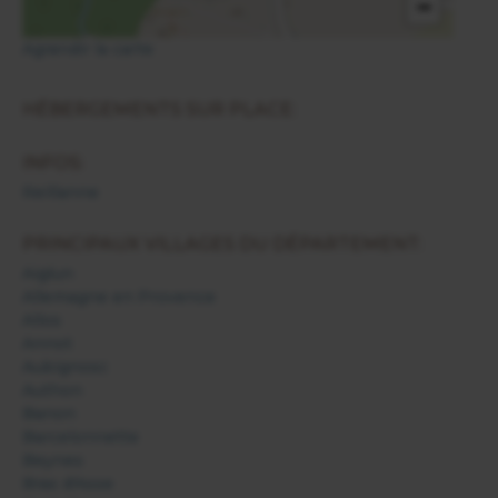
−
Agrandir la carte
HÉBERGEMENTS SUR PLACE:
INFOS:
Reillanne
PRINCIPAUX VILLAGES DU DÉPARTEMENT:
Aiglun
Allemagne en Provence
Allos
Annot
Aubignosc
Authon
Banon
Barcelonnette
Beynes
Bras d'Asse