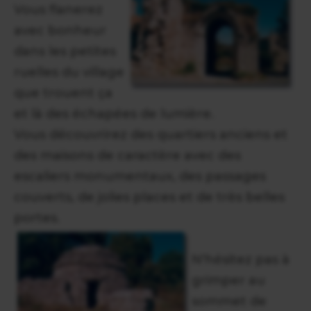
Vous flanerez
avec bonheur
dans les petites
ruelles du village
que trouent ça
et là des échapées de lumière.
Vous découvrirez des quartiers anciens et
des maisons de caractère avec des
escaliers monumentaux, des passages
couverts, de jolies places et de très belles
portes.
N'hésitez pas à
grimper au
sommet de