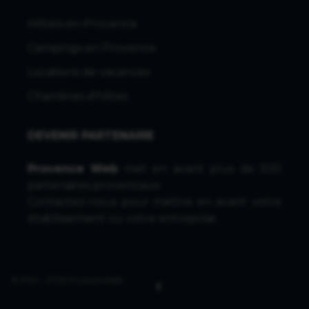
Hôtels en Provence
Campings en Provence
Locations de vacances
Chambres d'hôtes
DEVENIR PARTENAIRE
Provence Web
met en avant plus de 500
partenaires provencaux.
Contactez-nous
pour mettre en avant votre
établissement ou votre entreprise.
© 1996 - 2026 ProvenceWeb