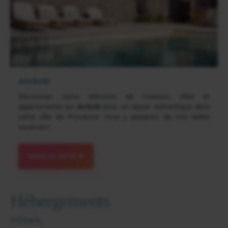
Airbnb
Découvrez notre sélection de maisons, villas et
appartements sur
Airbnb
pour un séjour authentique dans
cette ville de Provence. Vous y passerez de très belles
vacances !
VOIR LE SITE
Hébergements
Hôtels.