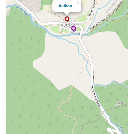
×
Authon