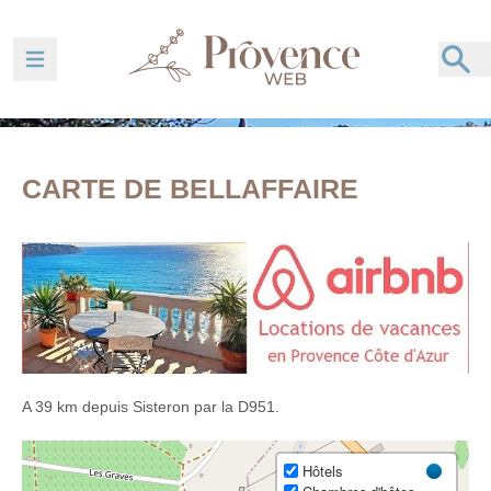
Ouvrir la barre de navigation
CARTE DE BELLAFFAIRE
A 39 km depuis Sisteron par la D951.
Hôtels