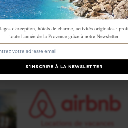
lages d'exception, hôtels de charme, activités originales : prof
toute l'année de la Provence grâce à notre Newsletter
S'INSCRIRE À LA NEWSLETTER