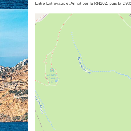
Entre Entrevaux et Annot par la RN202, puis la D902