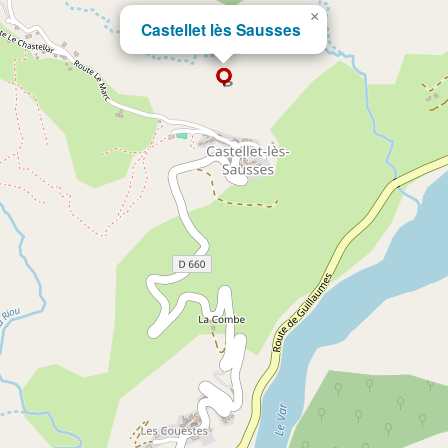
×
Castellet lès Sausses