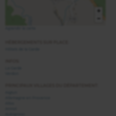
+
−
Agrandir la carte
HÉBERGEMENTS SUR PLACE:
Hôtels de la Garde
INFOS:
La Garde
Verdon
PRINCIPAUX VILLAGES DU DÉPARTEMENT:
Aiglun
Allemagne en Provence
Allos
Annot
Aubignosc