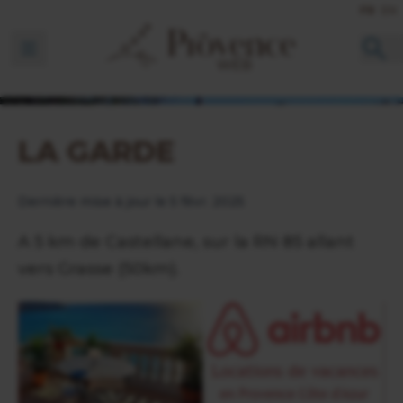
FR
EN
Ouvrir la barre de navigation
LA GARDE
Dernière mise à jour le 5 févr. 2025
A 5 km de Castellane, sur la RN 85 allant
vers Grasse (50km).