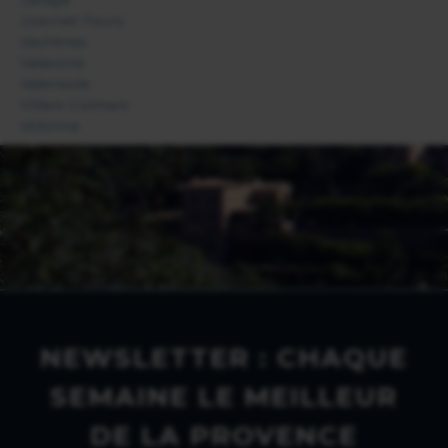
Uvernet Fours
Vachères
Valavoire
Valensole
Villars-Colmars
Volonne
NEWSLETTER : CHAQUE
SEMAINE LE MEILLEUR
DE LA PROVENCE