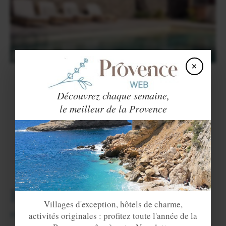
×
Airbnb
Découvrez notre sélection de maisons, villas et
Découvrez chaque semaine,
appartements sur
Airbnb
pour un séjour authentique dans
le meilleur de la Provence
cette ville de Provence. Vous y passerez de très belles
vacances !
VOIR LE SITE
Hébergements
Villages d'exception, hôtels de charme,
Hôtel-Restaurant
.
activités originales : profitez toute l'année de la