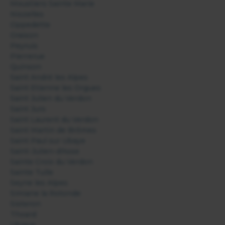
Moustiers Sainte Marie
Niozelles
Oppedette
Oraison
Peyruis
Pierrerue
Quinson
Saint André les Alpes
Saint Etienne les Orgues
Saint Julien du Verdon
Saint Jurs
Saint Laurent du Verdon
Saint Martin de Brômes
Saint Paul sur Ubaye
Saint-Julien-d'Asse
Sainte Croix du Verdon
Sainte Tulle
Seyne les Alpes
Simiane la Rotonde
Sisteron
Thoard
Ubraye