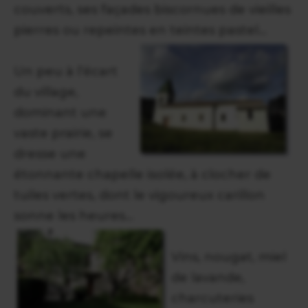
couverts, ses façades biscornues de vieilles
pierres ou repeintes en teintes pastel...
Un peu à l’écart
du village,
dominant une
vaste prairie, se
dresse une
étonnante chapelle isolée, à clocher de
tuiles vertes, dont le vigoureux carillon
sonne les heures...
Vins, nougat, miel
de lavande,
charcuteries