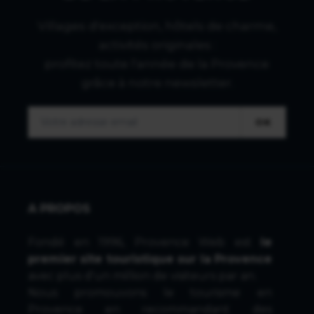
Villages d'exception, hôtels de charme,
activités originales :
profitez toute l'année de la Provence
grâce à notre newsletter.
OK
A PROPOS
Fondé en 1996, Provence Web est
le
premier site touristique sur la Provence
avec plus d'un million de visiteurs par an.
Nous promouvons le tourisme en
Provence en recommandant des