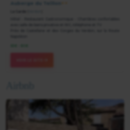
Auberge du Teillon
★★
La Garde
(
Verdon
)
Hôtel - Restaurant Gastronomique - Chambres confortables
avec salle de bains privative et WC, téléphone et TV
Près de Castellane et des Gorges du Verdon, sur la Route
Napoléon
65€ - 80€
VOIR LE SITE
Airbnb