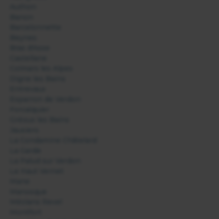
Authon
Banon
Barcelonnette
Beynes
Bras d'Asse
Castellane
Colmars les Alpes
Digne les Bains
Entrevaux
Esparron de Verdon
Forcalquier
Gréoux les Bains
Jausiers
La Condamine Châtelard
La Garde
La Palud sur Verdon
Le Haut Vernet
Mane
Manosque
Méolans Revel
Montfort