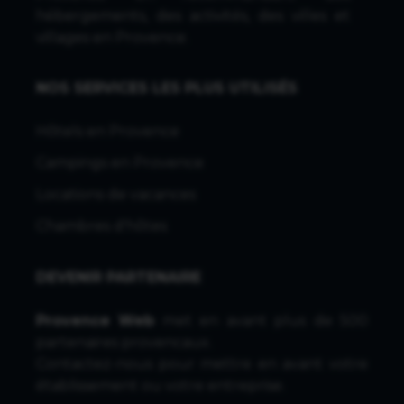
hébergements, des activités, des villes et
villages en Provence.
NOS SERVICES LES PLUS UTILISÉS
Hôtels en Provence
Campings en Provence
Locations de vacances
Chambres d'hôtes
DEVENIR PARTENAIRE
Provence Web
met en avant plus de 500
partenaires provencaux.
Contactez-nous
pour mettre en avant votre
établissement ou votre entreprise.