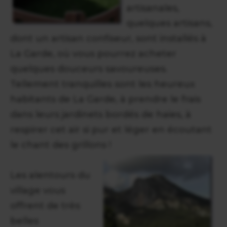
artisanales,
quelques artisans,
dont un artisan confiseur, sont installés à
La Garde, où vous pourrez acheter
quelques douceurs savoureuses.
Tellement tranquilles sont les heureux
habitants de La Garde, à prendre le frais
dans leurs jardinets bordés de haies, à
respirer cet air si pur et léger en écoutant
le chant des grillons !
Les alentours du
village vous
offrent de très
belles