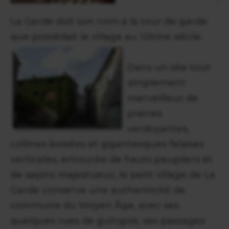
La Garde doit son nom à la tour de garde
que possédait le village au 12ème siècle.
Dans un site tout
simplement
merveilleux de
prairies
verdoyantes,
collines boisées et gigantesques falaises
verticales, entourée de hauts peupliers et
de sapins majestueux, le petit village de La
Garde conserve une authenticité de
commune du Moyen Âge, avec ses
quelques rues de guingois, ses passages