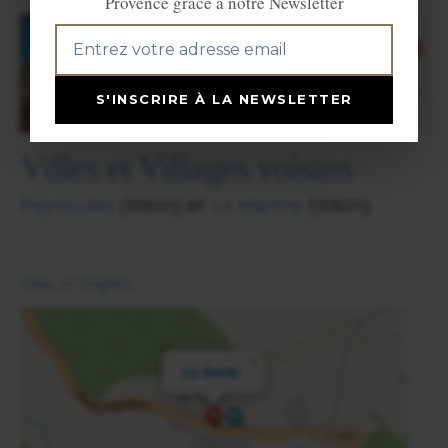
Provence grâce à notre Newsletter
S'INSCRIRE À LA NEWSLETTER
Villes et Villages voisins
Peyroules
(10km) et
La Martre
(10km).
View in English
×
La Garde