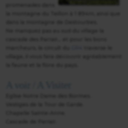
promenades dans
la montagne du Teillon à 1 894m, ainsi que
dans la montagne de Destourbes.
Ne manquez pas au sud du village la
cascade des Parrair... et pour les bons
marcheurs, le circuit du
GR4
traverse le
village, il vous fera découvrir agréablement
la faune et la flore du pays.
A voir / A Visiter
Eglise Notre Dame des Bormes.
Vestiges de la Tour de Garde.
Chapelle Sainte-Anne.
Cascade de Parrair.