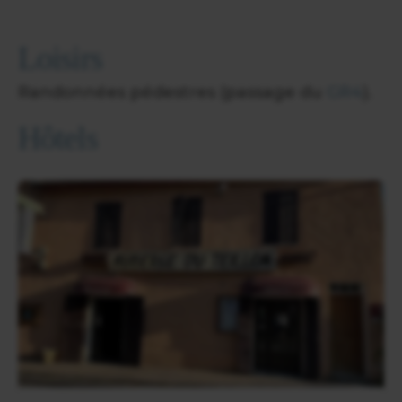
Loisirs
Randonnées pédestres (passage du
GR4
).
Hôtels