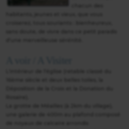
chacun des
habitants, jeunes et vieux, que vous
croiserez, tous souriants : bienheureux,
sans doute, de vivre dans ce petit paradis
d'une merveilleuse sérénité.
A voir / A Visiter
L'intérieur de l'église (retable classé du
16ème siècle et deux belles toiles, la
Déposition de la Croix et la Donation du
Rosaire).
La grotte de Méailles (à 2km du village),
une galerie de 400m au plafond composé
de noyaux de calcaire arrondis