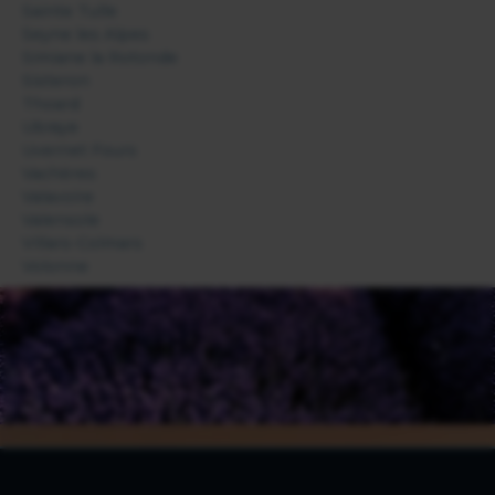
Sainte Tulle
Seyne les Alpes
Simiane la Rotonde
Sisteron
Thoard
Ubraye
Uvernet Fours
Vachères
Valavoire
Valensole
Villars-Colmars
Volonne