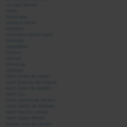
Le Haut Vernet
Mane
Manosque
Méolans Revel
Montfort
Moustiers Sainte Marie
Niozelles
Oppedette
Oraison
Peyruis
Pierrerue
Quinson
Saint André les Alpes
Saint Etienne les Orgues
Saint Julien du Verdon
Saint Jurs
Saint Laurent du Verdon
Saint Martin de Brômes
Saint Paul sur Ubaye
Saint-Julien-d'Asse
Sainte Croix du Verdon