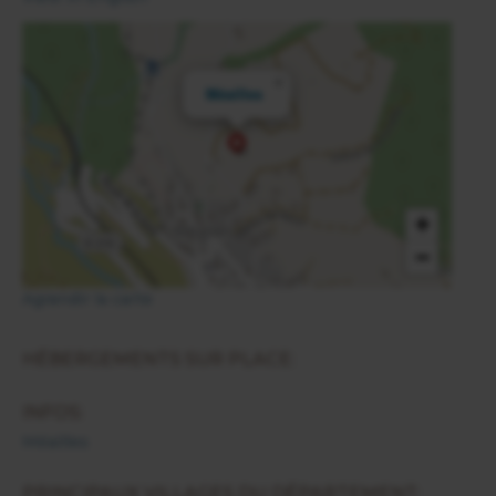
×
Méailles
+
−
Agrandir la carte
HÉBERGEMENTS SUR PLACE:
INFOS:
Méailles
PRINCIPAUX VILLAGES DU DÉPARTEMENT: