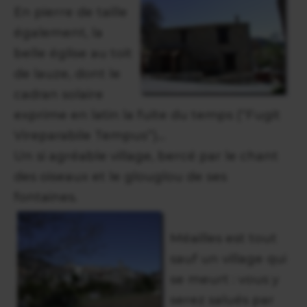
En pierre de taille
également, la
belle église au toit
de lauze, dont le
cadran solaire
exprime en latin la fuite du temps (“Fugit
Vireparabile Tempus”)...
Un si agréable village, bercé par le chant
des oiseaux et le glouglou de ses
fontaines.
Méailles est tout
sauf un village qui
se meurt : vous y
serez salués par