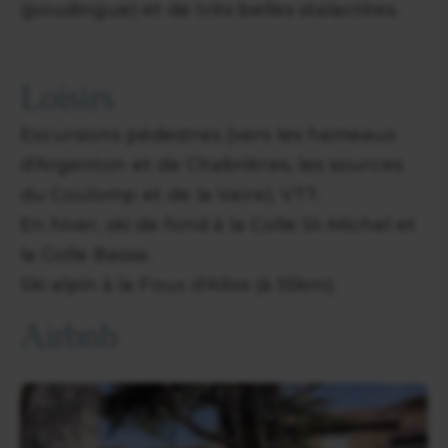
(poudingue) et de très belles stalactites.
Loisirs
Excursions pédestres (vers les hameaux
d'Argenton et de Chabrières, les sources
du Coulomp et de la Vaïre). VTT.
En hiver, ski de fond à la Colle St-Michel et
la Colle Basse.
Ski alpin à la Foux d'Allos (à 55km).
Airbnb