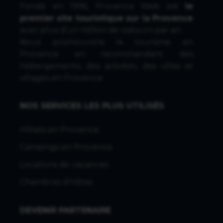
Fondé en 1996, Provence Web est
le
premier site touristique sur la Provence
avec plus d'un million de visiteurs par an.
Nous promouvons le tourisme en
Provence en recommandant des
hébergements, des activités, des villes et
villages en Provence.
NOS SERVICES LES PLUS UTILISÉS
Hôtels en Provence
Campings en Provence
Locations de vacances
Chambres d'hôtes
DEVENIR PARTENAIRE