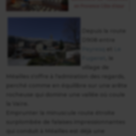
Depuis la route
D908 entre
Peyresq
et
Le
Fugeret
, le
village de
Méailles s'offre à l'admiration des regards,
perché comme en équilibre sur une arête
rocheuse qui domine une vallée où coule
la Vaïre.
Emprunter la minuscule route étroite
surplombée de falaises impressionnantes
qui conduit à Méailles est déjà une