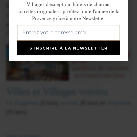
Villages d'exception, hôtels de charme,
Restaurant sur la place.
activités originales : profitez toute l'année de la
Gîte rural et 1 Restaurant
au Fugeret
tout
Provence grâce à notre Newsletter
proche (2,7km).
Gîte et Restaurant à la Colle St Michel.
S'INSCRIRE À LA NEWSLETTER
Villes et Villages voisins
Le Fugeret
(3 km),
Annot
(8 km) et
Peyresq
(15 km).
View in English