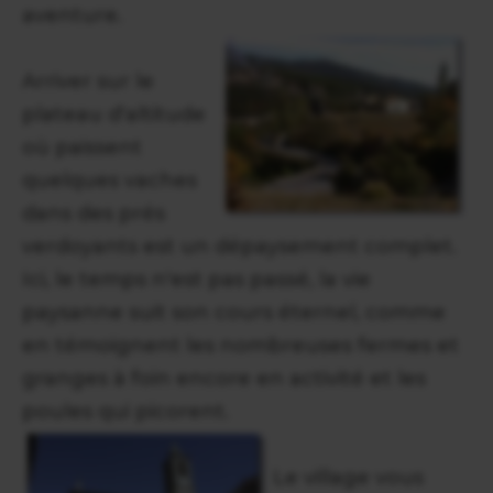
aventure.
Arriver sur le
plateau d'altitude
où paissent
quelques vaches
dans des prés
verdoyants est un dépaysement complet.
Ici, le temps n'est pas passé, la vie
paysanne suit son cours éternel, comme
en témoignent les nombreuses fermes et
granges à foin encore en activité et les
poules qui picorent.
Le village vous