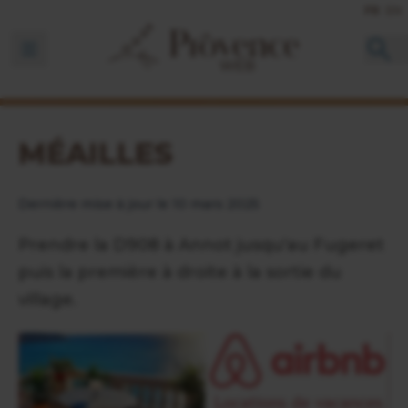
FR
EN
Ouvrir la barre de navigation
MÉAILLES
Dernière mise à jour le 10 mars 2025
Prendre la D908 à Annot jusqu'au Fugeret
puis la première à droite à la sortie du
village.