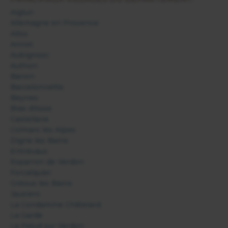
Aiglun
Allemagne en Provence
Allos
Annot
Aubignosc
Authon
Banon
Barcelonnette
Beynes
Bras d'Asse
Castellane
Colmars les Alpes
Digne les Bains
Entrevaux
Esparron de Verdon
Forcalquier
Gréoux les Bains
Jausiers
La Condamine Châtelard
La Garde
La Palud sur Verdon