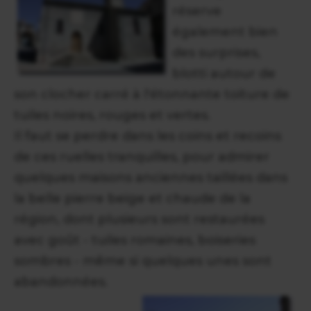
réserve
également bien
des surprises,
blotti autour de
son clocher carré à l'étonnante toiture de
tuiles noires, rouges et vertes.
Il faut se perdre dans les coins et recoins
de ces ruelles tranquilles, pour admirer
quelques maisons anciennes taillées dans
la belle pierre beige et chaude de la
région, dont plusieurs sont restaurées
avec goût - tuiles romaines, boiseries
sombres - même si quelques unes sont
abandonnées.