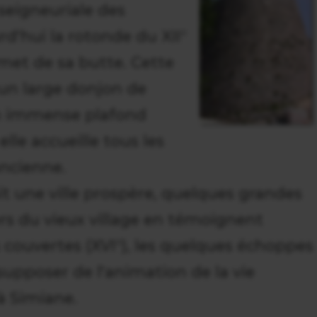
 seigneuriale des
rd'hui la rotonde du XII°
met de sa butte. Cette
un large donjon de
n immense plafond
lle accueille tous les
ancienne.
it une ville prospère, quelques grandes
rs du vieux village en témoignent
s couvertes (XVI°), les quelques échoppes
supposer de l'animation de la vie
à Simiane.