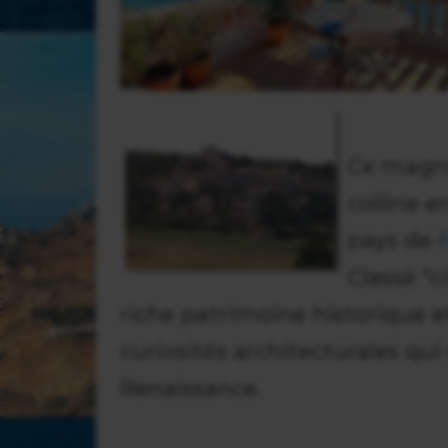
Ce magnif
colline 
pays de
Classé "c
riche patrimoine historique et
curiosités architecturales qu
Renaissance.