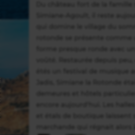
Du château fort de la famille
Simiane-Agoult, il reste aujou
qui domine le village du som
rotonde se présente comme 
forme presque ronde avec u
voûté. Restaurée depuis peu, e
étés un festival de musique 
Jadis, Simiane la Rotonde éta
demeures et hôtels particulie
encore aujourd'hui. Les halle
et étals de boutique laissent 
marchande qui régnait alors 