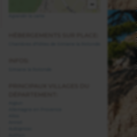
−
Agrandir la carte
HÉBERGEMENTS SUR PLACE:
Chambres d'hôtes de Simiane la Rotonde
INFOS:
Simiane la Rotonde
PRINCIPAUX VILLAGES DU
DÉPARTEMENT:
Aiglun
Allemagne en Provence
Allos
Annot
Aubignosc
Authon