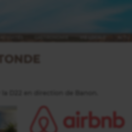
ACTIVITÉS
GASTRONOMIE
VIE LOCALE
ACTU
OTONDE
 la D22 en direction de Banon.