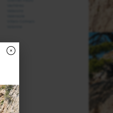
Uvernet Fours
Vachères
Valavoire
Valensole
Villars-Colmars
Volonne
×