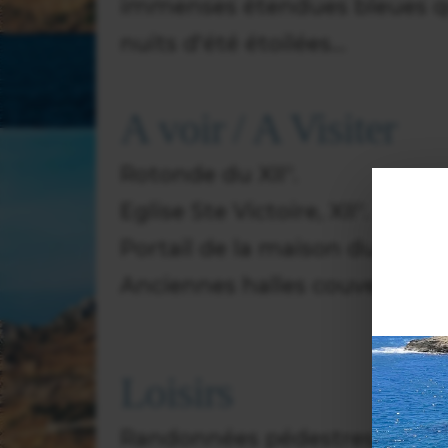
immenses étendues bleues qu
nuits d'été étoilées...
A voir / A Visiter
Rotonde du XII°.
Eglise Ste Victoire, XII°.
Portail de la maison du peint
Anciennes halles couvertes.
Loisirs
Randonnées pédestres. Visite 