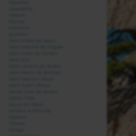
Niozelles
Oppedette
Oraison
Peyruis
Pierrerue
Quinson
Saint André les Alpes
Saint Etienne les Orgues
Saint Julien du Verdon
Saint Jurs
Saint Laurent du Verdon
Saint Martin de Brômes
Saint Paul sur Ubaye
Saint-Julien-d'Asse
Sainte Croix du Verdon
Sainte Tulle
Seyne les Alpes
Simiane la Rotonde
Sisteron
Thoard
Ubraye