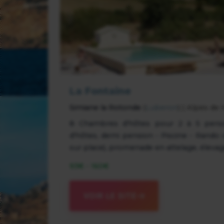
La Fontaine
Simiane la Rotonde
(
Luberon
) | Alpes de
8 Chambres d'hôtes pour 2 à 5 perso
d'hôtes, demi pension - Piscine - Rando 
sur place), promenade en attelage, élevag
93€ - 160€
VOIR LE SITE