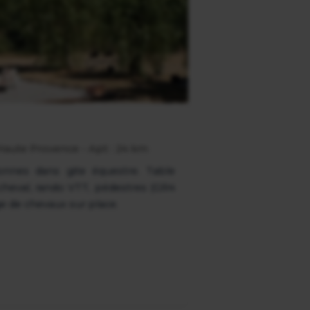
 Haute Provence - Apt : 24 km
nnes dans gite équestre. Table
cheval, rando VTT, pédestres (GR4
e de chevaux sur place.