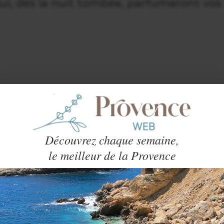
i, dès la nuit tombée, parfumeront vos
re Coubine.
Découvrez chaque semaine,
le meilleur de la Provence
guidée du village.