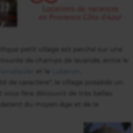
ique petit village est perché sur une
entourée de champs de lavande, entre le
Forcalquier
et le
Luberon
.
ité de caractère", le village possède un
 vous fera découvrir de très belles
i datent du moyen-âge et de la