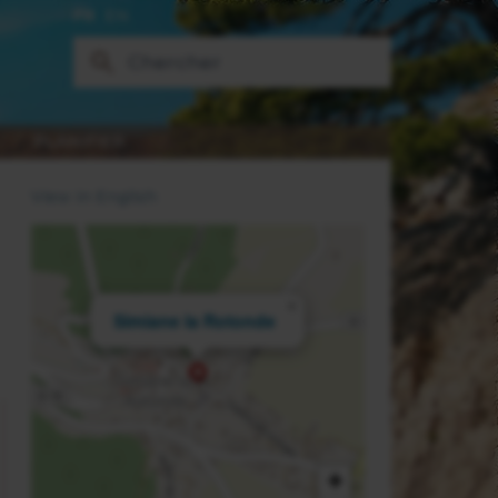
FR
EN
PLANIFIER
View in English
×
Simiane la Rotonde
+