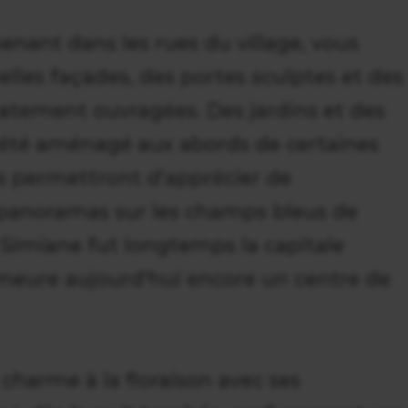
nant dans les rues du village, vous
elles façades, des portes sculptes et des
catement ouvragées. Des jardins et des
 été aménagé aux abords de certaines
us permettront d'apprécier de
panoramas sur les champs bleus de
e Simiane fut longtemps la capitale
eure aujourd'hui encore un centre de
charme à la floraison avec ses