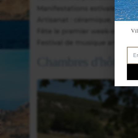
Manifestations estivales, expo
Artisanat : céramique, peintur
Vil
Fête le premier week-end de 
Festival de musique ancienne 
Chambres d'hôtes