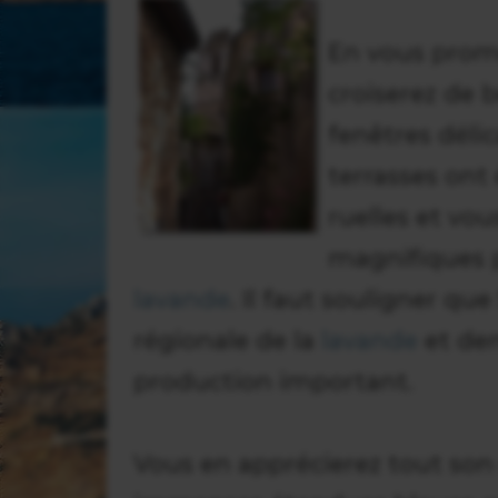
En vous prome
croiserez de b
fenêtres déli
terrasses ont
ruelles et vo
magnifiques 
lavande
. Il faut souligner qu
régionale de la
lavande
et dem
production important.
Vous en apprécierez tout son 