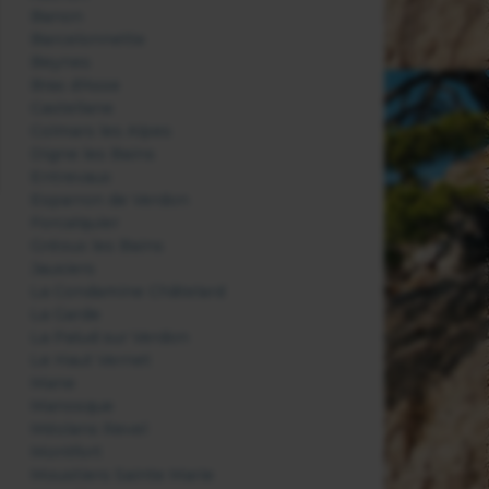
Banon
Barcelonnette
Beynes
Bras d'Asse
Castellane
Colmars les Alpes
Digne les Bains
Entrevaux
Esparron de Verdon
Forcalquier
Gréoux les Bains
Jausiers
La Condamine Châtelard
La Garde
La Palud sur Verdon
Le Haut Vernet
Mane
Manosque
Méolans Revel
Montfort
Moustiers Sainte Marie