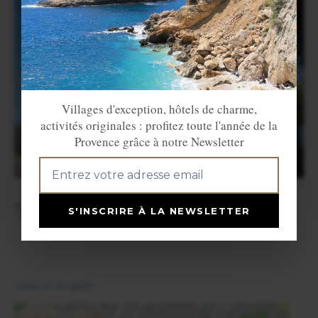
Villages d'exception, hôtels de charme,
activités originales : profitez toute l'année de la
Provence grâce à notre Newsletter
Villes et Villages voisins
S'INSCRIRE À LA NEWSLETTER
PÉGOMAS
MOUANS-SARTOUX
View in English