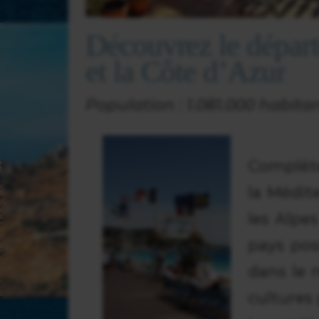
Découvrez le dépar
et la Côte d’Azur
Population : 1.081.000 habita
Complète
la Médite
les Alpes
pays pos
dans le 
cultures