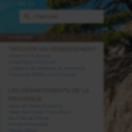
FR
EN
PLANIFIER
TROUVER UN HÉBERGEMENT
Hôtels en Provence
Camping en Provence
Locations de vacances en Provence
Chambres d'hôtes en Provence
LES DÉPARTEMENTS DE LA
PROVENCE
Alpes de Haute Provence
Alpes Maritimes / Côte d'Azur
Bouches du Rhône
Drôme Provençale
Hautes Alpes