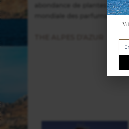
abondance de plantes arôm
mondiale des parfums.
Vil
THE ALPES D’AZUR