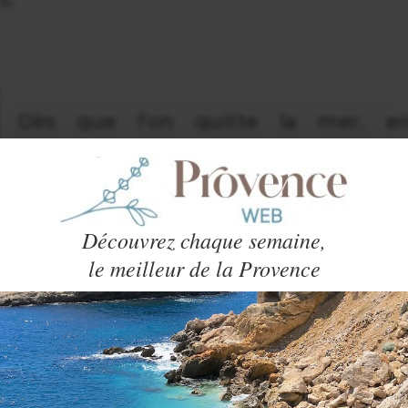
Dès que l'on quitte la mer, e
remontant vers l'arrière-pays, le
reliefs deviennent vite très accidentés
les petites routes serpentent dans le
Découvrez chaque semaine,
collines et petites montagnes qu
le meilleur de la Provence
e sa générosité méditerranéenne : pin
urs, cactus géants au milieu des chant
restanques d'oliviers. C'est grâce à cett