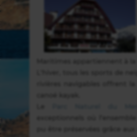
Maritimes appartiennent à l
L'hiver, tous les sports de ne
rivières navigables offrent l
canoë kayak.
Le
Parc Naturel du Mer
exceptionnels où l'ensemble
pu être préservées grâce aux 