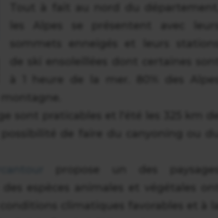
Tout à fait au nord du département
les Alpes se présentent avec leur
sommets enneigés et leurs station
de ski ensoleillées dont certaines son
à 1 heure de la mer. 80% des Alpe
a montagne.
ige sont praticables et l'été les 325 km d
a possibilité de faire du canyoning ou d
cantour
propose un des paysage
 des espèces animales et végétales on
conditions climatiques favorables et à l