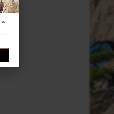
e
itez