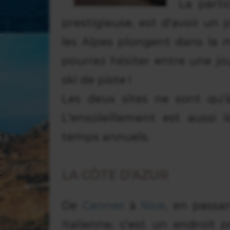
La parti
prestigieuse, est d'avoir un p
les Alpes plongent dans la m
pourrez hésiter entre une j
ski de piste !
Les deux sites ne sont qu'à
L'ensoleillement est aussi
temps annuels.
LA CÔTE D’AZUR
De
Cannes
à
Nice
, en passa
italienne, c'est un endroit 