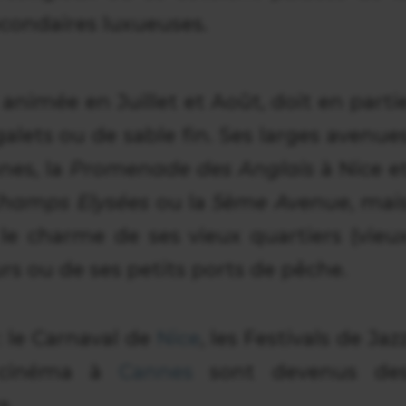
econdaires luxueuses.
animée en Juillet et Août, doit en parti
galets ou de sable fin. Ses larges avenue
nes, la
Promenade des Anglais
à Nice e
hamps Elysées
ou la
5ème Avenue
, mai
 le charme de ses vieux quartiers (vieu
urs ou de ses petits ports de pêche.
: le Carnaval de
Nice
, les Festivals de Jaz
cinéma à
Cannes
sont devenus de
s.