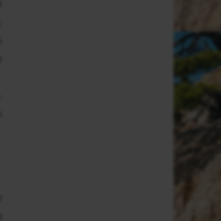
e
,
s
e
.
u
e
a