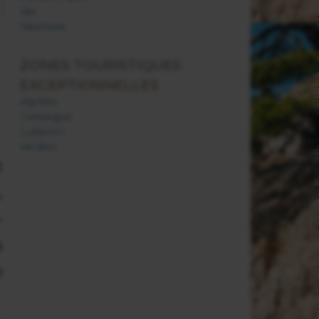
Var
Vaucluse
ZONES TOURISTIQUES
EXCEPTIONNELLES
Alpilles
Camargue
Luberon
Verdon
t
,
-
s
e