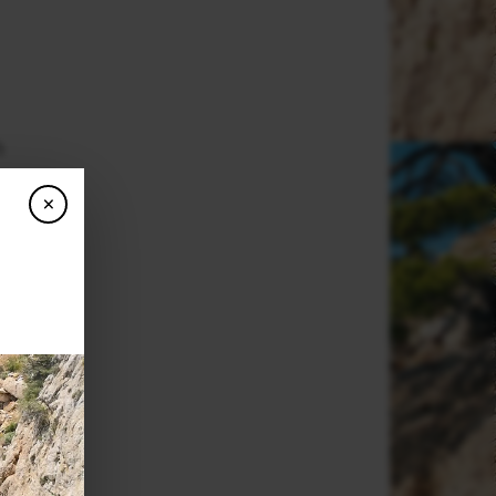
n
s
×
,
s
i
s
s
e