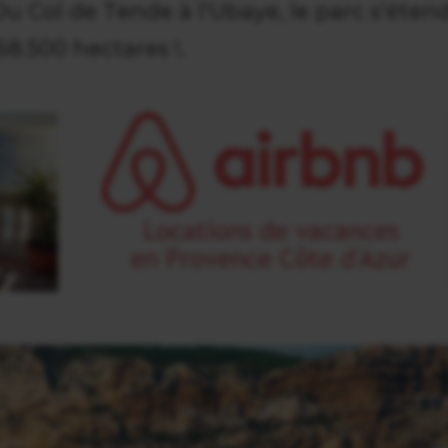
 Col de Tende à l'Ubaye, le parc s'éten
8.500 hectares !.