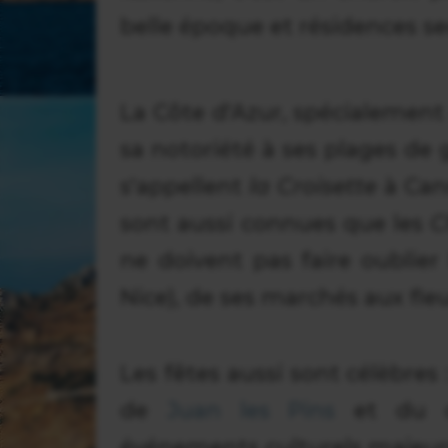
belle époque et résidences s
La Côte d'Azur, spécialement 
sa notoriété à ses plages de 
s'appellent
la Croisette
à Can
sont aussi connues que les
C
ne doivent pas faire oublier
Nice), de ses marchés aux fle
Les fêtes aussi sont célèbres 
de
Juan les Pins
et du 
événements culturels majeur