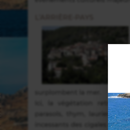
L’ARRIÈRE-PAYS
surplombent la mer.
Ici, la végétation retrouv
parasols, thym, lauriers fle
incessants des cigales et des 