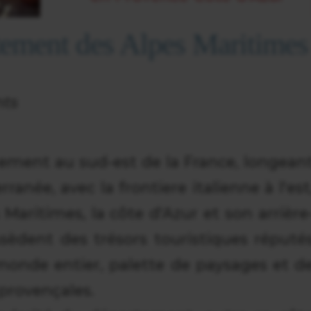
tement des Alpes Maritimes
nts
ment au sud-est de la France, longean
rranée, avec la frontiere italienne à l'est
 Maritimes, la côte d'Azur et son arrière
sèdent des trésors touristiques réputé
monde entier, palette de paysages et d
 provençales.