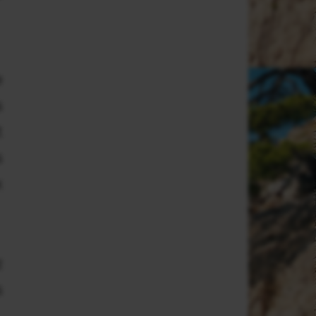
e
s
t
s
x
z
s