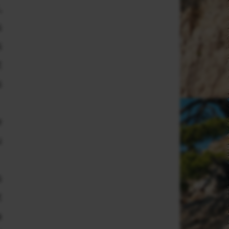
,
s
s
t
s
e
u
s
t
a