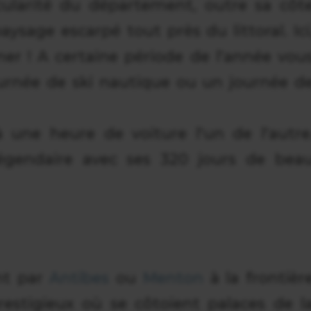
cularité du département, outre sa côt
aysage escarpé tout près du littoral. Ici
er ! A certaine période de l'année vou
ournée de ski nautique ou un journée d
 une heure de voiture l'un de l'autre
 légendaire avec ses 320 jours de bea
nt par
Antibes
ou
Menton
à la frontièr
prestigieux où se côtoient palaces de l