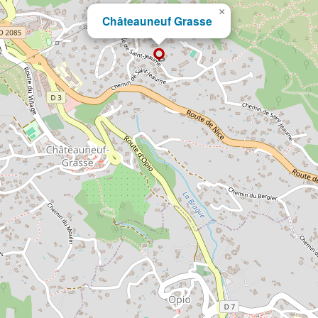
×
Châteauneuf Grasse