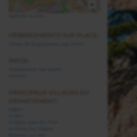
−
Agrandir la carte
HÉBERGEMENTS SUR PLACE:
Hôtels de Roquebrune Cap Martin
INFOS:
Roquebrune Cap Martin
Menton
PRINCIPAUX VILLAGES DU
DÉPARTEMENT:
Aiglun
Andon
Antibes Juan-les-Pins
Auribeau sur Siagne
Beaulieu sur Mer