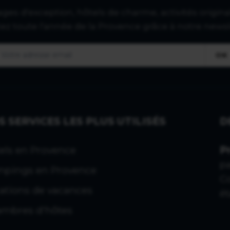
lages d'exception, hôtels de charme, activités original
tez toute l'année de la Provence grâce à notre newsl
OK
S SERVICES LES PLUS UTILISÉS
D
els en Provence
P
p
pings en Provence
C
ations de vacances
ét
mbres d'hôtes