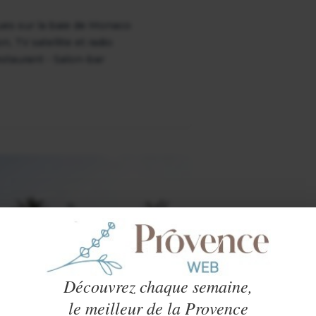
ues sur la baie de Monaco
, TV satellite et radio
taurant - Salon-bar
Découvrez chaque semaine,
le meilleur de la Provence