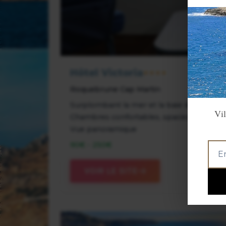
Hôtel Victoria
★★★★
Roquebrune Cap Martin
Surplombant la mer et la baie de Cap Mar
Vil
Chambres confortables, spacieuses avec TV
Vue panoramique
90€ - 250€
VOIR LE SITE