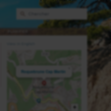
PLANIFIER
View in English
×
Roquebrune Cap Martin
+