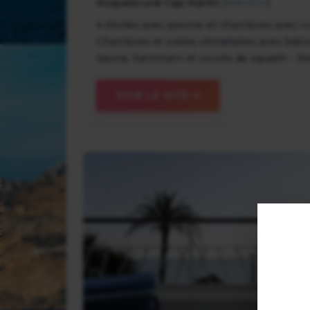
Roquebrune Cap Martin
(
Menton
)
4 étoiles avec piscine et chambres avec v
Chambres et suites climatisées avec balcon
Sauna, hammam et courts de squash - Res
VOIR LE SITE