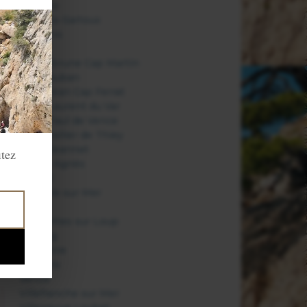
Monaco
Mouans-Sartoux
Mougins
Nice
Roquebrune Cap Martin
Saint Auban
Saint Jean Cap Ferrat
Saint Laurent du Var
Saint Paul de Vence
Saint Vallier de Thiey
Saint-Jeannet
itez
Sainte Agnès
Sospel
Théoule sur Mer
Thiéry
Tourrettes sur Loup
Valberg
Valbonne
Vallauris
Vence
Villefranche sur Mer