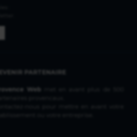
es :
etter.
EVENIR PARTENAIRE
rovence Web
met en avant plus de 500
artenaires provencaux.
ontactez-nous
pour mettre en avant votre
ablissement ou votre entreprise.