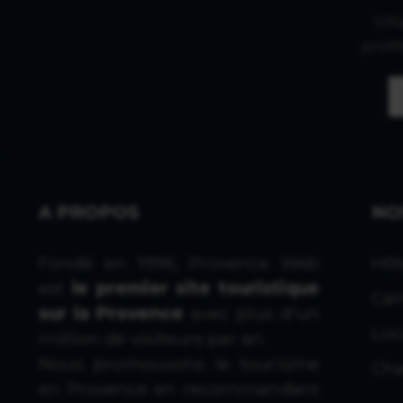
Vil
profi
A PROPOS
NO
Fondé en 1996, Provence Web
Hôt
est
le premier site touristique
Cam
sur la Provence
avec plus d'un
Loc
million de visiteurs par an.
Nous promouvons le tourisme
Cha
en Provence en recommandant