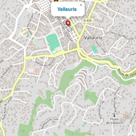
×
Vallauris