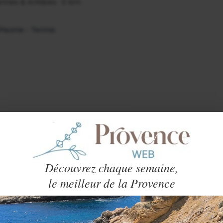
Cannes & Antibes : 5 km
iscine - Tennis
Découvrez chaque semaine,
le meilleur de la Provence