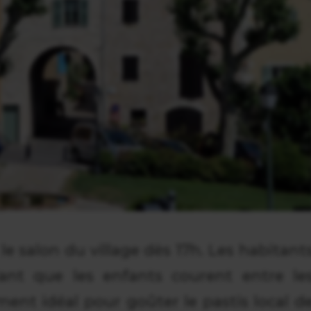
le salon du village dès 17h. Les habitant
nt que les enfants courent entre le
ment idéal pour goûter le pastis local d