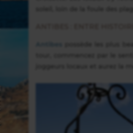
soleil, loin de la foule des pla
ANTIBES : ENTRE HISTOI
Antibes
possède les plus bea
tour, commencez par le sentie
joggeurs locaux et aurez la m