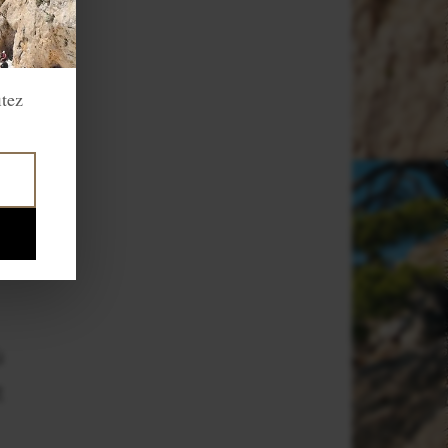
itez
e
,
ù
t