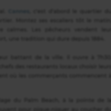
al.
Cannes
, c'est d'abord le quartier d
tier. Montez ses escaliers tôt le matin
e calmes. Les pêcheurs vendent leu
rt, une tradition qui dure depuis 1884.
ur battant de la ville. Il ouvre à 7h30
 chefs des restaurants locaux choisir leur
oment où les commerçants commencent 
plage du Palm Beach, à la pointe de l
trouvent pour pique-niquer au coucher d