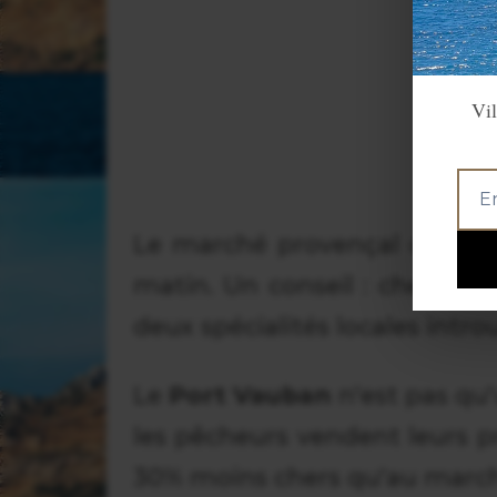
Vil
Le marché provençal du Cour
matin. Un conseil : cherchez l
deux spécialités locales introu
Le
Port Vauban
n'est pas qu'
les pêcheurs vendent leurs p
30% moins chers qu'au marc