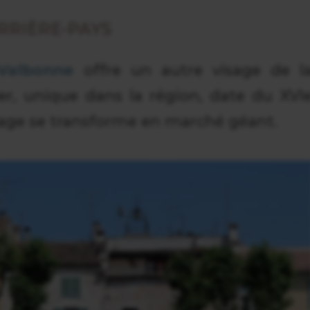
ARRIÈRE-PAYS
Valbonne
offre un autre visage de l
r, unique dans la région, date du XVI
illage se transforme en marché géant.