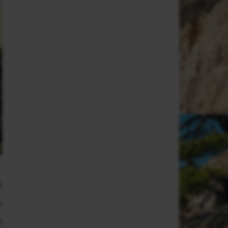
s
s
e