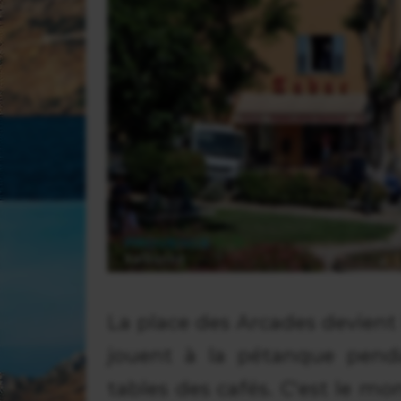
La place des Arcades devient 
jouent à la pétanque penda
tables des cafés. C'est le mo