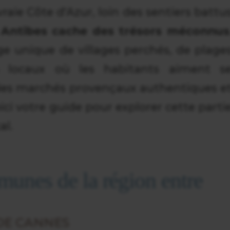
raie Côte d'Azur, loin des sentiers battu
 Antibes cache des trésors méconnus
e unique de villages perchés, de plage
s locaux où les habitants aiment s
 des marchés provençaux authentiques e
oici votre guide pour explorer cette parti
al.
munes de la région entre
DE CANNES