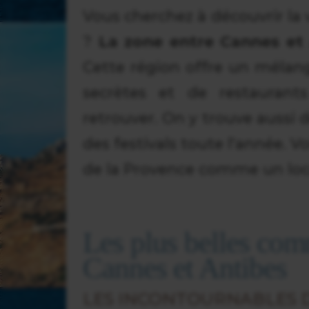
Vous cherchez à découvrir la v
?
La zone entre Cannes et
Cette région offre un mélang
secrètes et de restaurant
retrouver. On y trouve aussi
des festivals toute l'année. V
de la Provence comme un loc
Les plus belles com
Cannes et Antibes
LES INCONTOURNABLES 