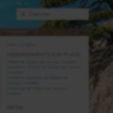
FR
EN
PLANIFIER
View in English
HÉBERGEMENTS SUR PLACE:
Hôtels de Région de Cannes / Antibes
Chambres d'hôtes de Région de Cannes
/ Antibes
Locations vacances de Région de
Cannes / Antibes
Campings de Région de Cannes /
Antibes
INFOS: