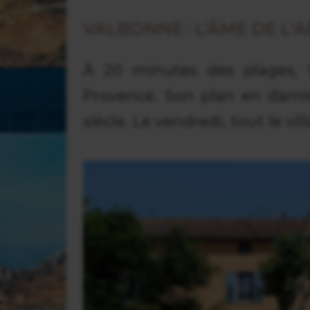
VALBONNE : L’ÂME DE L'
À 20 minutes des plages,
Provence. Son plan en damie
siècle. Le vendredi, tout le v