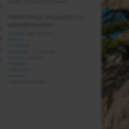
Région de Cannes / Antibes
s
PRINCIPAUX VILLAGES DU
.
DÉPARTEMENT:
s
Antibes Juan-les-Pins
e
Cannes
Le Cannet
t
Mandelieu La Napoule
Mouans-Sartoux
e
Mougins
Valbonne
Vallauris
Villeneuve Loubet