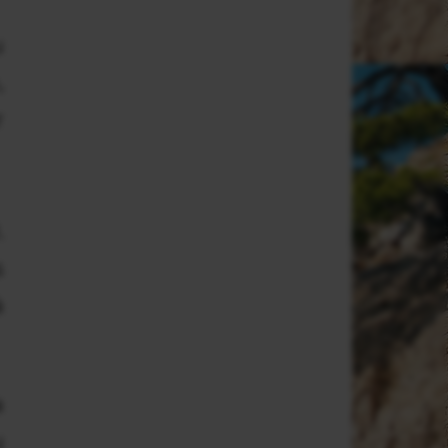
u
,
r
.
s
à
a
u