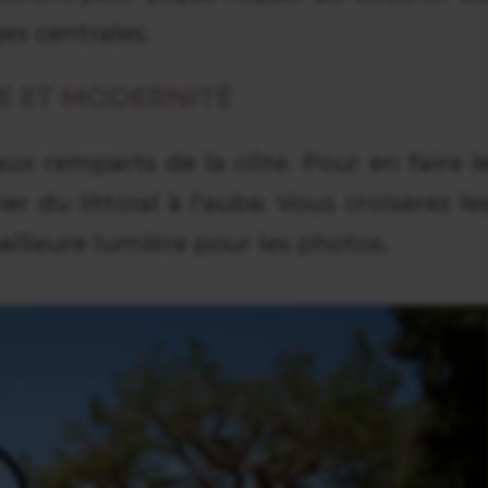
ges centrales.
RE ET MODERNITÉ
ux remparts de la côte. Pour en faire l
r du littoral à l'aube. Vous croiserez le
eilleure lumière pour les photos.