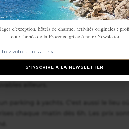
lages d'exception, hôtels de charme, activités originales : prof
toute l'année de la Provence grâce à notre Newsletter
s Masséna anime la vieille ville chaqu
S'INSCRIRE À LA NEWSLETTER
es olives de Biot et le miel de Vallauris
vables ailleurs.
un parking à yachts. C'est aussi le lieu o
rises chaque matin dès 6h. Les prix son
hé.