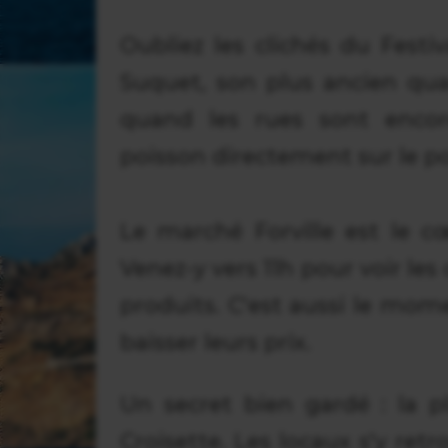
Oubliez les clichés du Festiv
Suquet, son plus ancien quar
quand les rues sont encor
poisson directement sur le po
Le marché Forville est le cœ
Venez-y vers 11h pour voir les
produits. C'est aussi le m
baisser leurs prix.
Un secret bien gardé : la 
Croisette. Les locaux s'y re