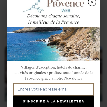
×
cheveux.
VOIR LE SITE
Découvrez chaque semaine,
le meilleur de la Provence
Airbnb
Villages d'exception, hôtels de charme,
activités originales : profitez toute l'année de la
Provence grâce à notre Newsletter
S'INSCRIRE À LA NEWSLETTER