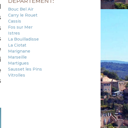
DÉPARTEMENT:
l
Bouc Bel Air
Carry le Rouet
s
Cassis
s
Fos sur Mer
Istres
s
La Bouilladisse
La Ciotat
e
Marignane
Marseille
i
Martigues
e
Sausset les Pins
Vitrolles
s