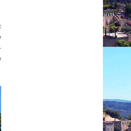
c
e
-
e