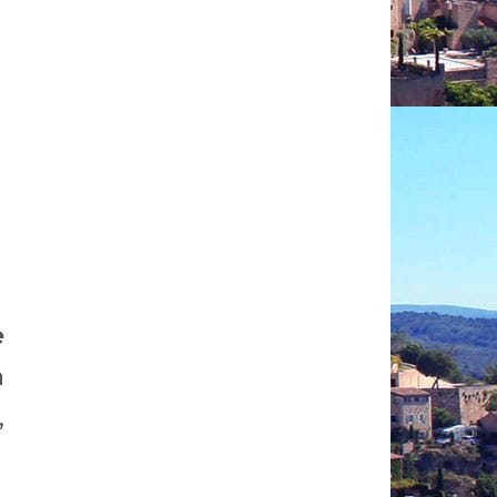
e
a
,