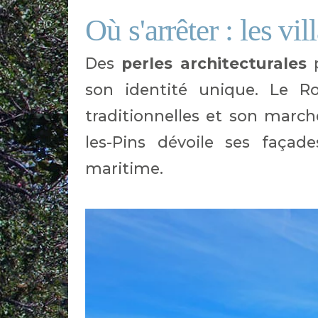
Où s'arrêter : les vil
Des
perles architecturales
p
son identité unique. Le R
traditionnelles et son marc
les-Pins dévoile ses faça
maritime.