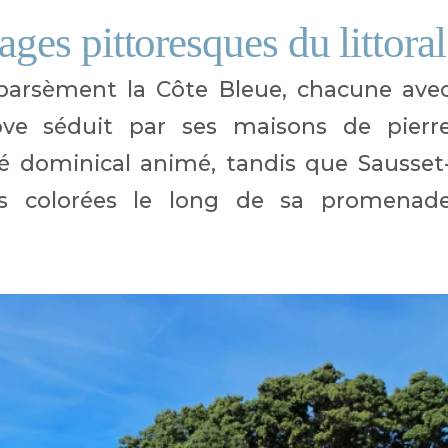
lages pittoresques du littoral
arsèment la Côte Bleue, chacune ave
ove séduit par ses maisons de pierr
hé dominical animé, tandis que Sausset
des colorées le long de sa promenad