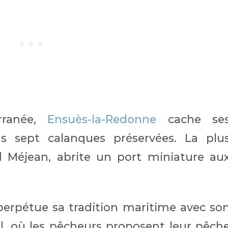
rranée,
Ensuès-la-Redonne
cache se
 sept calanques préservées. La plu
d Méjean, abrite un port miniature au
o perpétue sa tradition maritime avec so
, où les pêcheurs proposent leur pêch