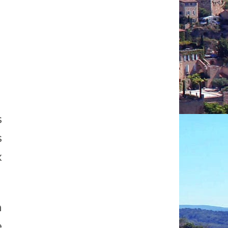
s
s
x
n
e