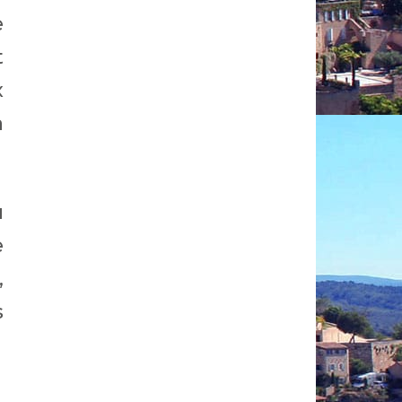
e
t
x
a
u
e
,
s