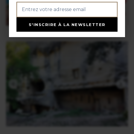
S'INSCRIRE À LA NEWSLETTER