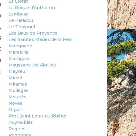
La Ciotat
a
La Roque d'Anthéron
n
Lambesc
Le Paradou
,
Le Tholonet
Les Baux de Provence
s
Les Saintes Maries de la Mer
Marignane
t
Marseille
Martigues
e
Maussane les Alpilles
t
Meyreuil
Mimet
Miramas
Mollégès
Mouriès
Noves
Orgon
Port Saint Louis du Rhône
Puyloubier
Rognes
Rognonas