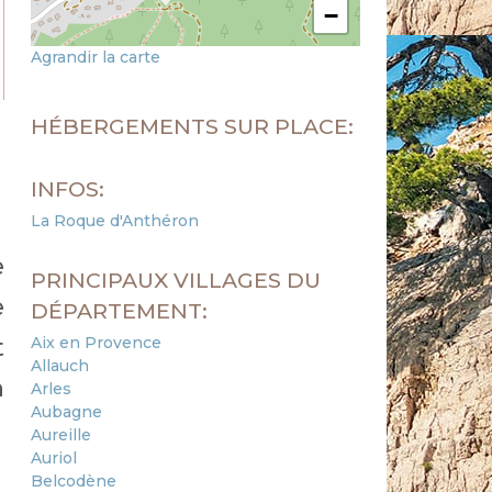
−
Agrandir la carte
HÉBERGEMENTS SUR PLACE:
INFOS:
La Roque d'Anthéron
e
PRINCIPAUX VILLAGES DU
e
DÉPARTEMENT:
Aix en Provence
t
Allauch
n
Arles
Aubagne
Aureille
Auriol
Belcodène