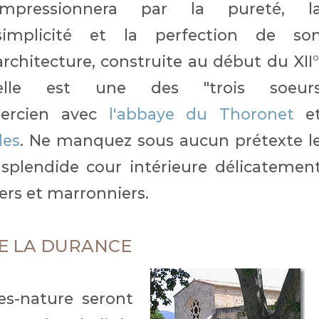
impressionnera par la pureté, l
simplicité et la perfection de so
architecture, construite au début du XII°
elle est une des "trois soeur
stercien avec
l'abbaye du Thoronet
e
des
. Ne manquez sous aucun prétexte l
splendide cour intérieure délicatemen
rs et marronniers.
E LA DURANCE
s-nature seront