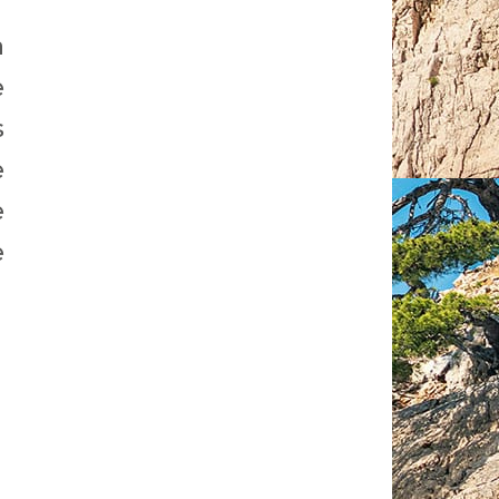
a
e
s
e
e
e