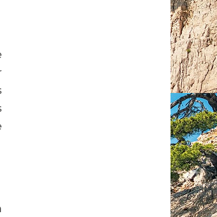
e
r
s
s
e
n