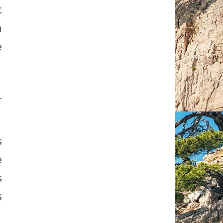
t
a
e
L
s
e
s
s