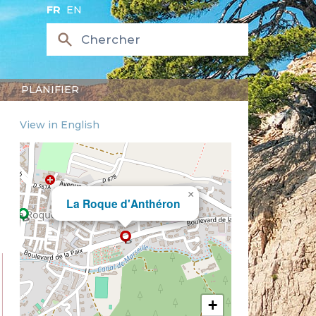
FR
EN
PLANIFIER
View in English
×
La Roque d'Anthéron
+