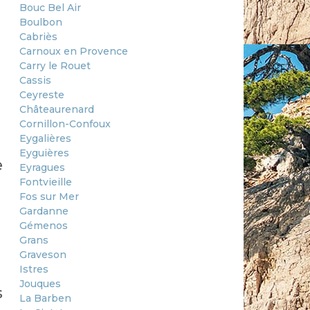
Bouc Bel Air
Boulbon
Cabriès
Carnoux en Provence
Carry le Rouet
Cassis
Ceyreste
Châteaurenard
Cornillon-Confoux
Eygalières
Eyguières
e
Eyragues
Fontvieille
Fos sur Mer
Gardanne
Gémenos
Grans
Graveson
Istres
Jouques
s
La Barben