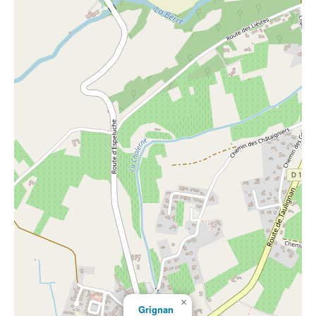
×
Grignan