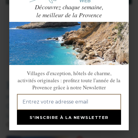
Découvrez chaque semaine,
Airbnb
le meilleur de la Provence
Découvrez notre sélection de maisons, villas et
appartements sur
Airbnb
pour un séjour authentique dans
cette ville de Provence. Vous y passerez de très belles
vacances !
VOIR LE SITE
Villages d'exception, hôtels de charme,
activités originales : profitez toute l'année de la
Hébergements
Provence grâce à notre Newsletter
Hôtels.
Chambres d'hôtes.
Locations de vacances.
S'INSCRIRE À LA NEWSLETTER
Camping.