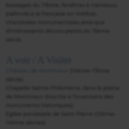
bossages du 17ème, fenêtres à meneaux,
plafonds à la française en mélèze,
cheminées monumentales ainsi que
d'intéressants décors peints du 15ème
siècle.
A voir / A Visiter
Château de Montmaur
(14ème-17ème
siècle).
Chapelle Sainte-Philomène, dans la plaine
de Montmaur (inscrite à l'inventaire des
monuments historiques).
Eglise paroissiale de Saint-Pierre (12ème-
14ème siècles).