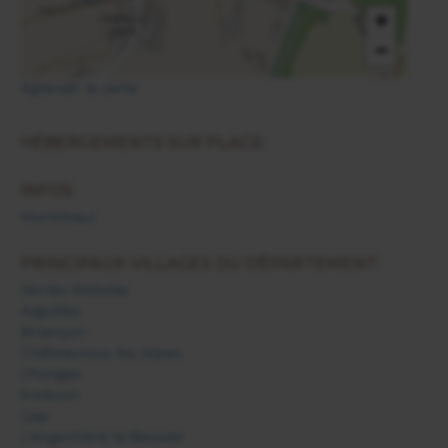
+
−
Agrandir la carte
HÉBERGEMENTS SUR PLACE:
INFOS:
Montmaur
PRINCIPAUX VILLAGES DU DÉPARTEMENT:
Abriès Ristolas
Aiguilles
Briançon
Châteauroux les Alpes
Chorges
Embrun
Gap
L'Argentière la Bessée