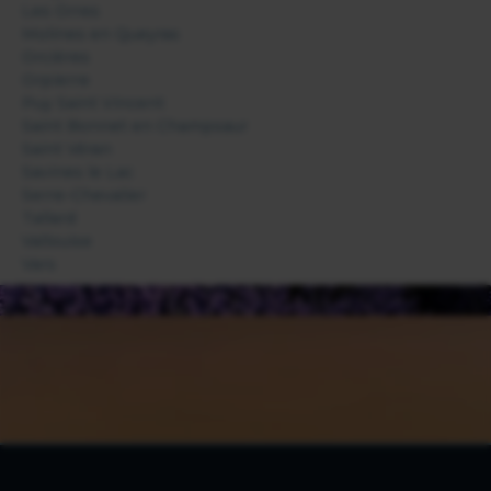
Les Orres
Molines en Queyras
Orcières
Orpierre
Puy Saint Vincent
Saint Bonnet en Champsaur
Saint Véran
Savines le Lac
Serre-Chevalier
Tallard
Vallouise
Vars