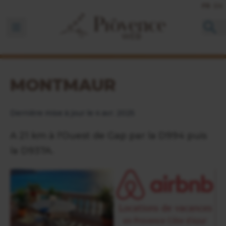
FR
EN
Ouvrir la barre de navigation
MONTMAUR
Dernière mise à jour le 4 avr. 2025
A 21 km à l'Ouest de Gap par la D994 puis
la D937A.