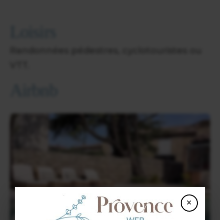
Loisirs
Randonnées pédestres, cyclotouristes ou
VTT.
Airbnb
×