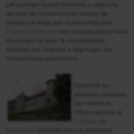
juif roumain fuyant l'ennemi, y séjourna,
servant de couverture au réseau de
résistance dirigé par Antoine Mauduit.
François Mitterand
est venu plusieurs fois à
Montmaur et avec le commandant
Mauduit ont cherché à regrouper les
mouvements prisonniers.
Construit sur
plusieurs époques
(du 14ème au
17ème siècles), le
château de
Montmaur
possède encore portes en