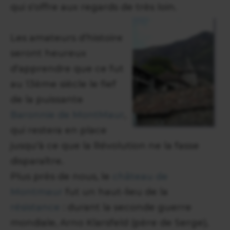
qui s'offre aux regards de très loin.
Les amateurs d'histoire
seront heureux
d'apprendre que ce fut
au 13ème siècle le fief
de la puissante
Baronnie de MontMaur
,
qui restera en place
jusqu'à ce que la Révolution ne la fasse
disparaître.
Plus près de nous, le
château de
Montmaur
fut un haut-lieu de la
résistance
: durant la seconde guerre
mondiale, Arno Klarsfeld (père de Serge),