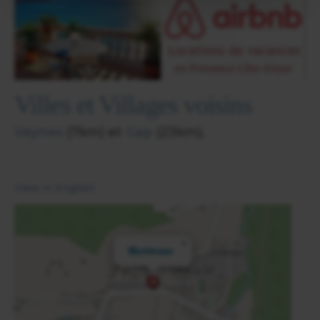
Villes et Villages voisins
Veynes
(7km) et
Gap
(23km).
View in English
×
Montmaur