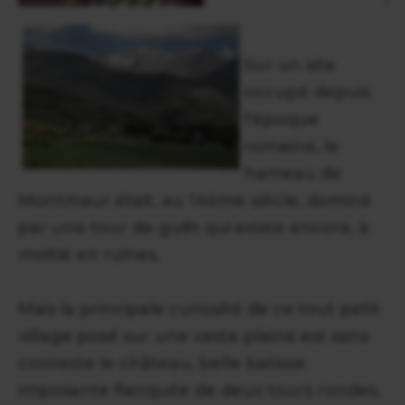
Sur un site
occupé depuis
l'époque
romaine, le
hameau de
Montmaur était, au 14ème siècle, dominé
par une tour de guêt qui existe encore, à
moitié en ruines.
Mais la principale curiosité de ce tout petit
village posé sur une vaste plaine est sans
conteste le château, belle batisse
imposante flanquée de deux tours rondes,