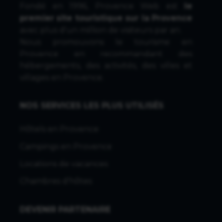
Fondé en 1996, Provence Web est
le
premier site touristique sur la Provence
avec plus d'un million de visiteurs par an.
Nous promouvons le tourisme en
Provence en recommandant des
hébergements, des activités, des villes et
villages en Provence.
NOS SERVICES LES PLUS UTILISÉS
Hôtels en Provence
Campings en Provence
Locations de vacances
Chambres d'hôtes
DEVENIR PARTENAIRE