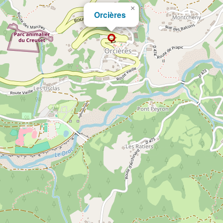
×
Orcières