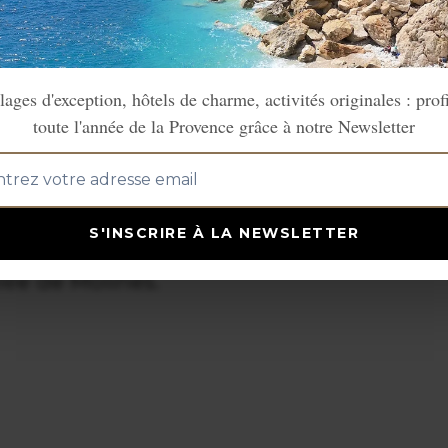
corde jusqu’à la fin du 19ème siècle !
lages d'exception, hôtels de charme, activités originales : prof
toute l'année de la Provence grâce à notre Newsletter
dez-vous).
S'INSCRIRE À LA NEWSLETTER
lée de Molines.