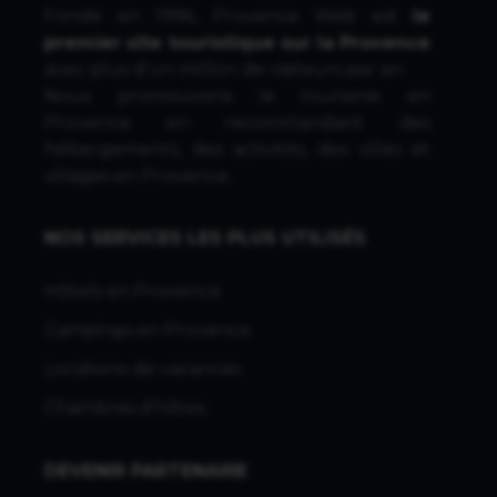
Fondé en 1996, Provence Web est
le
premier site touristique sur la Provence
avec plus d'un million de visiteurs par an.
Nous promouvons le tourisme en
Provence en recommandant des
hébergements, des activités, des villes et
villages en Provence.
NOS SERVICES LES PLUS UTILISÉS
Hôtels en Provence
Campings en Provence
Locations de vacances
Chambres d'hôtes
DEVENIR PARTENAIRE