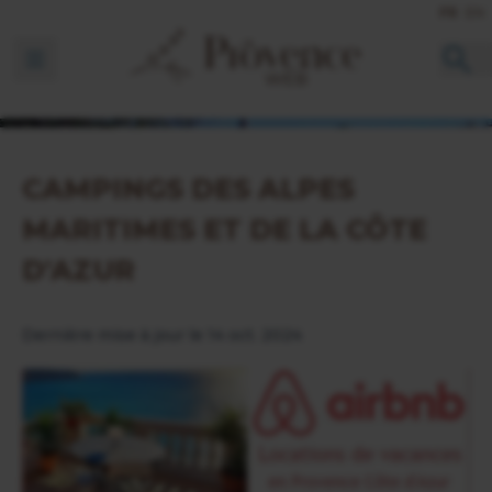
FR
EN
Ouvrir la barre de navigation
CAMPINGS DES ALPES
MARITIMES ET DE LA CÔTE
D'AZUR
Dernière mise à jour le 14 oct. 2024