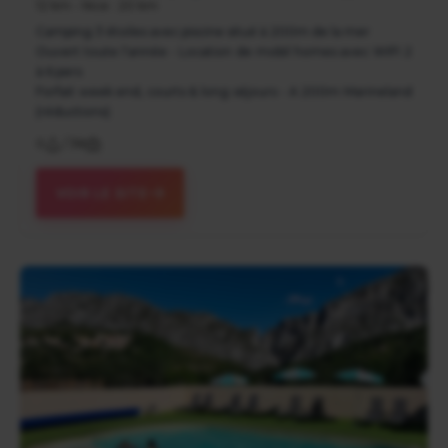
12 km - Nice : 20 km
Camping 3 étoiles avec piscine situé à 200m de la mer
Ouvert toute l'année - Location de mobil homes avec WIFI 2
à 6 pers
Forfait week end, courts & long séjours - A 200m Marineland
(réductions)
0
/
38
VOIR LE SITE