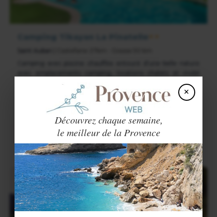
Camping Tikayan La Pinatelle
★★
Saint Auban
| Castellane 27km - Grasse 50 km
Camping avec piscine chauffée entouré d'une belle nature
avec emplacements camping, locations chalets et mobil
homes 2 à 8 pers. Restaurant avec terrasse et vue
×
panoramique, aire de jeu enfants, mini golf, billard, baby foot.
40
/
32
Découvrez chaque semaine,
le meilleur de la Provence
VOIR LE SITE