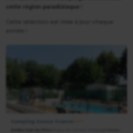
cette région paradisiaque
!
Cette sélection est mise à jour chaque
année !
Camping Douce France
★★★
Antibes Juan-les-Pins
(
Région de Cannes / Antibes
) | Cannes :