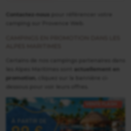
Contactez-nous
pour référencer votre
camping sur Provence Web.
CAMPINGS EN PROMOTION DANS LES
ALPES MARITIMES
Certains de nos campings partenaires dans
les Alpes Maritimes sont
actuellement en
promotion
, cliquez sur la bannière ci-
dessous pour voir leurs offres.