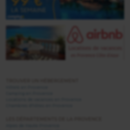
TROUVER UN HÉBERGEMENT
Hôtels en Provence
Camping en Provence
Locations de vacances en Provence
Chambres d'hôtes en Provence
LES DÉPARTEMENTS DE LA PROVENCE
Alpes de Haute Provence