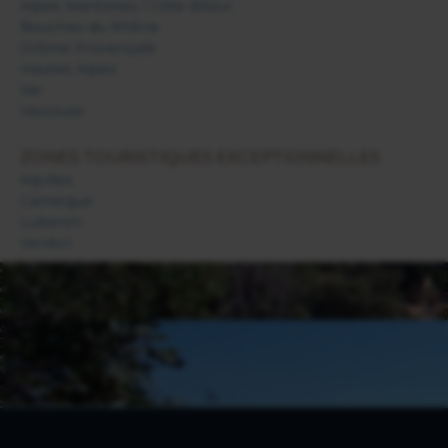
Alpes Maritimes / Côte d'Azur
Bouches du Rhône
Drôme Provençale
Hautes Alpes
Var
Vaucluse
ZONES TOURISTIQUES EXCEPTIONNELLES
Alpilles
Camargue
Luberon
Verdon