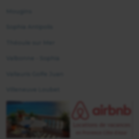
Mougins
Sophia Antipolis
Théoule sur Mer
Valbonne - Sophia
Vallauris Golfe Juan
Villeneuve Loubet