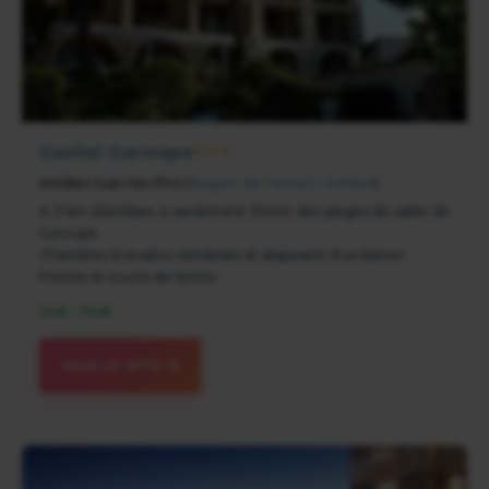
Castel Garoupe
★★★
Antibes Juan-les-Pins
(
Région de Cannes / Antibes
)
A 3 km d'Antibes, à seulement 300m des plages de sable de
Garoupe
Chambres & studios climatisés et disposent d'un balcon
Piscine et courts de tennis
94€ - 174€
VOIR LE SITE