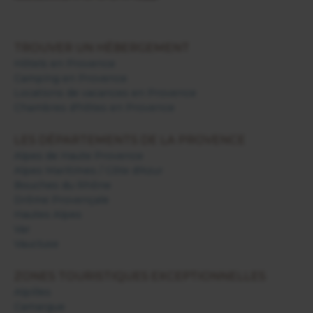
TROUVER UN HÉBERGEMENT
Hôtels en Provence
Camping en Provence
Locations de vacances en Provence
Chambres d'hôtes en Provence
LES DÉPARTEMENTS DE LA PROVENCE
Alpes de Haute Provence
Alpes Maritimes / Côte d'Azur
Bouches du Rhône
Drôme Provençale
Hautes Alpes
Var
Vaucluse
ZONES TOURISTIQUES EXCEPTIONNELLES
Alpilles
Camargue