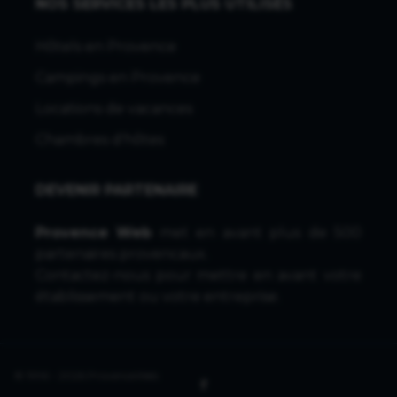
NOS SERVICES LES PLUS UTILISÉS
Hôtels en Provence
Campings en Provence
Locations de vacances
Chambres d'hôtes
DEVENIR PARTENAIRE
Provence Web
met en avant plus de 500
partenaires provencaux.
Contactez-nous
pour mettre en avant votre
établissement ou votre entreprise.
© 1996 - 2026 ProvenceWeb