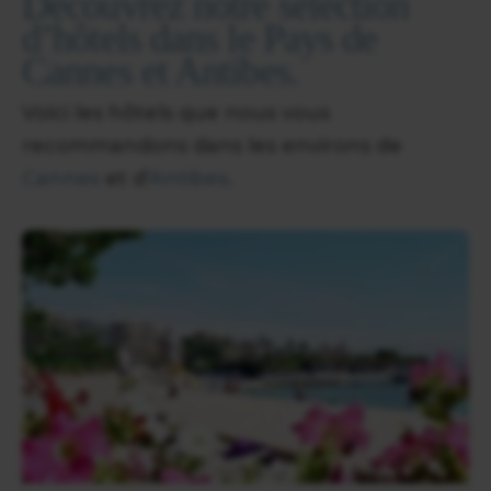
Découvrez notre sélection
d’hôtels dans le Pays de
Cannes et Antibes.
Voici les hôtels que nous vous
recommandons dans les environs de
Cannes
et d’
Antibes
.