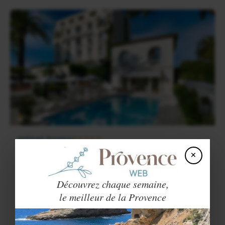
Hôtel Juana
★★★★★
×
Antibes Juan-les-Pins
(
Région de Cannes / Antibes
)
Classé monument historique. Situation privilégiée entre
Cannes et Nice
Découvrez chaque semaine,
Chambres équipées avec TV, un minibar, salle de bains avec
le meilleur de la Provence
peignoirs
Restaurant - Piscine
144€ - 685€