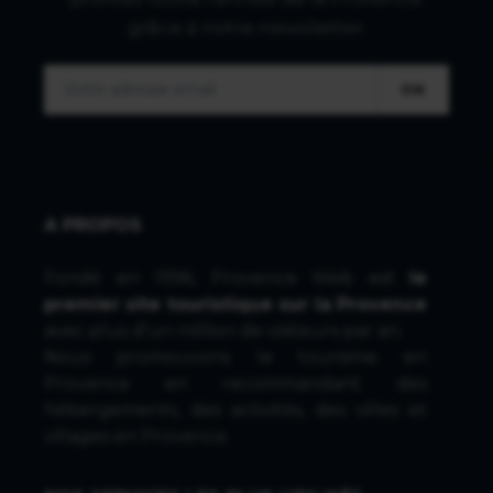
grâce à notre newsletter.
OK
A PROPOS
Fondé en 1996, Provence Web est
le
premier site touristique sur la Provence
avec plus d'un million de visiteurs par an.
Nous promouvons le tourisme en
Provence en recommandant des
hébergements, des activités, des villes et
villages en Provence.