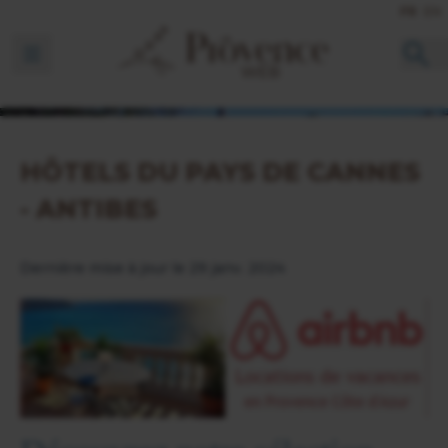
FR
EN
Ouvrir la barre de navigation
HÔTELS DU PAYS DE CANNES
- ANTIBES
Dernière mise à jour le 29 janv. 2024