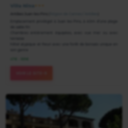
Villa Nina
★★★
Antibes Juan-les-Pins
(
Région de Cannes / Antibes
)
Emplacement privilégié à Juan les Pins, à 40m d’une plage
de sable fin
Chambres entièrement équipées, avec vue mer ou avec
terrasse
hôtel atypique et fleuri avec une forêt de bonsaïs unique en
son genre
47€ - 169€
VOIR LE SITE