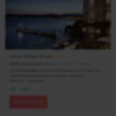
Hôtel Belles Rives
★★★★★
Antibes Juan-les-Pins
(
Région de Cannes / Antibes
)
Authentique palais Art Deco se trouve sur le front de mer
Chambres climatisées avec télévision et balcon
Piano bar - Restaurant
145€ - 770€
VOIR LE SITE