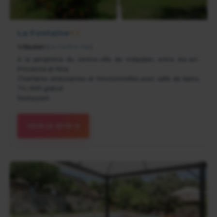
La Fontaine
★★
Vidauban
(
Le Centre-Var
)
A la périphérie du centre-ville de Vidauban, entre Aix-en-
Provence et Nice
Chambres séduisantes et fonctionnelles avec salle de bains,
TV, WiFi gratuit
Restaurant
VOIR LE SITE