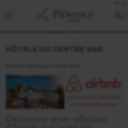
FR
EN
Ouvrir la barre de navigation
HÔTELS DU CENTRE VAR
Dernière mise à jour le 24 juil. 2023
Découvrez notre sélection
d’hôtels du Centre Var