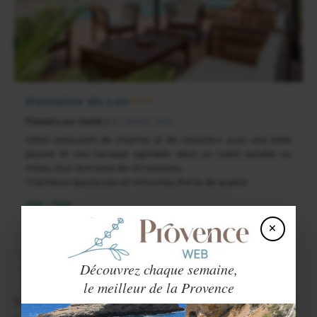
Domaine du Lac
★★★
Flassans sur Issole
(
Le Centre-Var
)
Hôtel restaurant de charme et de caractère avec une belle
piscine et une terrasse agréable dans un cadre paisible au
milieu d'un domaine de 45 hectares.
Chambres spacieuses et rénovées, literie de qualité.
98€ - 195€
×
VOIR LE SITE
Découvrez chaque semaine,
le meilleur de la Provence
HÔTELS DU CENTRE VAR CLASSÉS PAR