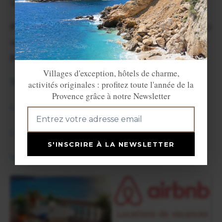
VILLE
Pour vous aider dans votre recherche, voici
une sélection d’hôtel du Centre Var classé
par village :
Villages d'exception, hôtels de charme,
Brignoles
activités originales : profitez toute l'année de la
Provence grâce à notre Newsletter
La Celle
Le Thoronet
S'INSCRIRE À LA NEWSLETTER
Vidauban