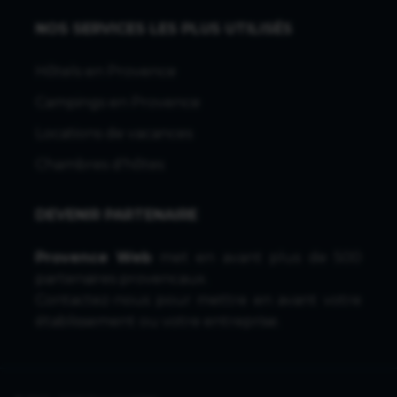
NOS SERVICES LES PLUS UTILISÉS
Hôtels en Provence
Campings en Provence
Locations de vacances
Chambres d'hôtes
DEVENIR PARTENAIRE
Provence Web
met en avant plus de 500
partenaires provencaux.
Contactez-nous
pour mettre en avant votre
établissement ou votre entreprise.