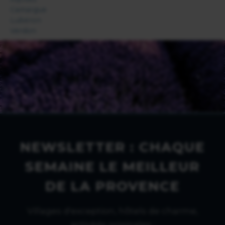
Camargue
Luberon
Verdon
NEWSLETTER : CHAQUE
SEMAINE LE MEILLEUR
DE LA PROVENCE
Villages d'exception, hôtels de charme,
activités originales :