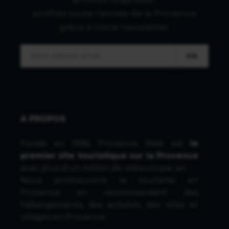
profitez toute l'année de la Provence
grâce à notre newsletter.
OK
A PROPOS
Fondé en 1996, Provence Web est
le
premier site touristique sur la Provence
avec plus d'un million de visiteurs par an.
Nous promouvons le tourisme en
Provence en recommandant des
hébergements, des activités, des villes et
villages en Provence.