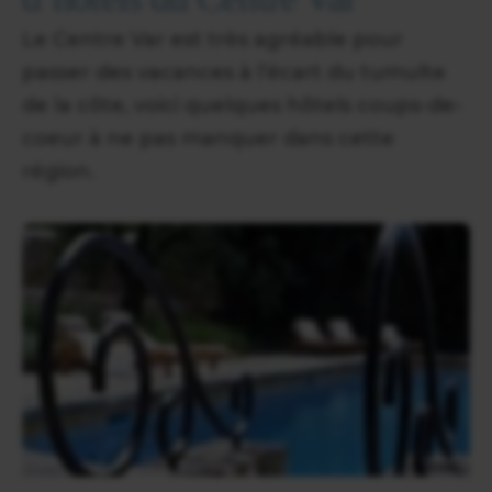
Le Centre Var est très agréable pour
passer des vacances à l’écart du tumulte
de la côte, voici quelques hôtels coups-de-
coeur à ne pas manquer dans cette
région.