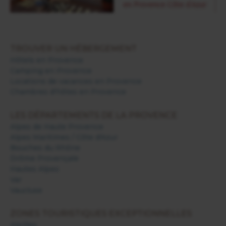
TROUVER UN HÉBERGEMENT
Hôtels en Provence
Camping en Provence
Locations de vacances en Provence
Chambres d'hôtes en Provence
LES DÉPARTEMENTS DE LA PROVENCE
Alpes de Haute Provence
Alpes Maritimes / Côte d'Azur
Bouches du Rhône
Drôme Provençale
Hautes Alpes
Var
Vaucluse
ZONES TOURISTIQUES EXCEPTIONNELLES
Alpilles