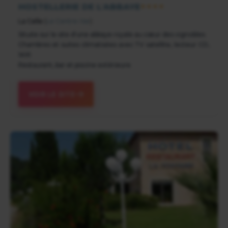
HOSTELLERIE DE L'ABBAYE
★★★★
La Celle
(
Le Centre-Var
)
Située sur le site d'une abbaye royale au cœur des vignobles
Chambres et suites climatisées avec TV satellite, lecteur CD,
Wifi
Restaurant, bar et piscine extérieure
VOIR LE SITE