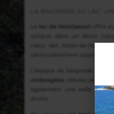
LA BAIGNADE AU LAC, U
Le
lac de Montpezat
offre a
unique, dans un décor natur
cœur des Alpes-de-Haute-Prov
particulièrement appréciable 
L'espace de baignade est sp
ombragées
, idéales pour se
également une belle divers
droite.