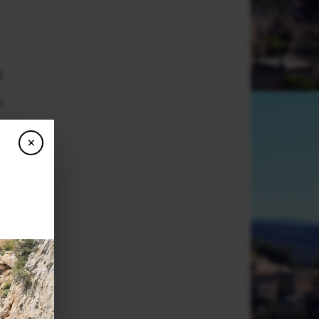
e
u
,
×
e
e
e