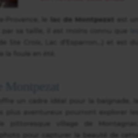
e-Provence, le
lac de Montpezat
est u
t par sa taille, il est moins connu que
le
e Ste Croix, Lac d'Esparron...) et est d
 la foule en été.
e Montpezat
 offre un cadre idéal pour la baignade, l
 plus aventureux pourront explorer le
e pittoresque village de Montagnac
 photo pour capturer la beauté de cett