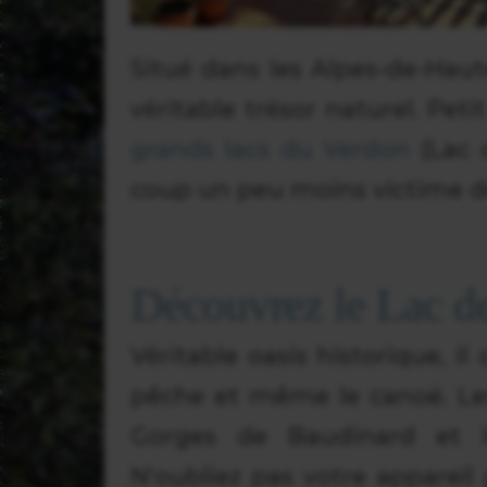
Situé dans les Alpes-de-Haut
véritable trésor naturel. Peti
grands lacs du Verdon
(Lac d
coup un peu moins victime de
Découvrez le Lac d
Véritable oasis historique, il
pêche et même le canoë. Les
Gorges de Baudinard et l
N'oubliez pas votre appareil