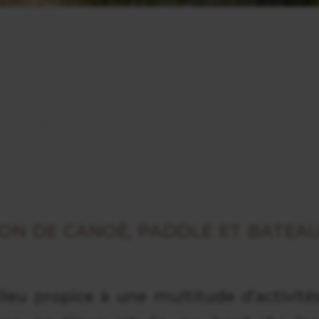
ION DE CANOË, PADDLE ET BATEA
ieu propice à une multitude d'activité