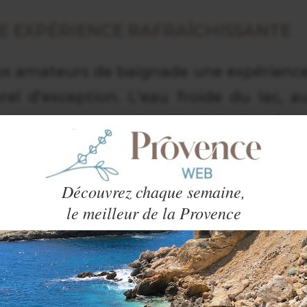
NE EXPÉRIENCE RAFRAÎCHISSANTE
ux amateurs de baignade une expérienc
el d'exception. L'eau froide du lac, a
ence, est un véritable bol d'air frais
lors des chaudes journées d'été.
Découvrez chaque semaine,
acieux, avec de
grandes plages d'herb
le meilleur de la Provence
 détendre après un plongeon. Le lac offr
ité de paysages, notamment sur la riv