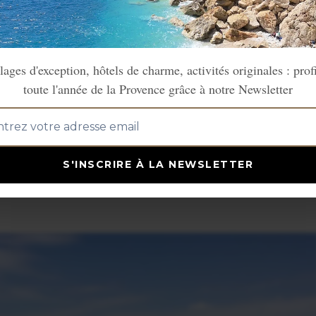
gée
, parfaite pour la baignade et proch
loisirs.
lages d'exception, hôtels de charme, activités originales : prof
art pour diverses activités nautiques
toute l'année de la Provence grâce à notre Newsletter
-up paddle.
e au lac de Montpezat est l'occasion d
rafraîchissante tout en admirant l
S'INSCRIRE À LA NEWSLETTER