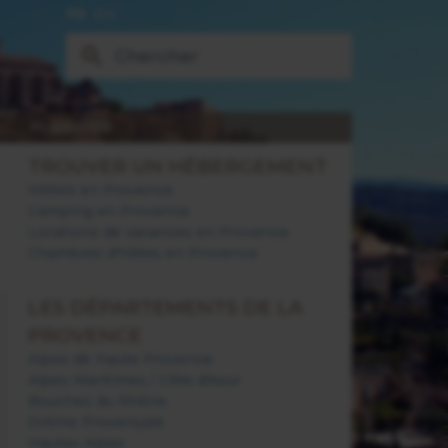
FR
EN
PLANIFIER
TROUVER UN HÉBERGEMENT
Hôtels en Provence
Camping en Provence
Locations de vacances en Provence
Chambres d'hôtes en Provence
LES DÉPARTEMENTS DE LA
PROVENCE
Alpes de Haute Provence
Alpes Maritimes / Côte d'Azur
Bouches du Rhône
Drôme Provençale
Hautes Alpes