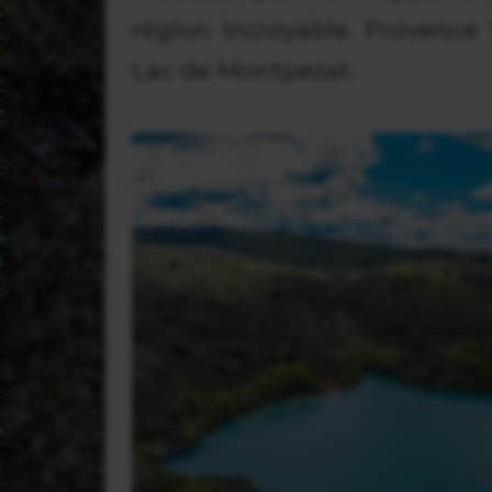
région incroyable. Provenc
Lac de Montpezat.