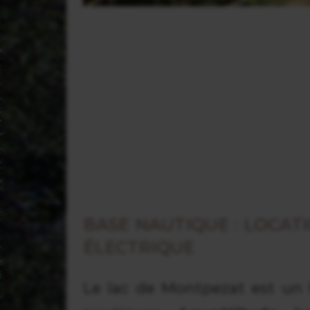
BASE NAUTIQUE : LOCAT
ÉLECTRIQUE
Le lac de Montpezat est un l