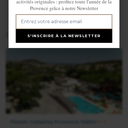
activités originales : profitez toute l'année de la
Provence grâce à notre Newsletter
VOIR LE SITE
Campings
S'INSCRIRE À LA NEWSLETTER
Flower Camping Provence Vallée
★★★