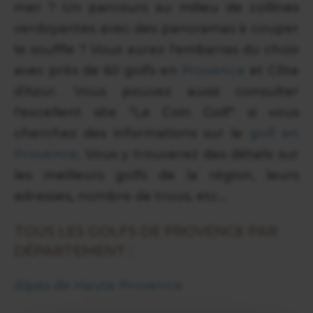
mer ? Un parcours au milieu de collines
verdoyantes avec des panoramas à couper
le souffle ? Vous aurez l'embarras du choix
avec près de 60 golfs en
Provence
et Côte
d’Azur. Vous pouvez aussi consulter
l'excellent site "Le Coin Golf" si vous
cherchez des informations sur le
golf en
Provence
. Vous y trouverez des détails sur
les meilleurs golfs de la région, leurs
adresses, nombre de trous, etc...
TOUS LES GOLFS DE PROVENCE PAR
DÉPARTEMENT :
Alpes de Haute Provence