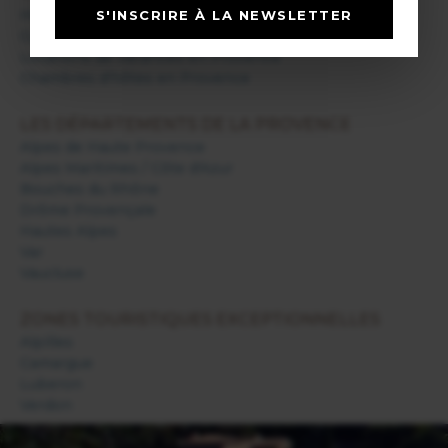
Hôtels en Provence
S'INSCRIRE À LA NEWSLETTER
Camping en Provence
Locations de vacances en Provence
Chambres d'hôtes en Provence
LES DÉPARTEMENTS DE LA PROVENCE
Alpes de Haute Provence
Alpes Maritimes / Côte d'Azur
Bouches du Rhône
Drôme Provençale
Hautes Alpes
Var
Vaucluse
ZONES TOURISTIQUES EXCEPTIONNELLES
Alpilles
Camargue
Luberon
Verdon