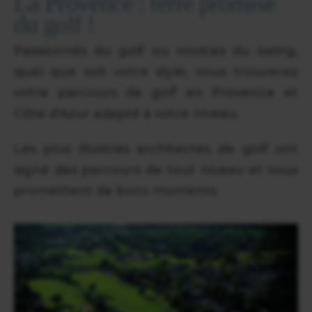
La Provence : terre promise
du golf !
Passionnés du golf ou novices du swing,
quel que soit votre style, vous trouverez
votre parcours de golf en Provence et
Côte d'Azur adapté à votre niveau.
Les plus illustres architectes de golf ont
signé des parcours de tout niveau et vous
promettent de bons moments