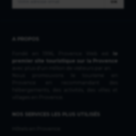
OK
A PROPOS
Fondé en 1996, Provence Web est
le
premier site touristique sur la Provence
avec plus d'un million de visiteurs par an.
Nous promouvons le tourisme en
Provence en recommandant des
hébergements, des activités, des villes et
villages en Provence.
NOS SERVICES LES PLUS UTILISÉS
Hôtels en Provence