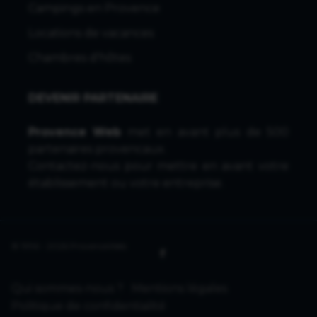
Campings en Provence
Locations de vacances
Chambres d'hôtes
DEVENIR PARTENAIRE
Provence Web
met en avant plus de 500
partenaires provencaux.
Contactez-nous
pour mettre en avant votre
établissement ou votre entreprise.
© 1996 - 2026 ProvenceWeb
Qui sommes-nous ?
Mentions légales
Politique de confidentialité