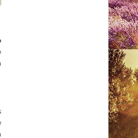
p
e
a
s
e
a