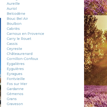
Aureille
Auriol
Belcodène
Bouc Bel Air
Boulbon
Cabriès
Carnoux en Provence
Carry le Rouet
Cassis
Ceyreste
Châteaurenard
Cornillon-Confoux
Eygalières
Eyguières
Eyragues
Fontvieille
Fos sur Mer
Gardanne
Gémenos
Grans
Graveson