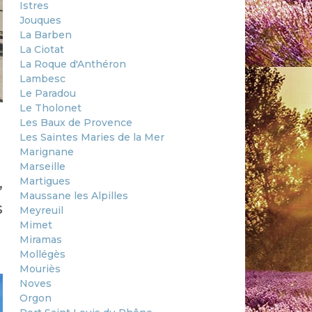
Istres
Jouques
La Barben
La Ciotat
La Roque d'Anthéron
Lambesc
Le Paradou
Le Tholonet
Les Baux de Provence
Les Saintes Maries de la Mer
Marignane
Marseille
,
Martigues
Maussane les Alpilles
s
Meyreuil
Mimet
Miramas
Mollégès
Mouriès
Noves
Orgon