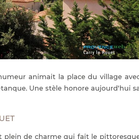
 humeur animait la place du village ave
tanque. Une stèle honore aujourd'hui s
OUET
t plein de charme qui fait le pittoresqu