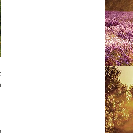
c
a
e