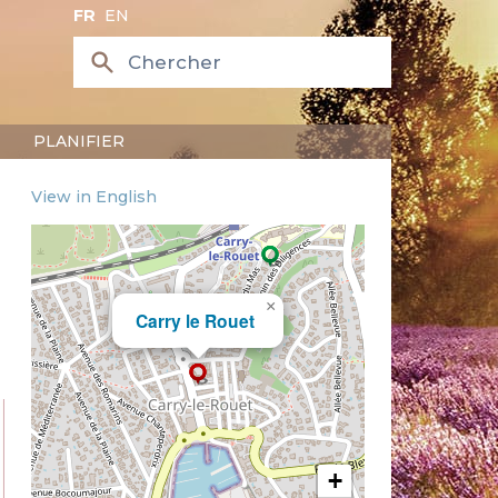
FR
EN
PLANIFIER
View in English
×
Carry le Rouet
+