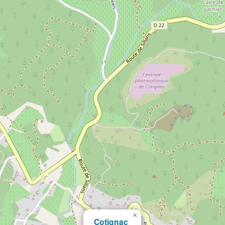
×
Cotignac