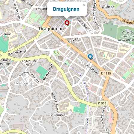
×
Draguignan