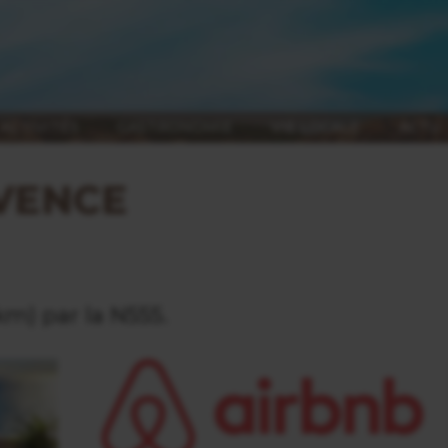
ACTIVITÉS
GASTRONOMIE
VIE LOCALE
ACTU
VENCE
km) par la N555.