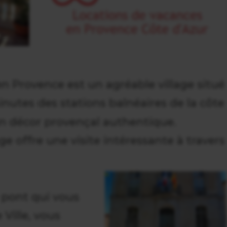
n Provence est un agréable village situé
nutes des stations balnéaires de la côte
n décor provençal authentique.
age offre une visite intéressante à travers
e pont qui vous
 Ville, vous