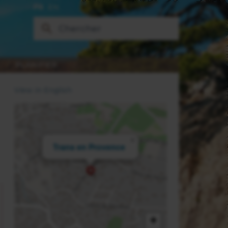
FR
EN
PLANIFIER
View in English
×
Trans en Provence
+