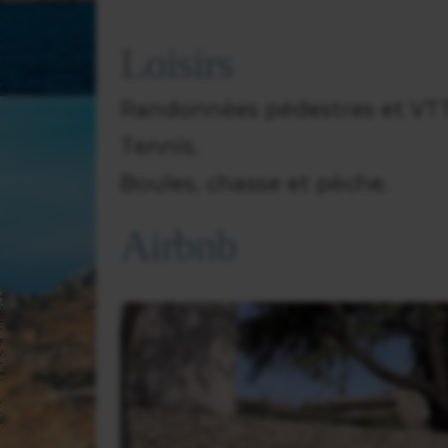
Loisirs
Randonnées pédestres et VTT
Tennis.
Boules, chasse et pèche.
Airbnb