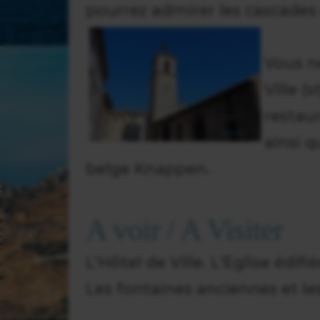
pourrez admirer les cascades 
Vous n
Ville 
restau
ainsi q
belge Knappen.
A voir / A Visiter
L'Hôtel de Ville. L'Eglise édifi
Les fontaines anciennes et le