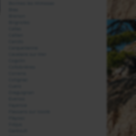
Bormes les Mimosas
Bras
Brenon
Brignoles
Callas
Callian
Carcès
Carqueiranne
Cavalaire sur Mer
Cogolin
Collobrières
Correns
Cotignac
Cuers
Draguignan
Evenos
Fayence
Flassans sur Issole
Flayosc
Fréjus
Garéoult