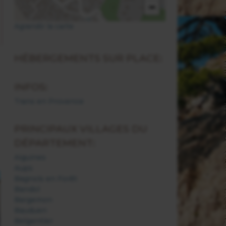
−
Agrandir la carte
HÉBERGEMENTS SUR PLACE:
INFOS:
Trans en Provence
PRINCIPAUX VILLAGES DU
DÉPARTEMENT:
Aiguines
Aups
Bagnols en Forêt
Bandol
Bargemon
Bauduen
Belgentier