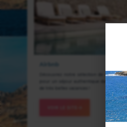
Airbnb
Découvrez notre sélection de maisons, 
pour un séjour authentique dans cette v
de très belles vacances !
VOIR LE SITE