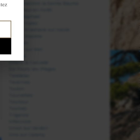
itez
Saint Maximin la Sainte Baume
Saint Paul en Forêt
Saint Raphaël
Saint Tropez
Sainte Anastasie sur Issole
Sainte Maxime
Salernes
Sanary sur Mer
Seillans
Sillans la Cascade
Six-Fours-les-Plages
Taradeau
Tavernes
Toulon
Tourrettes
Tourtour
Tourves
Trigance
Villecroze
Vinon sur Verdon
Vins sur Caramy