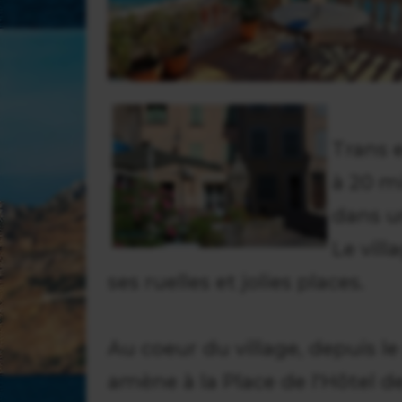
Trans e
à 20 mi
dans u
Le vill
ses ruelles et jolies places.
Au coeur du village, depuis l
amène à la Place de l'Hôtel de