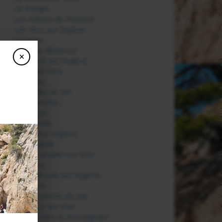
Le Pradet
Les Adrets de l'Estérel
Les Arcs sur Argens
Lorgues
Moissac Bellevue
×
Montfort sur Argens
Nans les Pins
Ollioules
Pierrefeu du Var
Porquerolles
Port Cros
Pourrières
Puget sur Argens
Ramatuelle
Rayol Canadel sur Mer
Régusse
Roquebrune sur Argens
Rougiers
Saint Antonin du Var
Saint Cyr sur Mer
Saint Julien le Montagnier