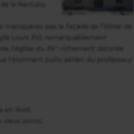
de la Nartuby.
e manquerez pas la façade de l'Hôtel de
(style Louis XV), remarquablement
rée, l'église du XV° richement décorée
ue l'étonnant puits aérien du professeur
ée en 1446.
s vieux ponts.