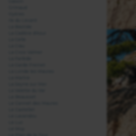
Gassin
Grimaud
Hyères
Ile du Levant
La Bastide
La Cadière d'Azur
La Celle
La Crau
La Croix Valmer
La Farlède
La Garde Freinet
La Londe les Maures
La Martre
La Seyne sur Mer
La Valette du Var
Le Beausset
Le Cannet des Maures
Le Castellet
Le Lavandou
Le Luc
Le Muy
Le Plan de la Tour