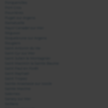
Porquerolles
Port Cros
Pourrières
Puget sur Argens
Ramatuelle
Rayol Canadel sur Mer
Régusse
Roquebrune sur Argens
Rougiers
Saint Antonin du Var
Saint Cyr sur Mer
Saint Julien le Montagnier
Saint Maximin la Sainte Baume
Saint Paul en Forêt
Saint Raphaël
Saint Tropez
Sainte Anastasie sur Issole
Sainte Maxime
Salernes
Sanary sur Mer
Seillans