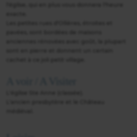
l'église, qui en plus vous donnera l'heure
exacte.
Les petites rues d'Ollières, étroites et
pavées, sont bordées de maisons
anciennes rénovées avec goût, la plupart
sont en pierre et donnent un certain
cachet à ce joli petit village.
A voir / A Visiter
L'église Ste Anne (classée).
L'ancien presbytère et le Château
médiéval.