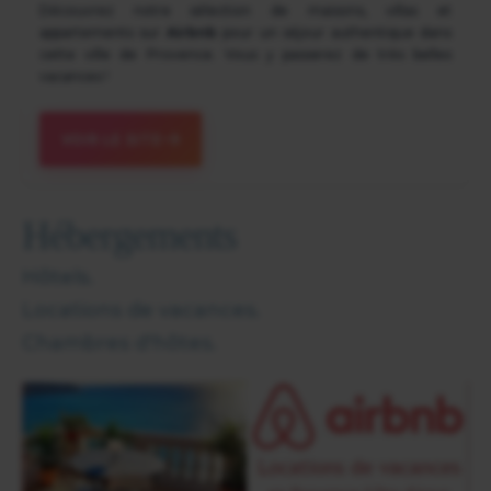
Découvrez notre sélection de maisons, villas et
appartements sur
Airbnb
pour un séjour authentique dans
cette ville de Provence. Vous y passerez de très belles
vacances !
VOIR LE SITE
Hébergements
Hôtels.
Locations de vacances.
Chambres d'hôtes.