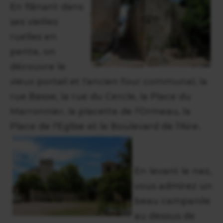
En flânant dans
ses vieilles
ruelles en
pente, on
découvre le
vieux portail et l'ancien four communal, la
rue Basse, la rue du Cercle, la Place du
Marronnier, la placette de l'Ormeau, la
Place de l'Eglise et le Boulevard de l'Aire.
En levant le nez,
vous admirez un
beau campanile
au dessus de