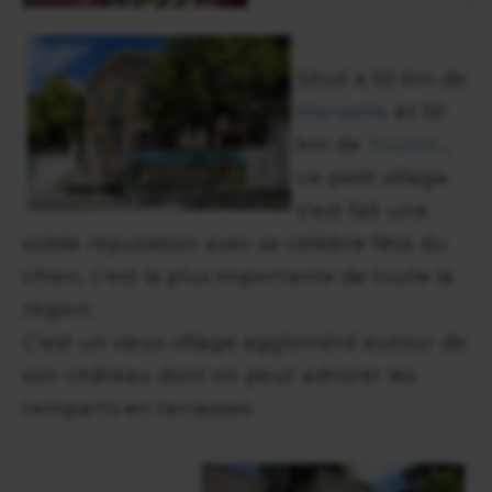
Situé à 50 km de
Marseille
et 50
km de
Toulon
,
ce petit village
s'est fait une
solide réputation avec sa célèbre fête du
chien, c'est la plus importante de toute la
région.
C'est un vieux village aggloméré autour de
son château dont on peut admirer les
remparts en terrasses.