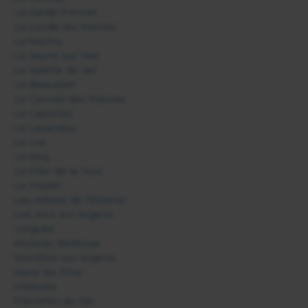
La Garde Freinet
La Londe les Maures
La Martre
La Seyne sur Mer
La Valette du Var
Le Beausset
Le Cannet des Maures
Le Castellet
Le Lavandou
Le Luc
Le Muy
Le Plan de la Tour
Le Pradet
Les Adrets de l'Estérel
Les Arcs sur Argens
Lorgues
Moissac Bellevue
Montfort sur Argens
Nans les Pins
Ollioules
Pierrefeu du Var