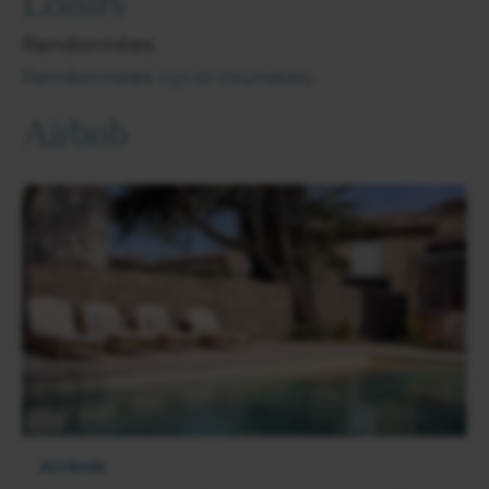
Loisirs
Randonnées.
Randonnées cyclo-touristes
.
Airbnb
Airbnb