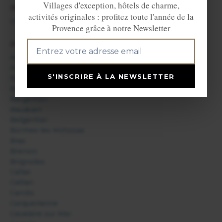
Villages d'exception, hôtels de charme,
INFOS:
activités originales : profitez toute l'année de la
Ollières
Provence grâce à notre Newsletter
PRINCIPAUX VILLAGES DU DÉPARTEMENT:
Aiguines
Aups
S'INSCRIRE À LA NEWSLETTER
Bagnols en Forêt
Bandol
Bargemon
Bauduen
Belgentier
Bormes les Mimosas
Bras
Brenon
Brignoles
Callas
Callian
Carcès
Carqueiranne
Cavalaire sur Mer