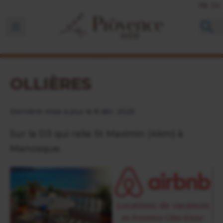
FR
EN
Ouvrir la barre de navigation
OLLIÈRES
Dernière mise à jour le 8 déc. 2025
Sur la D3 qui relie St Maximin (4km) à
Manosque.