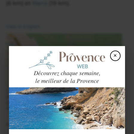
(6 km) et
Rians
(19 km).
View in English
×
Ollières
×
Découvrez chaque semaine,
le meilleur de la Provence
+
−
Agrandir la carte
HÉBERGEMENTS SUR PLACE: