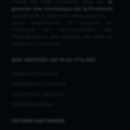
Fondé en 1996, Provence Web est
le
premier site touristique sur la Provence
avec plus d'un million de visiteurs par an.
Nous promouvons le tourisme en
Provence en recommandant des
hébergements, des activités, des villes et
villages en Provence.
NOS SERVICES LES PLUS UTILISÉS
Hôtels en Provence
Campings en Provence
Locations de vacances
Chambres d'hôtes
DEVENIR PARTENAIRE