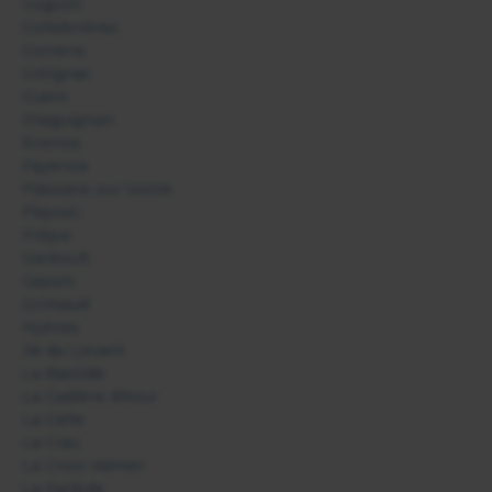
Cogolin
Collobrières
Correns
Cotignac
Cuers
Draguignan
Evenos
Fayence
Flassans sur Issole
Flayosc
Fréjus
Garéoult
Gassin
Grimaud
Hyères
Ile du Levant
La Bastide
La Cadière d'Azur
La Celle
La Crau
La Croix Valmer
La Farlède