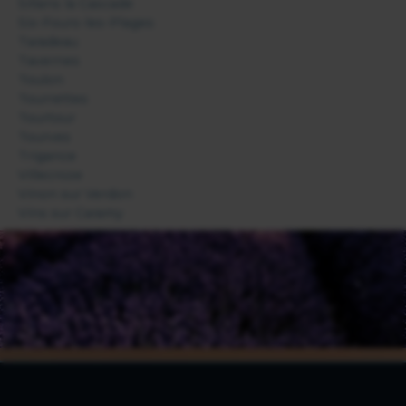
Sillans la Cascade
Six-Fours-les-Plages
Taradeau
Tavernes
Toulon
Tourrettes
Tourtour
Tourves
Trigance
Villecroze
Vinon sur Verdon
Vins sur Caramy