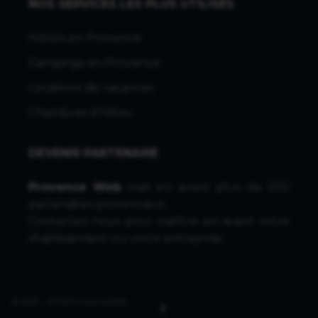
NOS SERVICES LES PLUS UTILISÉS
Hôtels en Provence
Campings en Provence
Locations de vacances
Chambres d'hôtes
DEVENIR PARTENAIRE
Provence Web
met en avant plus de 500
partenaires provencaux.
Contactez-nous
pour mettre en avant votre
établissement ou votre entreprise.
© 1996 - 2026 ProvenceWeb