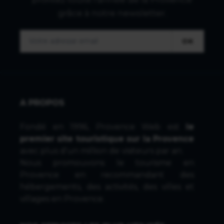
grâce à notre newsletter.
OK
A PROPOS
Fondé en 1996, Provence Web est
le
premier site touristique sur la Provence
avec plus d'un million de visiteurs par an.
Nous promouvons le tourisme en
Provence en recommandant des
hébergements, des activités, des villes et
villages en Provence.