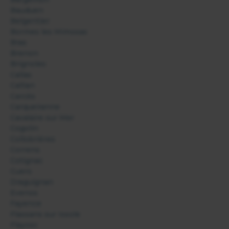
Bauduen
Belgentier
Bormes les Mimosas
Bras
Brenon
Brignoles
Callas
Callian
Carcès
Carqueiranne
Cavalaire sur Mer
Cogolin
Collobrières
Correns
Cotignac
Cuers
Draguignan
Evenos
Fayence
Flassans sur Issole
Flayosc