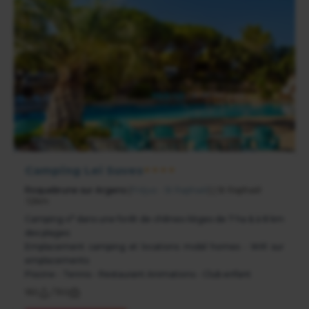
Camping Leï Suves
★★★★
Roquebrune sur Argens
(
Fréjus - St Raphaël
) | St Raphaël
:12km
Camping 4* dans une forêt de chênes-lièges de 7 ha & à 8 km
des plages
Emplacement camping et locations mobil homes - Wifi sur
emplacements
Piscine - Tennis - Restaurant Animations - Club enfant
160
/
150