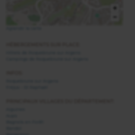
+
−
Agrandir la carte
HÉBERGEMENTS SUR PLACE:
Hôtels de Roquebrune sur Argens
Campings de Roquebrune sur Argens
INFOS:
Roquebrune sur Argens
Fréjus - St Raphaël
PRINCIPAUX VILLAGES DU DÉPARTEMENT:
Aiguines
Aups
Bagnols en Forêt
Bandol
Bargemon