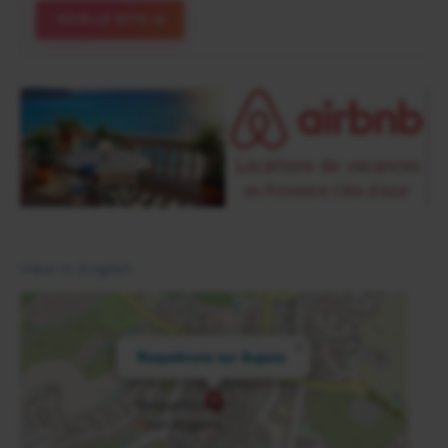
VOIR LE SITE
View in English
×
Roquebrune sur Argens