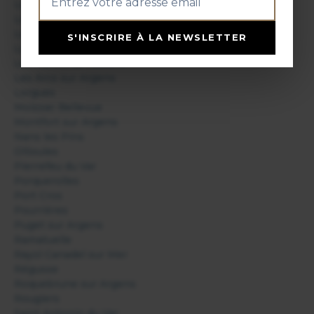
Le Luc
Le Muy
Le Plan de la Tour
S'INSCRIRE À LA NEWSLETTER
Le Pradet
Les Adrets de l'Estérel
Les Arcs sur Argens
Lorgues
Moissac Bellevue
Montfort sur Argens
Nans les Pins
Ollioules
Pierrefeu du Var
Porquerolles
Port Cros
Pourrières
Puget sur Argens
Ramatuelle
Rayol Canadel sur Mer
Régusse
Roquebrune sur Argens
Rougiers
Saint Antonin du Var