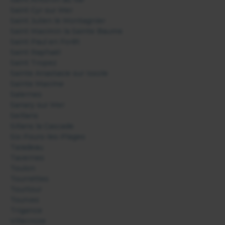
Saint Cyr sur Mer
Saint Julien le Montagnier
Saint Maximin la Sainte Baume
Saint Paul en Forêt
Saint Raphaël
Saint Tropez
Sainte Anastasie sur Issole
Sainte Maxime
Salernes
Sanary sur Mer
Seillans
Sillans la Cascade
Six-Fours-les-Plages
Taradeau
Tavernes
Toulon
Tourrettes
Tourtour
Tourves
Trigance
Villecroze