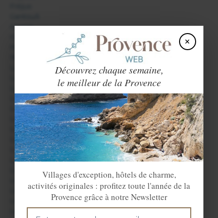
Fréjus
Garéoult
Gassin
Grimaud
×
Hyères
Ile du Levant
Découvrez chaque semaine,
La Bastide
La Cadière d'Azur
le meilleur de la Provence
La Celle
La Crau
La Croix Valmer
La Farlède
La Garde Freinet
La Londe les Maures
La Martre
La Seyne sur Mer
La Valette du Var
Villages d'exception, hôtels de charme,
Le Beausset
activités originales : profitez toute l'année de la
Le Cannet des Maures
Provence grâce à notre Newsletter
Le Castellet
Le Lavandou