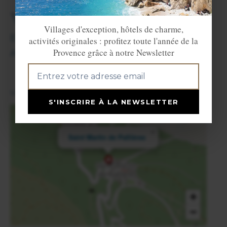
Villes et Villages voisins
Villages d'exception, hôtels de charme,
Esparron
(4 km),
La Verdière
(10 km),
activités originales : profitez toute l'année de la
Provence grâce à notre Newsletter
Artigues
(10 km) et
Rians
(12 km).
View in English
S'INSCRIRE À LA NEWSLETTER
×
Saint Martin de Pallières
+
−