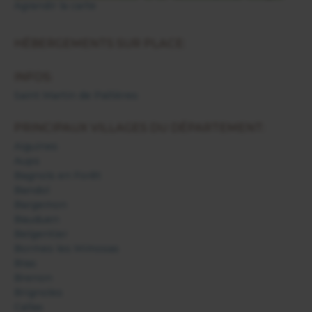
Agrandir la carte
HÉBERGEMENTS SUR PLACE:
INFOS:
Saint Martin de Pallières
PRINCIPAUX VILLAGES DU DÉPARTEMENT:
Aiguines
Aups
Bagnols en Forêt
Bandol
Bargemon
Bauduen
Belgentier
Bormes les Mimosas
Bras
Brenon
Brignoles
Callas