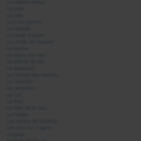
La Cadière d'Azur
La Celle
La Crau
La Croix Valmer
La Farlède
La Garde Freinet
La Londe les Maures
La Martre
La Seyne sur Mer
La Valette du Var
Le Beausset
Le Cannet des Maures
Le Castellet
Le Lavandou
Le Luc
Le Muy
Le Plan de la Tour
Le Pradet
Les Adrets de l'Estérel
Les Arcs sur Argens
Lorgues
Moissac Bellevue