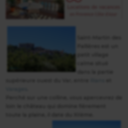
Saint-Martin des
Pallières est un
petit village
calme situé
dans la partie
supérieure ouest du Var, entre
Rians
et
Varages
.
Perché sur une colline, vous apercevrez de
loin le château qui domine fièrement
toute la plaine, il date du XIIème.