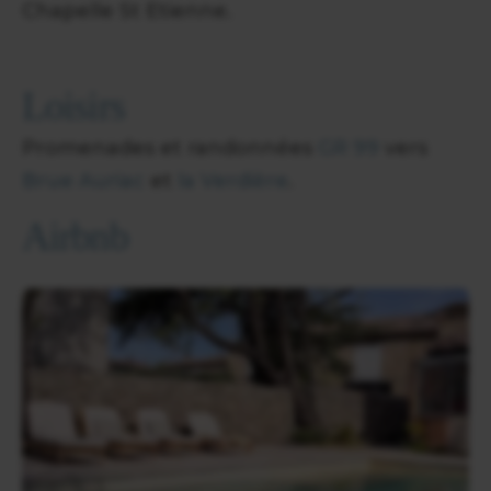
Chapelle St Etienne.
Loisirs
Promenades et randonnées
GR 99
vers
Brue Auriac
et
la Verdière
.
Airbnb