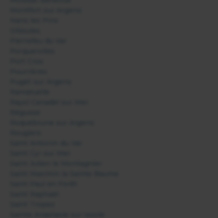
Montfort sur Argens
Nans les Pins
Ollioules
Pierrefeu du Var
Porquerolles
Port Cros
Pourrières
Puget sur Argens
Ramatuelle
Rayol Canadel sur Mer
Régusse
Roquebrune sur Argens
Rougiers
Saint Antonin du Var
Saint Cyr sur Mer
Saint Julien le Montagnier
Saint Maximin la Sainte Baume
Saint Paul en Forêt
Saint Raphaël
Saint Tropez
Sainte Anastasie sur Issole