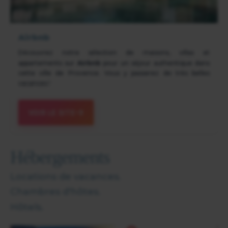
Airbnb
Découvrez notre sélection de maisons, villas et
appartements sur
Airbnb
pour un séjour authentique dans
cette ville de Provence. Vous y passerez de très belles
vacances !
VOIR LE SITE
Hébergements
Locations de vacances.
Chambres d'hôtes.
Hôtels.