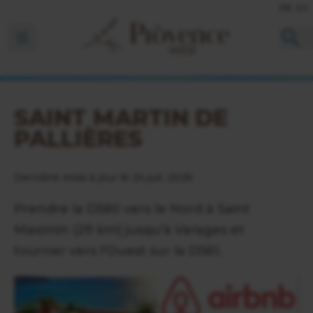
FR
EN
Ouvrir la barre de navigation
SAINT MARTIN DE
PALLIÈRES
Dernière mise à jour le 24 juil. 2026
Prendre la D560 vers le Nord à Saint
Maximin (29 km) jusqu'à Varages et
tourner vers l'Ouest sur la D561.