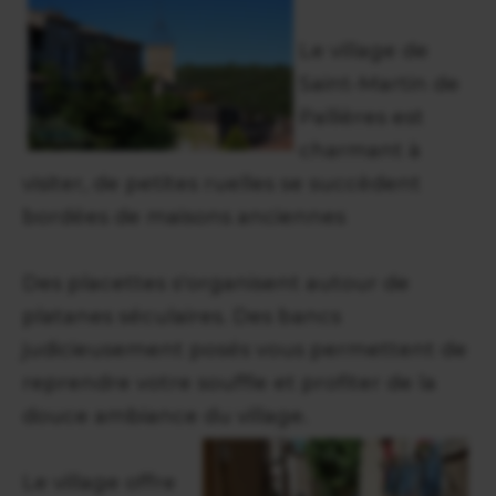
Le village de
Saint-Martin de
Pallières est
charmant à
visiter, de petites ruelles se succèdent
bordées de maisons anciennes
Des placettes s'organisent autour de
platanes séculaires. Des bancs
judicieusement posés vous permettent de
reprendre votre souffle et profiter de la
douce ambiance du village.
Le village offre