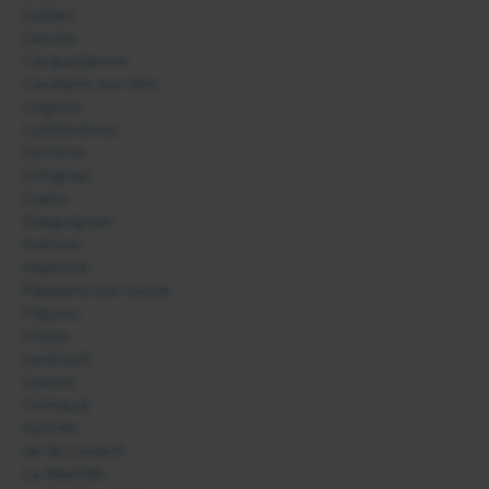
Callian
Carcès
Carqueiranne
Cavalaire sur Mer
Cogolin
Collobrières
Correns
Cotignac
Cuers
Draguignan
Evenos
Fayence
Flassans sur Issole
Flayosc
Fréjus
Garéoult
Gassin
Grimaud
Hyères
Ile du Levant
La Bastide