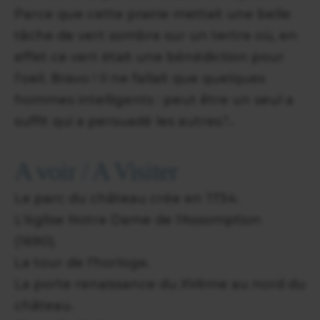
Parce que cette prairie mettait une belle
tâche de vert sombre sur un tertre où, en
effet ce vert était une bénédiction pour
l'oeil. Bravo ! Il ne fallait que quelques
hommes intelligents : peut être un seul a
suffit qui a persuadé les autres."..
A voir / A Visiter
Le parc du château crée en 1734.
L'église Notre Dame de l'Assomption
(1690).
La tour de l'horloge.
La porte renaissance du XVème au nord du
château.