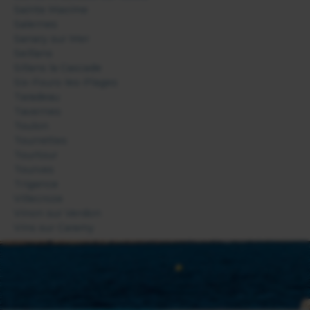
Sainte Maxime
Salernes
Sanary sur Mer
Seillans
Sillans la Cascade
Six-Fours-les-Plages
Taradeau
Tavernes
Toulon
Tourrettes
Tourtour
Tourves
Trigance
Villecroze
Vinon sur Verdon
Vins sur Caramy