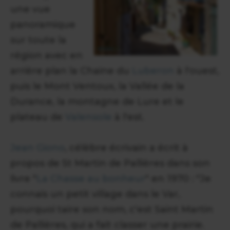
une vue
panoramique
sur toute la
région avec en
arrière plan la Chaine du
Luberon
à l'ouest,
puis le Mont Ventoux, la Vallée de la
Durance, la montagne de Lure et le
plateau de
Valensole
à l'est.
Jean Giono
, célèbre écrivain a écrit à
propos de St Martin de Pallières dans son
livre "
La Chasse au bonheur
" en 1970 : "Je
connais un petit village dans le Var,
pourquoi taire son nom, c'est Saint Martin
de Pallières, qui a fait classer une prairie.