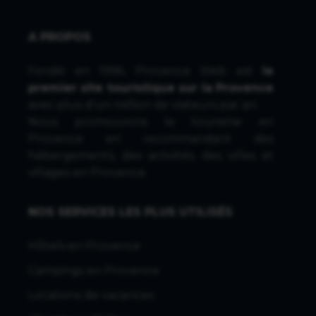
A PROPOS
Fondé en 1996, Provence Web est
le
premier site touristique sur la Provence
avec plus d'un million de visiteurs par an.
Nous promouvons le tourisme en
Provence en recommandant des
hébergements, des activités, des villes et
villages en Provence.
NOS SERVICES LES PLUS UTILISÉS
Hôtels en Provence
Campings en Provence
Locations de vacances