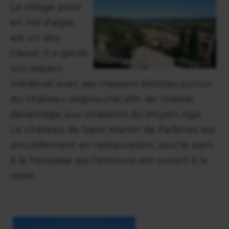
Le village posé
en nid d'aigle,
est un site
classé. Il a gardé
son aspect
médiéval avec ses maisons blotties autour
du château seigneurial afin de résister
davantage aux invasions du Moyen Age.
Le château de Saint Martin de Pallières est
actuellement en restauration, seul le parc
à la française qui l'entoure est ouvert à la
visite.