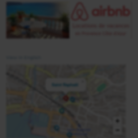
View in English
×
Saint Raphaël
+
−