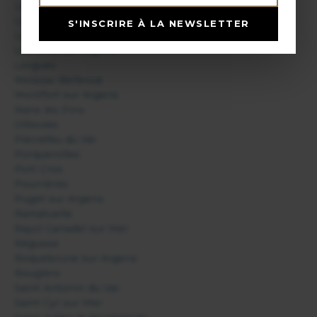
Le Plan de la Tour
Le Pradet
S'INSCRIRE À LA NEWSLETTER
Les Adrets de l'Estérel
Les Arcs sur Argens
Lorgues
Moissac Bellevue
Montfort sur Argens
Nans les Pins
Ollioules
Pierrefeu du Var
Porquerolles
Port Cros
Pourrières
Puget sur Argens
Ramatuelle
Rayol Canadel sur Mer
Régusse
Roquebrune sur Argens
Rougiers
Saint Antonin du Var
Saint Cyr sur Mer