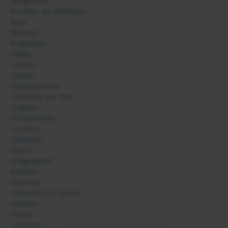
Belgentier
Bormes les Mimosas
Bras
Brenon
Brignoles
Callas
Callian
Carcès
Carqueiranne
Cavalaire sur Mer
Cogolin
Collobrières
Correns
Cotignac
Cuers
Draguignan
Evenos
Fayence
Flassans sur Issole
Flayosc
Fréjus
Garéoult