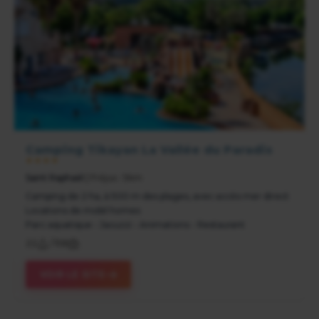
Camping Tikayan La Vallée du Paradis
★★★★
Saint Raphaël
| Fréjus : 5km
Camping de 2 ha, à 500 m des plages, avec accès mer direct
Locations de mobil homes
Parc aquatique - Jacuzzi - Animations - Restaurant
22
/
158
VOIR LE SITE