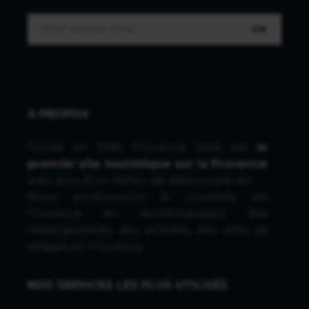
OK
A PROPOS
Fondé en 1996, Provence Web est
le
premier site touristique sur la Provence
avec plus d'un million de visiteurs par an.
Nous promouvons le tourisme en
Provence en recommandant des
hébergements, des activités, des villes et
villages en Provence.
NOS SERVICES LES PLUS UTILISÉS