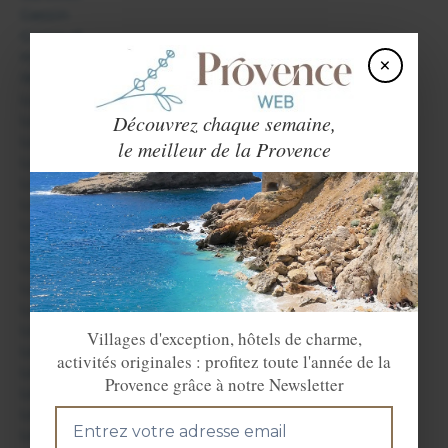
Gassin
Grimaud
Hyères
×
Ile du Levant
La Bastide
Découvrez chaque semaine,
La Cadière d'Azur
La Celle
le meilleur de la Provence
La Crau
La Croix Valmer
La Farlède
La Garde Freinet
La Londe les Maures
La Martre
La Seyne sur Mer
La Valette du Var
Le Beausset
Villages d'exception, hôtels de charme,
Le Cannet des Maures
activités originales : profitez toute l'année de la
Le Castellet
Provence grâce à notre Newsletter
Le Lavandou
Le Luc
Le Muy