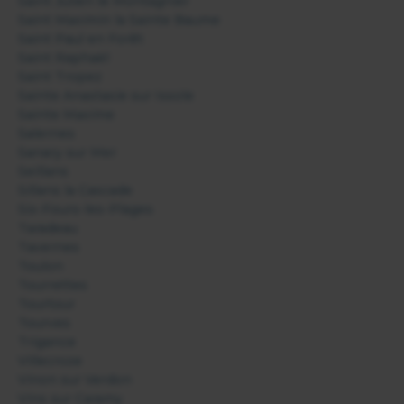
Saint Julien le Montagnier
Saint Maximin la Sainte Baume
Saint Paul en Forêt
Saint Raphaël
Saint Tropez
Sainte Anastasie sur Issole
Sainte Maxime
Salernes
Sanary sur Mer
Seillans
Sillans la Cascade
Six-Fours-les-Plages
Taradeau
Tavernes
Toulon
Tourrettes
Tourtour
Tourves
Trigance
Villecroze
Vinon sur Verdon
Vins sur Caramy