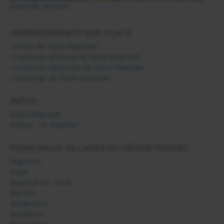
Agrandir la carte
HÉBERGEMENTS SUR PLACE:
Hôtels de Saint Raphaël
Chambres d'hôtes de Saint Raphaël
Locations vacances de Saint Raphaël
Campings de Saint Raphaël
INFOS:
Saint Raphaël
Fréjus - St Raphaël
PRINCIPAUX VILLAGES DU DÉPARTEMENT:
Aiguines
Aups
Bagnols en Forêt
Bandol
Bargemon
Bauduen