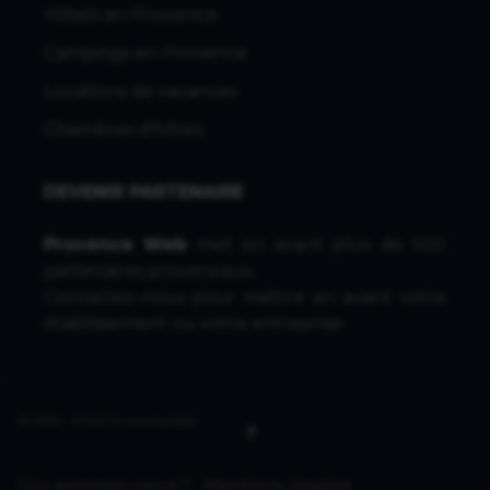
Hôtels en Provence
Campings en Provence
Locations de vacances
Chambres d'hôtes
DEVENIR PARTENAIRE
Provence Web
met en avant plus de 500
partenaires provencaux.
Contactez-nous
pour mettre en avant votre
établissement ou votre entreprise.
© 1996 - 2026 ProvenceWeb
Qui sommes-nous ?
Mentions légales