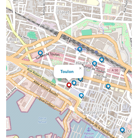
×
Toulon