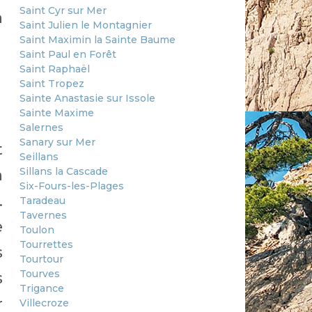
Saint Cyr sur Mer
n
Saint Julien le Montagnier
Saint Maximin la Sainte Baume
Saint Paul en Forêt
Saint Raphaël
Saint Tropez
Sainte Anastasie sur Issole
Sainte Maxime
Salernes
Sanary sur Mer
t
Seillans
Sillans la Cascade
n
Six-Fours-les-Plages
.
Taradeau
Tavernes
e
Toulon
Tourrettes
s
Tourtour
Tourves
s
Trigance
r
Villecroze