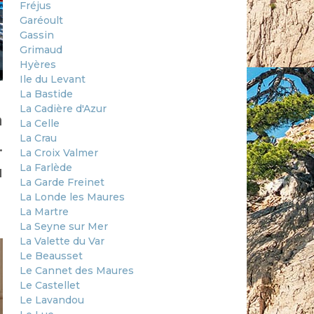
Fréjus
Garéoult
Gassin
Grimaud
Hyères
Ile du Levant
La Bastide
La Cadière d'Azur
a
La Celle
La Crau
.
La Croix Valmer
La Farlède
u
La Garde Freinet
La Londe les Maures
La Martre
La Seyne sur Mer
La Valette du Var
Le Beausset
Le Cannet des Maures
Le Castellet
Le Lavandou