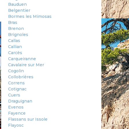
Bauduen
Belgentier
Bormes les Mimosas
Bras
Brenon
Brignoles
Callas
Callian
Carcès
Carqueiranne
Cavalaire sur Mer
Cogolin
Collobrières
Correns
Cotignac
Cuers
Draguignan
Evenos
Fayence
Flassans sur Issole
Flayosc