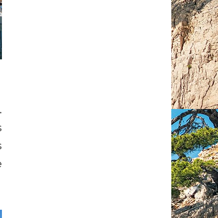
.
s
s
e