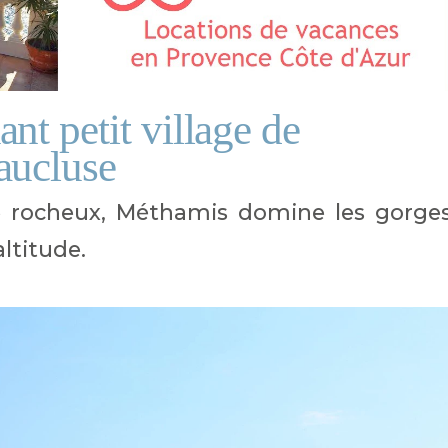
nt petit village de
aucluse
 rocheux, Méthamis domine les gorge
ltitude.