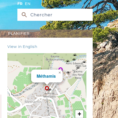
FR
EN
PLANIFIER
View in English
×
Méthamis
+