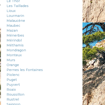
Le Thor
r
Les Taillades
Lioux
Lourmarin
Malaucène
Maubec
Mazan
Ménerbes
Mérindol
Méthamis
Mondragon
Monteux
Murs
Orange
Pernes les Fontaines
Piolenc
Puget
Puyvert
Roaix
Roussillon
Rustrel
Saignon