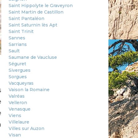
Saint Hippolyte le Graveyron
Saint Martin de Castillon
Saint Pantaléon
Saint Saturnin lès Apt
Saint Trinit
Sannes
Sarrians
Sault
Saumane de Vaucluse
Séguret
Sivergues
Sorgues
Vacqueyras
s
Vaison la Romaine
Valréas
e
Velleron
Venasque
e
Viens
Villelaure
n
Villes sur Auzon
Visan