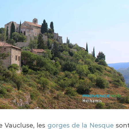
e Vaucluse, les
gorges de la Nesque
son