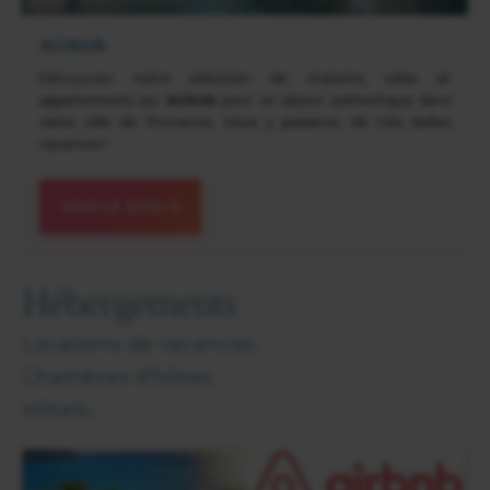
Airbnb
Découvrez notre sélection de maisons, villas et
appartements sur
Airbnb
pour un séjour authentique dans
cette ville de Provence. Vous y passerez de très belles
vacances !
VOIR LE SITE
Hébergements
Locations de vacances
Chambres d'hôtes.
Hôtels.