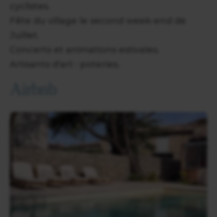
cyclistes.
Fête du village le second week-end de
Juillet.
Concerts et animations estivales.
Artisants d'art : poteries.
Airbnb