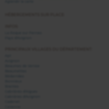
Agrandir la carte
HÉBERGEMENTS SUR PLACE:
INFOS:
La Roque sur Pernes
Pays d'Avignon
PRINCIPAUX VILLAGES DU DÉPARTEMENT:
Apt
Avignon
Beaumes de Venise
Beaumettes
Bédarrides
Bonnieux
Brantes
Cabrières d'Aigues
Cabrières d'Avignon
Cadenet
Cairanne