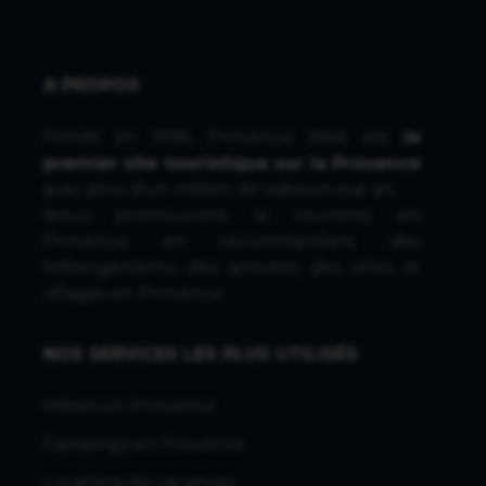
A PROPOS
Fondé en 1996, Provence Web est
le
premier site touristique sur la Provence
avec plus d'un million de visiteurs par an.
Nous promouvons le tourisme en
Provence en recommandant des
hébergements, des activités, des villes et
villages en Provence.
NOS SERVICES LES PLUS UTILISÉS
Hôtels en Provence
Campings en Provence
Locations de vacances