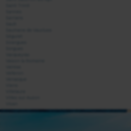
Saint Trinit
Sannes
Sarrians
Sault
Saumane de Vaucluse
Séguret
Sivergues
Sorgues
Vacqueyras
Vaison la Romaine
Valréas
Velleron
Venasque
Viens
Villelaure
Villes sur Auzon
Visan