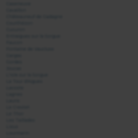
Caseneuve
Cavaillon
Châteauneuf de Gadagne
Courthézon
Cucuron
Entraigues sur la Sorgue
Faucon
Fontaine de Vaucluse
Gargas
Gordes
Joucas
L'Isle sur la Sorgue
La Tour d'Aigues
Lacoste
Lagnes
Lauris
Le Crestet
Le Thor
Les Taillades
Lioux
Lourmarin