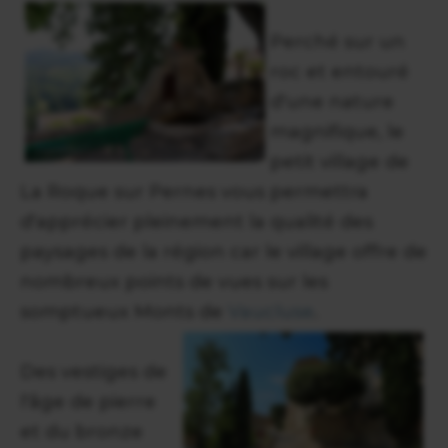
Perché sur un
roc et entouré
d'une nature
magnifique, le
petit village de
La Roque sur Pernes vous permettra
d'apprécier pleinement la qualité des
paysages de la région car le village offre de
nombreux points de vues sur les
somptueux Monts de
Vaucluse
.
Des vestiges de
l'âge de pierre
et du bronze