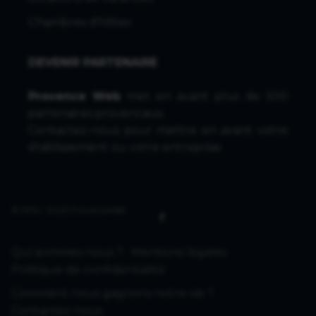
Chambres d'hôtes
DEVENIR PARTENAIRE
Provence Web
met en avant plus de 500
partenaires provencaux.
Contactez-nous
pour mettre en avant votre
établissement ou votre entreprise.
© 1996 - 2026 ProvenceWeb
Qui sommes-nous ?
Mentions légales
Politique de confidentialité
Comment nous gagnons notre vie ?
Contactez-nous