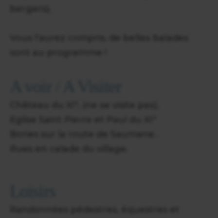
bergers).
Vous l'aurez compris, de belles balades
sont au programme !
A voir / A Visiter
Château du XI°, (ne se visite pas).
Eglise Saint Pierre et Paul du XI°
Bories sur la route de Saumane.
Rues en calade du village.
Loisirs
Randonnées pédestres, équestres et