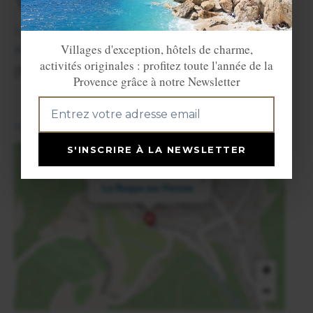
Villes et Villages voisins
Le Beaucet
(3 km),
Saint Didier
(5km),
Villages d'exception, hôtels de charme,
Pernes les Fontaines
(6 km) et
Venasque
activités originales : profitez toute l'année de la
(10 km).
Provence grâce à notre Newsletter
View in English
S'INSCRIRE À LA NEWSLETTER
×
La Roque sur Pernes
+
−