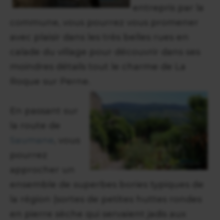
entrepris par la
commune, vous pourrez vous promener
avec plaisir dans les très belles rues en
calade du village pour découvrir dans ses
moindres détails tout le charme de La
Roque sur Perne.
En passant sur
la route de
Saumane
, vous
pourrez
approcher un
ensemble de superbes bories typiques de
la région (sortes de petites huttes rondes
en pierre sèche qui servaient jadis aux