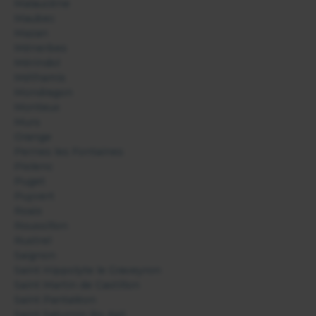
Malaucène
Maubec
Mazan
Ménerbes
Mérindol
Méthamis
Mondragon
Monteux
Murs
Orange
Pernes les Fontaines
Piolenc
Puget
Puyvert
Roaix
Roussillon
Rustrel
Saignon
Saint Hippolyte le Graveyron
Saint Martin de Castillon
Saint Pantaléon
Saint Saturnin lès Apt