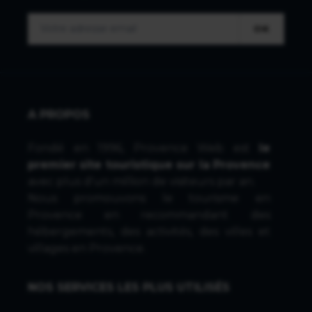
OK
A PROPOS
Fondé en 1996, Provence Web est
le
premier site touristique sur la Provence
avec plus d'un million de visiteurs par an.
Nous promouvons le tourisme en
Provence en recommandant des
hébergements, des activités, des villes et
villages en Provence.
NOS SERVICES LES PLUS UTILISÉS