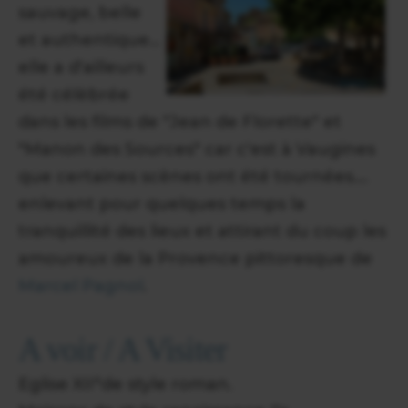
sauvage, belle
et authentique...
elle a d'ailleurs
été célèbrée
dans les films de "Jean de Florette" et
"Manon des Sources" car c'est à Vaugines
que certaines scènes ont été tournées....
enlevant pour quelques temps la
tranquillité des lieux et attirant du coup les
amoureux de la Provence pittoresque de
Marcel Pagnol
.
A voir / A Visiter
Eglise XII°de style roman.