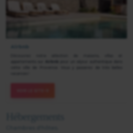
Airbnb
Découvrez notre sélection de maisons, villas et
appartements sur
Airbnb
pour un séjour authentique dans
cette ville de Provence. Vous y passerez de très belles
vacances !
VOIR LE SITE
Hébergements
Chambres d'hôtes.