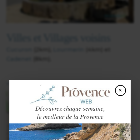
Villes et Villages voisins
Cucuron
(2km),
Lourmarin
(4km) et
Cadenet
(8km).
View in English
×
Découvrez chaque semaine,
×
Vaugines
le meilleur de la Provence