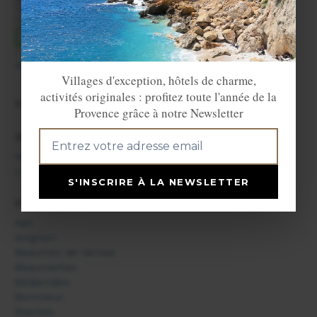
+
−
Agrandir la carte
Villages d'exception, hôtels de charme,
activités originales : profitez toute l'année de la
HÉBERGEMENTS SUR PLACE:
Provence grâce à notre Newsletter
INFOS:
Vaugines
Luberon
S'INSCRIRE À LA NEWSLETTER
PRINCIPAUX VILLAGES DU DÉPARTEMENT:
Apt
Avignon
Beaumes de Venise
Beaumettes
Bédarrides
Bonnieux
Brantes