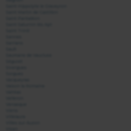
Saint Hippolyte le Graveyron
Saint Martin de Castillon
Saint Pantaléon
Saint Saturnin lès Apt
Saint Trinit
Sannes
Sarrians
Sault
Saumane de Vaucluse
Séguret
Sivergues
Sorgues
Vacqueyras
Vaison la Romaine
Valréas
Velleron
Venasque
Viens
Villelaure
Villes sur Auzon
Visan