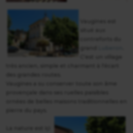
Vaugines est
situé aux
contreforts du
grand
Luberon
.
C'est un village
très ancien, simple et charmant à l'écart
des grandes routes.
Vaugines a su conserver toute son âme
provençale dans ses ruelles paisibles
ornées de belles maisons traditionnelles en
pierre du pays.
La nature est içi