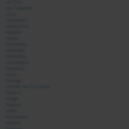
Le Thor
Les Taillades
Lioux
Lourmarin
Malaucène
Maubec
Mazan
Ménerbes
Mérindol
Méthamis
Mondragon
Monteux
Murs
Orange
Pernes les Fontaines
Piolenc
Puget
Puyvert
Roaix
Roussillon
Rustrel
Saignon