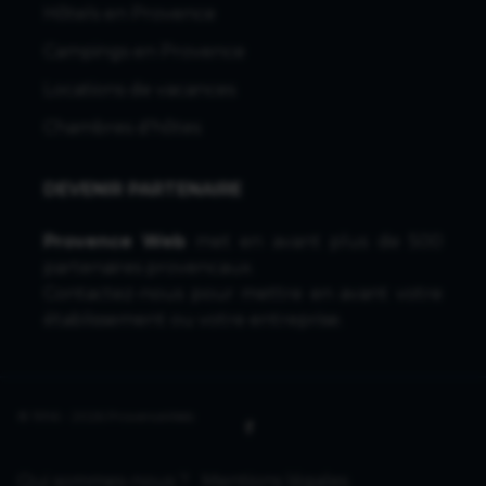
Hôtels en Provence
Campings en Provence
Locations de vacances
Chambres d'hôtes
DEVENIR PARTENAIRE
Provence Web
met en avant plus de 500
partenaires provencaux.
Contactez-nous
pour mettre en avant votre
établissement ou votre entreprise.
© 1996 - 2026 ProvenceWeb
Qui sommes-nous ?
Mentions légales