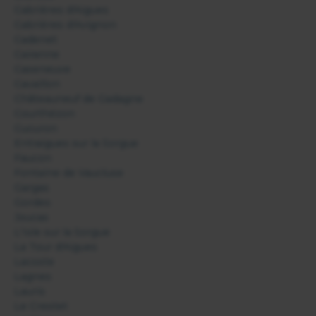
Cabrières d'Aigues
Cabrières d'Avignon
Cadenet
Cairanne
Caseneuve
Cavaillon
Châteauneuf de Gadagne
Courthézon
Cucuron
Entraigues sur la Sorgue
Faucon
Fontaine de Vaucluse
Gargas
Gordes
Joucas
L'Isle sur la Sorgue
La Tour d'Aigues
Lacoste
Lagnes
Lauris
Le Crestet