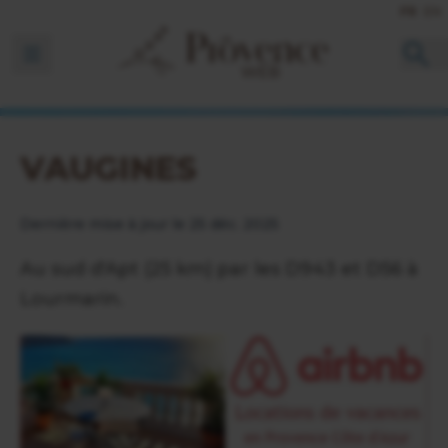
FR
EN
Ouvrir la barre de navigation
VAUGINES
Dernière mise à jour le 25 déc. 2025
Au sud d'Apt (25 km) par les D943 et D56 à
Lourmarin.