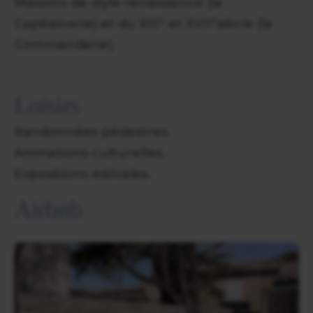
Maisons de style renaissance (la
Capitainerie) et du XIII° et XVII°siècle (la
Commanderie).
Loisirs
Randonnées pédestres.
Animations culturelles.
Expositions estivales.
Airbnb