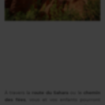
À travers la
route du Sahara
ou le
chemin
des fées
, vous et vos enfants pourront