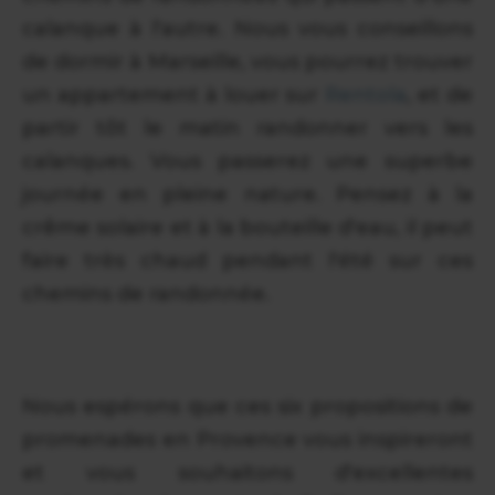
calanque à l'autre. Nous vous conseillons
de dormir à Marseille, vous pourrez trouver
un appartement à louer sur
Rentola
, et de
partir tôt le matin randonner vers les
calanques. Vous passerez une superbe
journée en pleine nature. Pensez à la
crême solaire et à la bouteille d'eau, il peut
faire très chaud pendant l'été sur ces
chemins de randonnée.
Nous espérons que ces six propositions de
promenades en Provence vous inspireront
et vous souhaitons d'excellentes