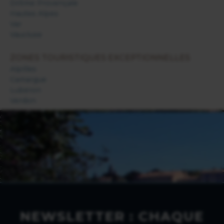
Drôme Provençale
Hautes Alpes
Var
Vaucluse
ZONES TOURISTIQUES EXCEPTIONNELLES
Alpilles
Camargue
Luberon
Verdon
NEWSLETTER : CHAQUE