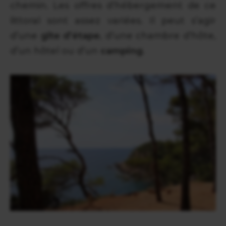
chemin. Les offres d’hébergement de ce
littoral sont assez variées. Il peut s’agir
d’une
gîte d’étape
, d’une chambre d’hôte,
d’un hôtel ou d’un
camping
.