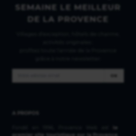
SEMAINE LE MEILLEUR
DE LA PROVENCE
Villages d'exception, hôtels de charme,
activités originales :
profitez toute l'année de la Provence
grâce à notre newsletter.
OK
A PROPOS
Fondé en 1996, Provence Web est
le
premier site touristique sur la Provence