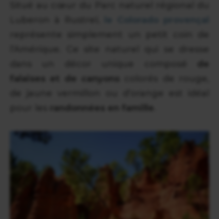
Situé au cœur du Parc naturel régional du
Luberon à Rustrel,
le Colorado provençal
représente simplement un petit coin de
l’Amérique. Ce site naturel qui se dresse
dans un décor unique composé
de
falaises et de canyons
colorés de rouge,
de jaune vermillon ou d’orange est idéal
pour les
randonnées en famille
.