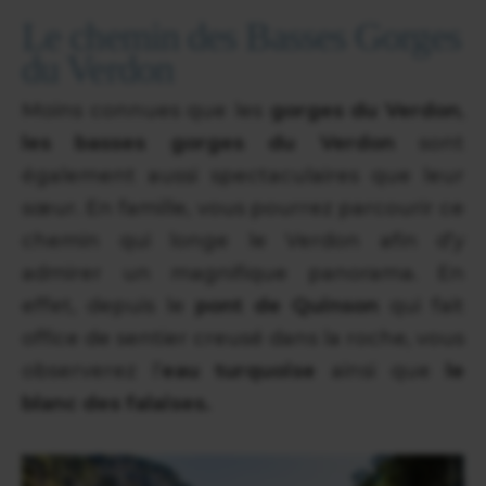
Le chemin des Basses Gorges
du Verdon
Moins connues que les
gorges du Verdon
,
les basses gorges du Verdon
sont
également aussi spectaculaires que leur
sœur. En famille, vous pourrez parcourir ce
chemin qui longe le Verdon afin d’y
admirer un magnifique panorama. En
effet, depuis le
pont de Quinson
qui fait
office de sentier creusé dans la roche, vous
observerez l’
eau turquoise
ainsi que
le
blanc des falaises.