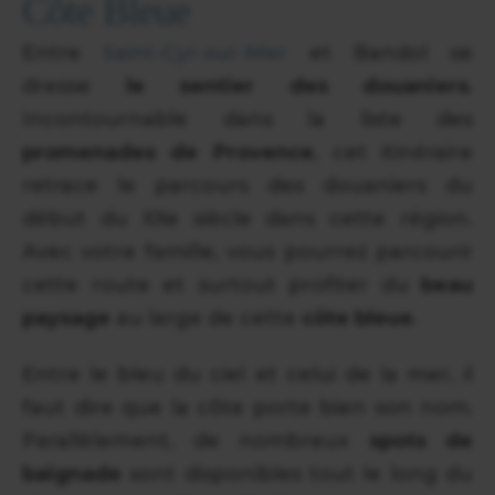
Côte Bleue
Entre
Saint-Cyr-sur-Mer
et Bandol se
dresse
le sentier des douaniers
.
Incontournable dans la liste des
promenades de Provence
, cet itinéraire
retrace le parcours des douaniers du
début du XXe siècle dans cette région.
Avec votre famille, vous pourrez parcourir
cette route et surtout profiter du
beau
paysage
au large de cette
côte bleue
.
Entre le bleu du ciel et celui de la mer, il
faut dire que la côte porte bien son nom.
Parallèlement, de nombreux
spots de
baignade
sont disponibles tout le long du