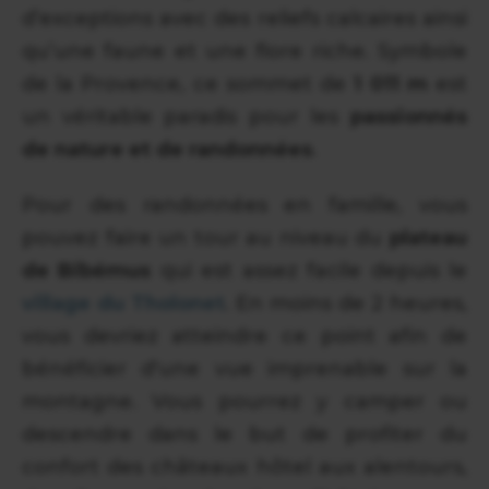
d’exceptions avec des reliefs calcaires ainsi
qu’une faune et une flore riche. Symbole
de la Provence, ce sommet de
1 011 m
est
un véritable paradis pour les
passionnés
de nature et de randonnées
.
Pour des randonnées en famille, vous
pouvez faire un tour au niveau du
plateau
de Bibémus
qui est assez facile depuis le
village du Tholonet
. En moins de 2 heures,
vous devriez atteindre ce point afin de
bénéficier d'une vue imprenable sur la
montagne. Vous pourrez y camper ou
descendre dans le but de profiter du
confort des châteaux hôtel aux alentours,