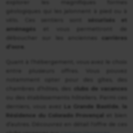
explorer les magnifiques formes
géologiques qui les jalonnent à pied ou à
vélo. Ces sentiers sont
sécurisés et
aménagés
et vous permettront de
déboucher sur les anciennes
carrières
d’ocre
.
Quant à l’hébergement, vous avez le choix
entre plusieurs offres. Vous pouvez
notamment opter pour des gîtes, des
chambres d’hôtes, des
clubs de vacances
ou des établissements hôteliers. Parmi ces
derniers, vous avez
La Grande Bastide
,
la
Résidence du Colorado Provençal
et bien
d’autres. Découvrez en détail l'offre de ces