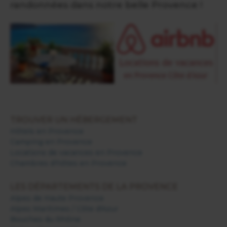
randonnées dans notre belle Provence !
TROUVER UN HÉBERGEMENT
Hôtels en Provence
Camping en Provence
Locations de vacances en Provence
Chambres d'hôtes en Provence
LES DÉPARTEMENTS DE LA PROVENCE
Alpes de Haute Provence
Alpes Maritimes / Côte d'Azur
Bouches du Rhône