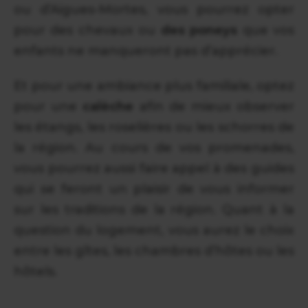
ou d’Aigues-Mortes, vous pourrez opter
pour des chevaux ou
des poneys
que vos
enfants ne manqueront pas d’apprécier.
Et pour une ambiance plus familiale, optez
pour une
calèche
afin de mieux observer
les étangs, les roselières ou les schorres de
la région. Au cours de vos promenades,
vous pourrez aussi faire appel à des guides
qui se feront un plaisir de vous informer
sur les traditions de la région. Quant à la
question du logement, vous aurez le choix
entre les gîtes, les chambres d’hôtes ou les
hôtels.