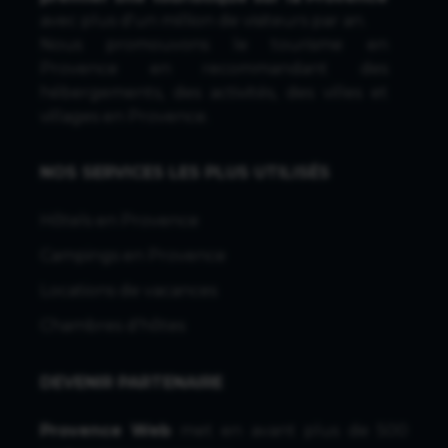
avec plus d'un million de visiteurs par an.
Nous promouvons le tourisme en
Provence en recommandant des
hébergements, des activités, des villes et
villages en Provence.
NOS SERVICES LES PLUS UTILISÉS
Hôtels en Provence
Campings en Provence
Locations de vacances
Chambres d'hôtes
DEVENIR PARTENAIRE
Provence Web
met en avant plus de 500