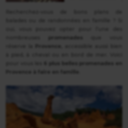
Recherchez-vous de bons plans de
balades ou de randonnées en famille ? Si
oui, vous pouvez opter pour l’une des
nombreuses
promenades
que vous
réserve la
Provence,
accessible aussi bien
à pied, à cheval ou en bord de mer. Voici
pour vous les
6 plus belles promenades en
Provence à faire en famille
.