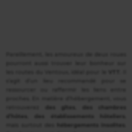
Pareillement, les amoureux de deux roues
pourront aussi trouver leur bonheur sur
les routes du Ventoux, idéal pour le
VTT
. Il
s’agit d’un lieu recommandé pour se
ressourcer ou raffermir les liens entre
proches. En matière d’hébergement, vous
retrouverez
des gîtes
,
des chambres
d’hôtes
,
des établissements hôteliers
,
mais surtout des
hébergements insolites
.