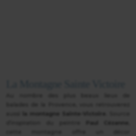
La Montagne Sainte Victoire
Au nombre des plus beaux lieux de
balades de la Provence, vous retrouverez
aussi
la montagne Sainte-Victoire
. Source
d’inspiration du peintre
Paul Cézanne
,
cette montagne offre un décor