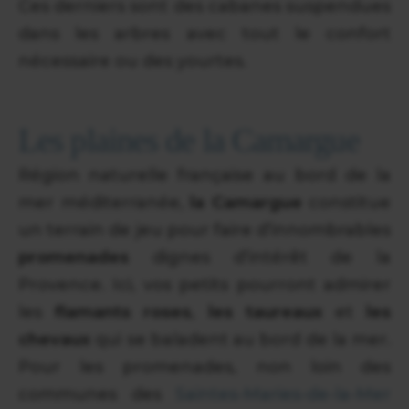
Ces derniers sont des cabanes suspendues
dans les arbres avec tout le confort
nécessaire ou des yourtes.
Les plaines de la Camargue
Région naturelle française au bord de la
mer méditerranée,
la Camargue
constitue
un terrain de jeu pour faire d’innombrables
promenades
dignes d’intérêt de la
Provence. Ici, vos petits pourront admirer
les
flamants roses
,
les taureaux
et
les
chevaux
qui se baladent au bord de la mer.
Pour les promenades, non loin des
communes des
Saintes-Maries-de-la-Mer