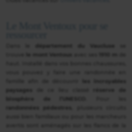
clubs vacances sur
Univers Vacances
.
Le Mont Ventoux pour se
ressourcer
Dans le
département du Vaucluse
se
trouve
le mont Ventoux
avec ses
1910 m
de
haut. Installé dans vos bonnes chaussures,
vous pouvez y faire une randonnée en
famille afin de découvrir
les incroyables
paysages
de ce lieu classé
réserve de
biosphère de l’UNESCO
. Pour les
randonnées pédestres
, plusieurs circuits
aussi bien familiaux ou pour les marcheurs
avertis sont aménagés sur les flancs de la