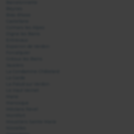
Barcelonnette
Beynes
Bras d'Asse
Castellane
Colmars les Alpes
Digne les Bains
Entrevaux
Esparron de Verdon
Forcalquier
Gréoux les Bains
Jausiers
La Condamine Châtelard
La Garde
La Palud sur Verdon
Le Haut Vernet
Mane
Manosque
Méolans Revel
Montfort
Moustiers Sainte Marie
Niozelles