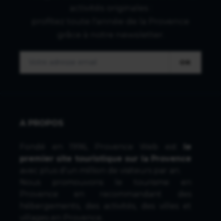
activités originales :
profitez toute l'année de la Provence
grâce à notre newsletter.
OK
A PROPOS
Fondé en 1996, Provence Web est
le
premier site touristique sur la Provence
avec plus d'un million de visiteurs par an.
Nous promouvons le tourisme en
Provence en recommandant des
hébergements, des activités, des villes et
villages en Provence.