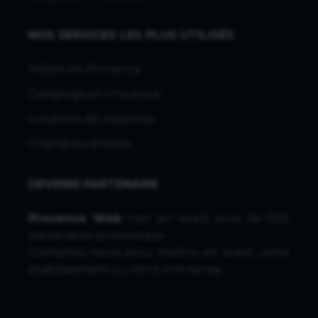
NOS SERVICES LES PLUS UTILISÉS
Hôtels en Provence
Campings en Provence
Locations de vacances
Chambres d'hôtes
DEVENIR PARTENAIRE
Provence Web
met en avant plus de 500
partenaires provencaux.
Contactez-nous
pour mettre en avant votre
établissement ou votre entreprise.