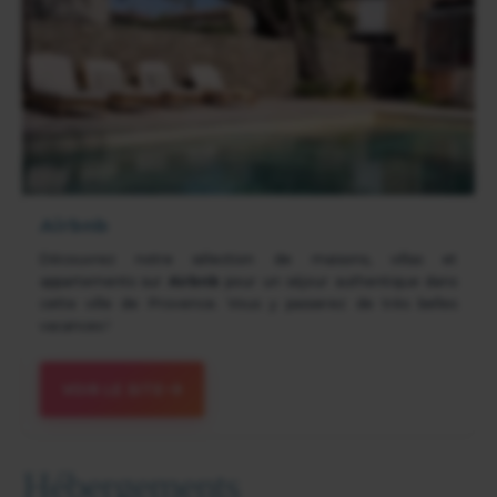
Airbnb
Découvrez notre sélection de maisons, villas et
appartements sur
Airbnb
pour un séjour authentique dans
cette ville de Provence. Vous y passerez de très belles
vacances !
VOIR LE SITE
Hébergements