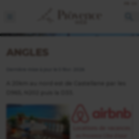
FR
EN
Ouvrir la barre de navigation
ANGLES
Dernière mise à jour le 5 févr. 2026
A 20km au nord est de Castellane par les
D965, N202 puis la D33.