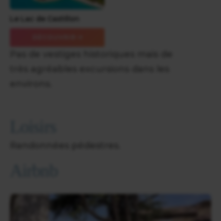
Le Lac de Castillon
DÉCOUVRIR
Pas de vestiges historiques mais de
très agréables excursions dans les
environs.
Loisirs
Randonnées pédestres.
Airbnb