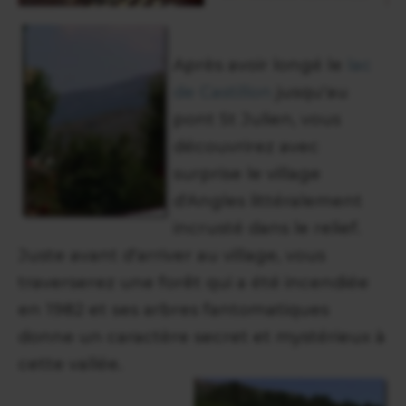
Après avoir longé le
lac
de Castillon
jusqu'au
pont St Julien, vous
découvrirez avec
surprise le village
d'Angles littéralement
incrusté dans le relief.
Juste avant d'arriver au village, vous
traverserez une forêt qui a été incendiée
en 1982 et ses arbres fantomatiques
donne un caractère secret et mystérieux à
cette vallée.