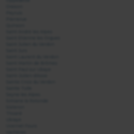
Oppedette
Oraison
Peyruis
Pierrerue
Quinson
Saint André les Alpes
Saint Etienne les Orgues
Saint Julien du Verdon
Saint Jurs
Saint Laurent du Verdon
Saint Martin de Brômes
Saint Paul sur Ubaye
Saint-Julien-d'Asse
Sainte Croix du Verdon
Sainte Tulle
Seyne les Alpes
Simiane la Rotonde
Sisteron
Thoard
Ubraye
Uvernet Fours
Vachères