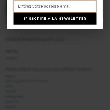
+
−
S'INSCRIRE À LA NEWSLETTER
Agrandir la carte
HÉBERGEMENTS SUR PLACE:
INFOS:
Angles
PRINCIPAUX VILLAGES DU DÉPARTEMENT:
Aiglun
Allemagne en Provence
Allos
Annot
Aubignosc
Authon
Banon