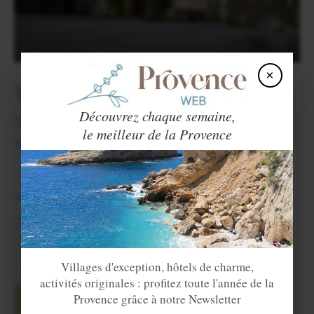
×
Villes et Villages voisins
Découvrez chaque semaine,
Saint Julien du Verdon
(7km),
Saint André
le meilleur de la Provence
les Alpes
(8km).
View in English
×
Angles
Villages d'exception, hôtels de charme,
activités originales : profitez toute l'année de la
Provence grâce à notre Newsletter