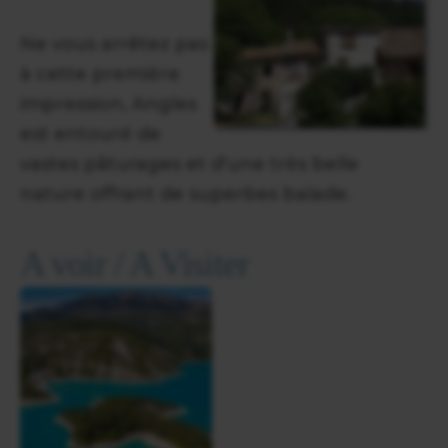
Ne vous arrêtez pas
à cette première
impression, Angles
est entouré de
vastes pâturages et d'une très belle
nature offrant de superbes balade.
A voir / A Visiter