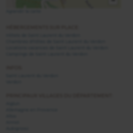
−
Agrandir la carte
HÉBERGEMENTS SUR PLACE:
Hôtels de Saint Laurent du Verdon
Chambres d'hôtes de Saint Laurent du Verdon
Locations vacances de Saint Laurent du Verdon
Campings de Saint Laurent du Verdon
INFOS:
Saint Laurent du Verdon
Verdon
PRINCIPAUX VILLAGES DU DÉPARTEMENT:
Aiglun
Allemagne en Provence
Allos
Annot
Aubignosc