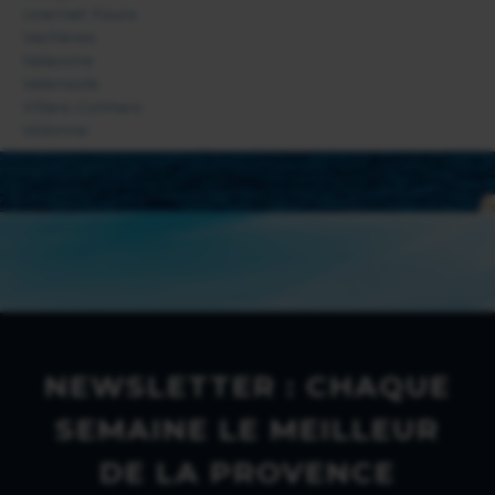
Uvernet Fours
Vachères
Valavoire
Valensole
Villars-Colmars
Volonne
NEWSLETTER : CHAQUE
SEMAINE LE MEILLEUR
DE LA PROVENCE