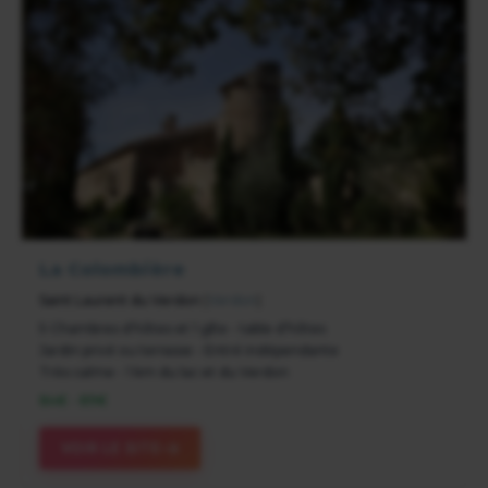
La Colombière
Saint Laurent du Verdon
(
Verdon
)
5 Chambres d'hôtes et 1 gîte - table d’hôtes
Jardin privé ou terrasse - Entré indépendante
Très calme - 1 km du lac et du Verdon
84€ - 89€
VOIR LE SITE