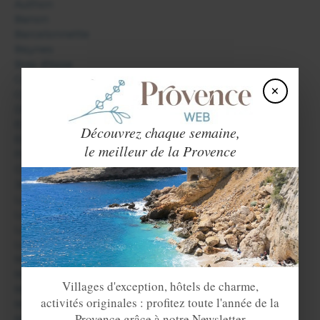
Authon
Banon
Barcelonnette
Beynes
Bras d'Asse
Castellane
×
Colmars les Alpes
Digne les Bains
Entrevaux
Découvrez chaque semaine,
Esparron de Verdon
le meilleur de la Provence
Forcalquier
Gréoux les Bains
Jausiers
La Condamine Châtelard
La Garde
La Palud sur Verdon
Le Haut Vernet
Mane
Manosque
Villages d'exception, hôtels de charme,
Méolans Revel
activités originales : profitez toute l'année de la
Montfort
Provence grâce à notre Newsletter
Moustiers Sainte Marie