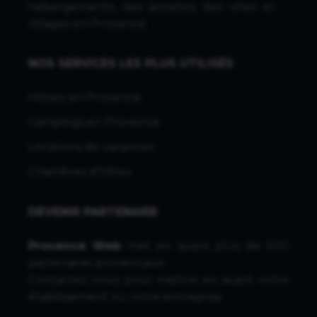
hébergements, des activités, des villes et
villages en Provence.
NOS SERVICES LES PLUS UTILISÉS
Hôtels en Provence
Campings en Provence
Locations de vacances
Chambres d'hôtes
DEVENIR PARTENAIRE
Provence Web
met en avant plus de 500
partenaires provencaux.
Contactez-nous
pour mettre en avant votre
établissement ou votre entreprise.