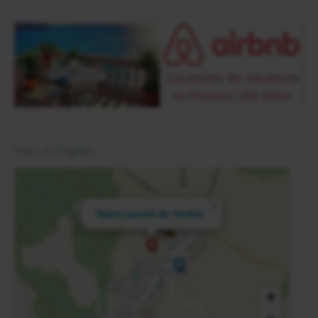
View in English
×
Saint Laurent du Verdon
+