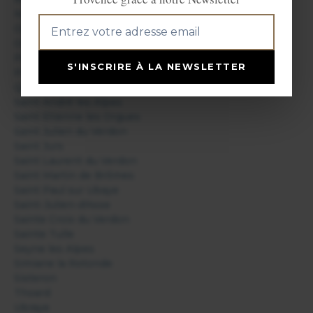
Niozelles
Oppedette
Oraison
Peyruis
S'INSCRIRE À LA NEWSLETTER
Pierrerue
Quinson
Saint André les Alpes
Saint Etienne les Orgues
Saint Julien du Verdon
Saint Jurs
Saint Laurent du Verdon
Saint Martin de Brômes
Saint Paul sur Ubaye
Saint-Julien-d'Asse
Sainte Croix du Verdon
Sainte Tulle
Seyne les Alpes
Simiane la Rotonde
Sisteron
Thoard
Ubraye