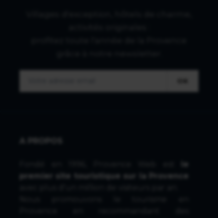
Villages d'exception, hôtels de charme,
activités originales :
profitez toute l'année de la Provence
grâce à notre newsletter.
OK
A PROPOS
Fondé en 1996, Provence Web est
le
premier site touristique sur la Provence
avec plus d'un million de visiteurs par an.
Nous promouvons le tourisme en
Provence en recommandant des