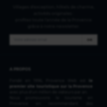
Villages d'exception, hôtels de charme,
activités originales :
profitez toute l'année de la Provence
grâce à notre newsletter.
OK
A PROPOS
Fondé en 1996, Provence Web est
le
premier site touristique sur la Provence
avec plus d'un million de visiteurs par an.
Nous promouvons le tourisme en
Provence en recommandant des