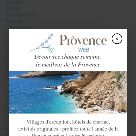
Authon
Banon
Barcelonnette
Beynes
Bras d'Asse
Castellane
×
Colmars les Alpes
Digne les Bains
Entrevaux
Découvrez chaque semaine,
Esparron de Verdon
le meilleur de la Provence
Forcalquier
Gréoux les Bains
Jausiers
La Condamine Châtelard
La Garde
La Palud sur Verdon
Le Haut Vernet
Mane
Manosque
Villages d'exception, hôtels de charme,
Méolans Revel
activités originales : profitez toute l'année de la
Montfort
Provence grâce à notre Newsletter
Moustiers Sainte Marie