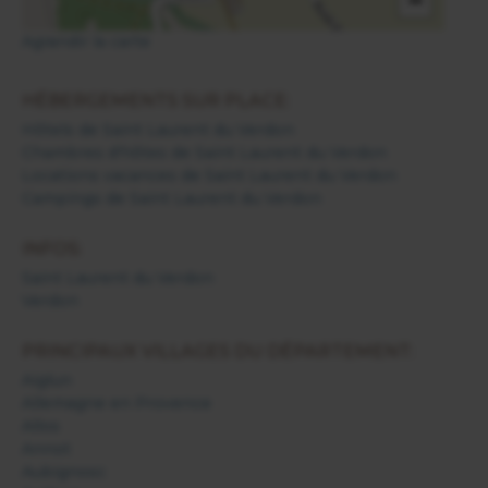
−
Agrandir la carte
HÉBERGEMENTS SUR PLACE:
Hôtels de Saint Laurent du Verdon
Chambres d'hôtes de Saint Laurent du Verdon
Locations vacances de Saint Laurent du Verdon
Campings de Saint Laurent du Verdon
INFOS:
Saint Laurent du Verdon
Verdon
PRINCIPAUX VILLAGES DU DÉPARTEMENT:
Aiglun
Allemagne en Provence
Allos
Annot
Aubignosc