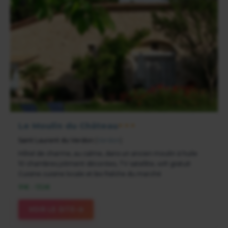
Le Moulin du Château
★★★
Saint Laurent du Verdon
(
Verdon
)
Hôtel de charme, au calme, dans un ancien moulin à huile
10 chambres joliment décorées, TV satellite, wifi gratuit
Cuisine cuisine locale et bio fraîche du marché
91€ - 132€
VOIR LE SITE