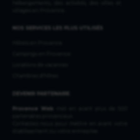
hébergements, des activités, des villes et
villages en Provence.
NOS SERVICES LES PLUS UTILISÉS
Hôtels en Provence
Campings en Provence
Locations de vacances
Chambres d'hôtes
DEVENIR PARTENAIRE
Provence Web
met en avant plus de 500
partenaires provencaux.
Contactez-nous
pour mettre en avant votre
établissement ou votre entreprise.