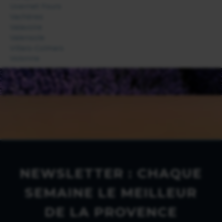
Uvernet Fours
Vachères
Valavoire
Valensole
Villars-Colmars
Volonne
NEWSLETTER : CHAQUE
SEMAINE LE MEILLEUR
DE LA PROVENCE