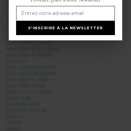
Niozelles
Oppedette
Oraison
Peyruis
S'INSCRIRE À LA NEWSLETTER
Pierrerue
Quinson
Saint André les Alpes
Saint Etienne les Orgues
Saint Julien du Verdon
Saint Jurs
Saint Laurent du Verdon
Saint Martin de Brômes
Saint Paul sur Ubaye
Saint-Julien-d'Asse
Sainte Croix du Verdon
Sainte Tulle
Seyne les Alpes
Simiane la Rotonde
Sisteron
Thoard
Ubraye