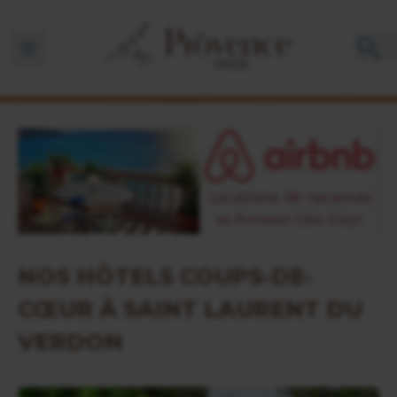
Ouvrir la barre de navigation
NOS HÔTELS COUPS-DE-
CŒUR À SAINT LAURENT DU
VERDON