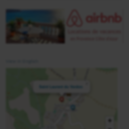
View in English
×
Saint Laurent du Verdon
+